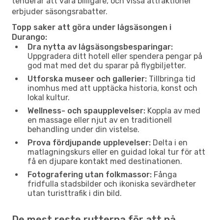
tenderar att vara billigare, och vissa attraktioner
erbjuder säsongsrabatter.
Topp saker att göra under lågsäsongen i
Durango:
Dra nytta av lågsäsongsbesparingar:
Uppgradera ditt hotell eller spendera pengar på
god mat med det du sparar på flygbiljetter.
Utforska museer och gallerier:
Tillbringa tid
inomhus med att upptäcka historia, konst och
lokal kultur.
Wellness- och spaupplevelser:
Koppla av med
en massage eller njut av en traditionell
behandling under din vistelse.
Prova fördjupande upplevelser:
Delta i en
matlagningskurs eller en guidad lokal tur för att
få en djupare kontakt med destinationen.
Fotografering utan folkmassor:
Fånga
fridfulla stadsbilder och ikoniska sevärdheter
utan turisttrafik i din bild.
De mest reste rutterna för att nå