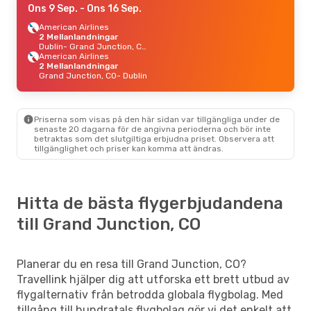
Ons 9 Sep.
- Ons 16 Sep.
American Airlines
2 Mellanlandningar
Dublin
- Grand Junction, CO
American Airlines
2 Mellanlandningar
Grand Junction, CO
- Dublin
Priserna som visas på den här sidan var tillgängliga under de
senaste 20 dagarna för de angivna perioderna och bör inte
betraktas som det slutgiltiga erbjudna priset. Observera att
tillgänglighet och priser kan komma att ändras.
Hitta de bästa flygerbjudandena
till Grand Junction, CO
Planerar du en resa till Grand Junction, CO?
Travellink hjälper dig att utforska ett brett utbud av
flygalternativ från betrodda globala flygbolag. Med
tillgång till hundratals flygbolag gör vi det enkelt att