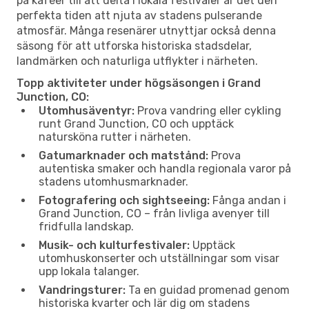
på kaféer till att delta i lokala festivaler är det den
perfekta tiden att njuta av stadens pulserande
atmosfär. Många resenärer utnyttjar också denna
säsong för att utforska historiska stadsdelar,
landmärken och naturliga utflykter i närheten.
Topp aktiviteter under högsäsongen i Grand
Junction, CO:
Utomhusäventyr:
Prova vandring eller cykling
runt Grand Junction, CO och upptäck
natursköna rutter i närheten.
Gatumarknader och matstånd:
Prova
autentiska smaker och handla regionala varor på
stadens utomhusmarknader.
Fotografering och sightseeing:
Fånga andan i
Grand Junction, CO – från livliga avenyer till
fridfulla landskap.
Musik- och kulturfestivaler:
Upptäck
utomhuskonserter och utställningar som visar
upp lokala talanger.
Vandringsturer:
Ta en guidad promenad genom
historiska kvarter och lär dig om stadens