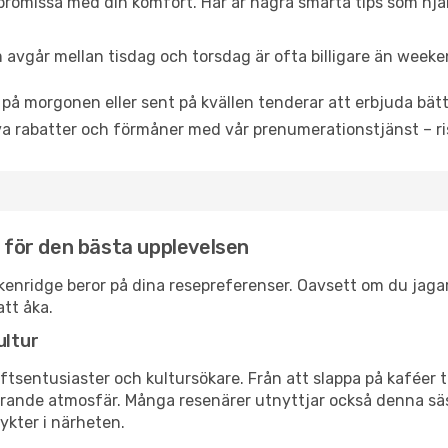
promissa med din komfort. Här är några smarta tips som hjälper
 avgår mellan tisdag och torsdag är ofta billigare än weeke
 på morgonen eller sent på kvällen tenderar att erbjuda bätt
a rabatter och förmåner med vår prenumerationstjänst – risk
e för den bästa upplevelsen
reckenridge beror på dina resepreferenser. Oavsett om du jag
att åka.
ultur
tsentusiaster och kultursökare. Från att slappa på kaféer till
erande atmosfär. Många resenärer utnyttjar också denna säs
ykter i närheten.