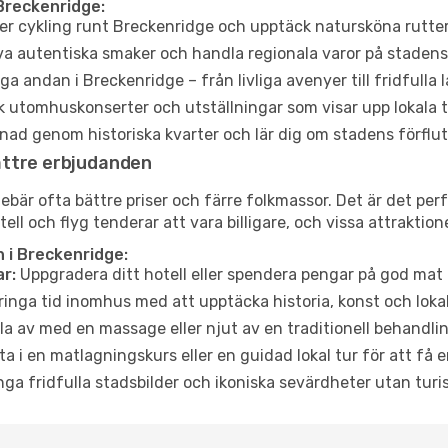
Breckenridge:
er cykling runt Breckenridge och upptäck natursköna rutter
a autentiska smaker och handla regionala varor på stade
a andan i Breckenridge – från livliga avenyer till fridfulla 
 utomhuskonserter och utställningar som visar upp lokala t
ad genom historiska kvarter och lär dig om stadens förflut
ättre erbjudanden
är ofta bättre priser och färre folkmassor. Det är det perfe
tell och flyg tenderar att vara billigare, och vissa attraktio
 i Breckenridge:
r:
Uppgradera ditt hotell eller spendera pengar på god mat m
ringa tid inomhus med att upptäcka historia, konst och lokal
a av med en massage eller njut av en traditionell behandlin
ta i en matlagningskurs eller en guidad lokal tur för att få
ga fridfulla stadsbilder och ikoniska sevärdheter utan turistt