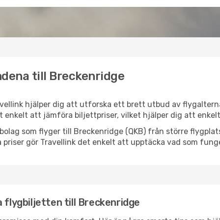
dena till Breckenridge
vellink hjälper dig att utforska ett brett utbud av flygalter
et enkelt att jämföra biljettpriser, vilket hjälper dig att enke
lygbolag som flyger till Breckenridge (QKB) från större flygpl
 priser gör Travellink det enkelt att upptäcka vad som funge
 flygbiljetten till Breckenridge