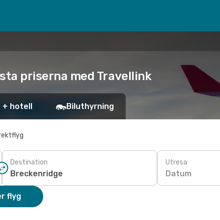
gsta priserna med Travellink
 + hotell
Biluthyrning
rektflyg
Destination
Utresa
Datum
r flyg