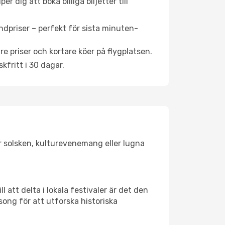
 dig att boka billiga biljetter till
ndpriser – perfekt för sista minuten-
re priser och kortare köer på flygplatsen.
fritt i 30 dagar.
ar solsken, kulturevenemang eller lugna
 att delta i lokala festivaler är det den
ong för att utforska historiska