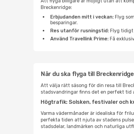
Att flyga billigare är möjligt utan att kom
Breckenridge:
Erbjudanden mitt i veckan:
Flyg som
besparingar.
Res utanför rusningstid:
Flyg tidigt
Använd Travellink Prime:
Få exklusiv
När du ska flyga till Breckenridg
Att välja rätt säsong för din resa till B
stadsvandringar finns det en perfekt tid 
Högtrafik: Solsken, festivaler och k
Varma vädermånader är idealiska för friluf
perfekta tiden att njuta av stadens puls
stadsdelar, landmärken och naturliga utfl