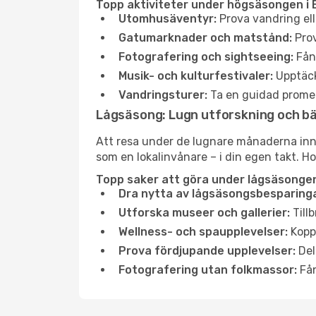
Topp aktiviteter under högsäsongen i 
Utomhusäventyr:
Prova vandring ell
Gatumarknader och matstånd:
Prov
Fotografering och sightseeing:
Fång
Musik- och kulturfestivaler:
Upptäck
Vandringsturer:
Ta en guidad promen
Lågsäsong: Lugn utforskning och b
Att resa under de lugnare månaderna inneb
som en lokalinvånare – i din egen takt. Ho
Topp saker att göra under lågsäsongen
Dra nytta av lågsäsongsbesparinga
Utforska museer och gallerier:
Tillb
Wellness- och spaupplevelser:
Koppl
Prova fördjupande upplevelser:
Del
Fotografering utan folkmassor:
Fån