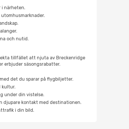
 i närheten.
ns utomhusmarknader.
landskap.
alanger.
na och nutid.
kta tillfället att njuta av Breckenridge
ner erbjuder säsongsrabatter.
ed det du sparar på flygbiljetter.
 kultur.
g under din vistelse.
 en djupare kontakt med destinationen.
rafik i din bild.