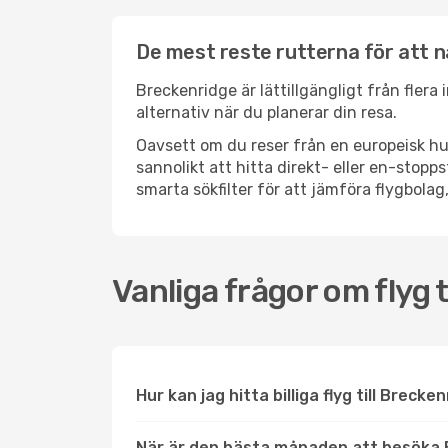
De mest reste rutterna för att 
Breckenridge är lättillgängligt från flera
alternativ när du planerar din resa.
Oavsett om du reser från en europeisk hu
sannolikt att hitta direkt- eller en-sto
smarta sökfilter för att jämföra flygbolag,
Vanliga frågor om flyg 
Hur kan jag hitta billiga flyg till Brecke
När är den bästa månaden att besöka