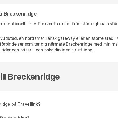
nå Breckenridge
 internationella nav. Frekventa rutter från större globala stä
vudstad, en nordamerikansk gateway eller en större stad i 
ppsförbindelser som tar dig närmare Breckenridge med minima
 tider och priser – och boka din ideala rutt idag.
till Breckenridge
nridge på Travellink?
 Breckenridge?