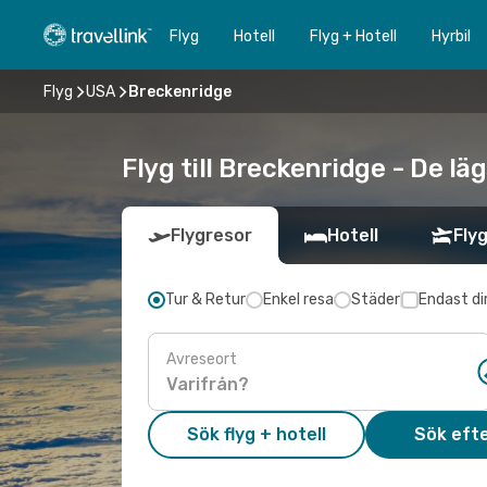
Flyg
Hotell
Flyg + Hotell
Hyrbil
Flyg
USA
Breckenridge
Flyg till Breckenridge - De lä
Flygresor
Hotell
Flyg
Tur & Retur
Enkel resa
Städer
Endast di
Avreseort
Sök flyg + hotell
Sök efte