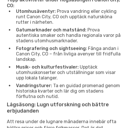
CO:
Utomhusäventyr:
Prova vandring eller cykling
runt Canon City, CO och upptäck natursköna
rutter i närheten.
Gatumarknader och matstånd:
Prova
autentiska smaker och handla regionala varor på
stadens utomhusmarknader.
Fotografering och sightseeing:
Fånga andan i
Canon City, CO – från livliga avenyer till fridfulla
landskap.
Musik- och kulturfestivaler:
Upptäck
utomhuskonserter och utställningar som visar
upp lokala talanger.
Vandringsturer:
Ta en guidad promenad genom
historiska kvarter och lär dig om stadens
förflutna och nutid.
Lågsäsong: Lugn utforskning och bättre
erbjudanden
Att resa under de lugnare månaderna innebär ofta
bättre priser och färre folkmassor. Det är det