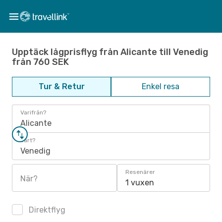
Upptäck lågprisflyg från Alicante till Venedig
från 760 SEK
Tur & Retur
Enkel resa
Varifrån?
Alicante
Vart?
Venedig
Resenärer
När?
1 vuxen
Direktflyg