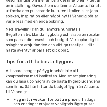
Resor handlar om mer än bara destinationen – det är
en inställning. Oavsett om du lämnar Alicante för att
utforska den pulserande kulturen i Italien eller jaga
solsken, inspiration eller något nytt i Venedig börjar
varje resa med en enda bokning.
Med Travellink kan du jämföra hundratals
flygalternativ, blanda flygbolag och skapa en resplan
som passar din resestil och budget. Vi kopplar dig till
oslagbara erbjudanden och viktiga resetips – ditt
nästa äventyr är bara ett klick bort.
Tips för att få bästa flygpris
Att spara pengar på flyg innebär inte att
kompromissa med kvaliteten. Med smart planering
kan du låsa upp några av de bästa flygerbjudandena
som finns. Så här hittar du budgetflyg från Alicante
till Venedig:
Flyg mitt i veckan för bättre priser:
Tisdagar
och onsdagar erbjuder vanligtvis lägre priser