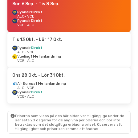
Sön 6 Sep.
- Tis 8 Sep.
Ryanair
Direkt
ALC
- VCE
Ryanair
Direkt
VCE
- ALC
Tis 13 Okt.
- Lör 17 Okt.
Ryanair
Direkt
ALC
- VCE
Vueling
1 Mellanlandning
VCE
- ALC
Ons 28 Okt.
- Lör 31 Okt.
Air Europa
1 Mellanlandning
ALC
- VCE
Ryanair
Direkt
VCE
- ALC
Priserna som visas på den här sidan var tillgängliga under de
senaste 20 dagarna för de angivna perioderna och bör inte
betraktas som det slutgiltiga erbjudna priset. Observera att
tillgänglighet och priser kan komma att ändras.