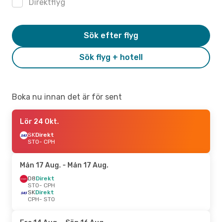
Direktflyg
Sök efter flyg
Sök flyg + hotell
Boka nu innan det är för sent
Lör 24 Okt.
SK
Direkt
STO
- CPH
Mån 17 Aug.
- Mån 17 Aug.
D8
Direkt
STO
- CPH
SK
Direkt
CPH
- STO