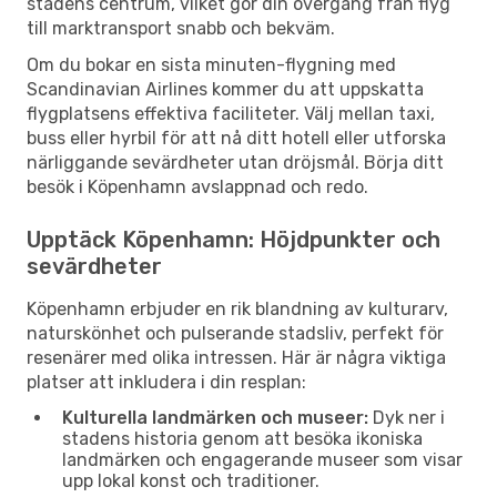
stadens centrum, vilket gör din övergång från flyg
till marktransport snabb och bekväm.
Om du bokar en sista minuten-flygning med
Scandinavian Airlines kommer du att uppskatta
flygplatsens effektiva faciliteter. Välj mellan taxi,
buss eller hyrbil för att nå ditt hotell eller utforska
närliggande sevärdheter utan dröjsmål. Börja ditt
besök i Köpenhamn avslappnad och redo.
Upptäck Köpenhamn: Höjdpunkter och
sevärdheter
Köpenhamn erbjuder en rik blandning av kulturarv,
naturskönhet och pulserande stadsliv, perfekt för
resenärer med olika intressen. Här är några viktiga
platser att inkludera i din resplan:
Kulturella landmärken och museer:
Dyk ner i
stadens historia genom att besöka ikoniska
landmärken och engagerande museer som visar
upp lokal konst och traditioner.