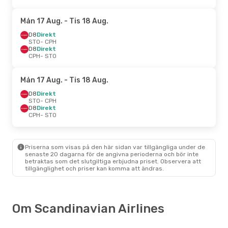
Mån 17 Aug.
- Tis 18 Aug.
D8
Direkt
STO
- CPH
D8
Direkt
CPH
- STO
Mån 17 Aug.
- Tis 18 Aug.
D8
Direkt
STO
- CPH
D8
Direkt
CPH
- STO
Priserna som visas på den här sidan var tillgängliga under de
senaste 20 dagarna för de angivna perioderna och bör inte
betraktas som det slutgiltiga erbjudna priset. Observera att
tillgänglighet och priser kan komma att ändras.
Om Scandinavian Airlines