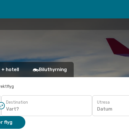
 + hotell
Biluthyrning
rektflyg
Destination
Utresa
Datum
r flyg