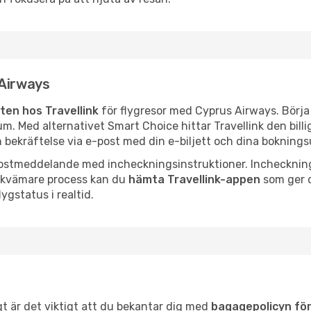
 Airways
tten hos Travellink
för flygresor med Cyprus Airways. Börja
m. Med alternativet Smart Choice hittar Travellink den billig
n bekräftelse via e-post med din e-biljett och dina boknings
e-postmeddelande med incheckningsinstruktioner. Incheckni
bekvämare process kan du
hämta Travellink-appen
som ger d
ygstatus i realtid.
s
gt är det viktigt att du bekantar dig med
bagagepolicyn fö