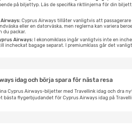
nde på biljettyp. Läs de specifika riktlinjerna för din biljet
 Airways:
Cyprus Airways tillåter vanligtvis att passagerar
ndväska eller en datorväska, men reglerna kan variera beroen
n du packar.
yprus Airways:
I ekonomiklass ingår vanligtvis inte en inche
ill incheckat bagage separat. I premiumklass går det vanlig
ways idag och börja spara för nästa resa
dina Cyprus Airways-biljetter med Travellink idag och dra n
et bästa flygerbjudandet för Cyprus Airways idag på Travelli