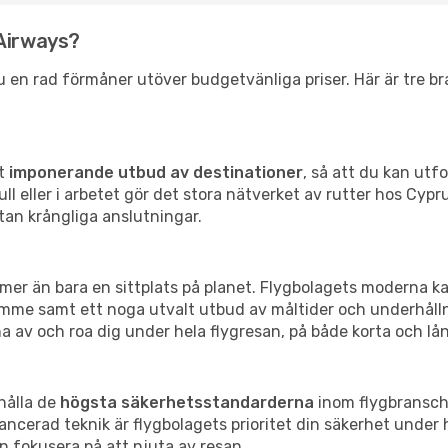
 Airways?
 en rad förmåner utöver budgetvänliga priser. Här är tre bra 
tt
imponerande utbud av destinationer
, så att du kan utf
ll eller i arbetet gör det stora nätverket av rutter hos Cypru
tan krångliga anslutningar.
mer än bara en sittplats på planet. Flygbolagets moderna k
ymme samt ett noga utvalt utbud av måltider och underhåll
 av och roa dig under hela flygresan, på både korta och lån
hålla de
högsta säkerhetsstandarderna
inom flygbransche
erad teknik är flygbolagets prioritet din säkerhet under h
an fokusera på att njuta av resan.