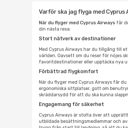
Varför ska jag flyga med Cyprus
När du flyger med Cyprus Airways
får du
din nästa resa:
Stort nätverk av destinationer
Med Cyprus Airways har du tillgång till e
världen. Oavsett om du reser för nöjes sku
favoritdestinationer eller upptäcka nya u
Förbättrad flygkomfort
När du flyger med Cyprus Airways får du 
ergonomiska sittplatser, gott om benutr
skräddarsydd för att du ska kunna slappna
Engagemang för säkerhet
Cyprus Airways är stolta över att upprätt
utbildade besättningsmedlemmar och avanc
trygg från start till landning, så att du k