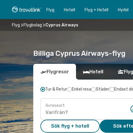
Flyg
Hotell
Flyg + Hotell
Hyrbil
Flyg
Flygbolag
Cyprus Airways
Billiga Cyprus Airways-flyg
Flygresor
Hotell
Flyg
Tur & Retur
Enkel resa
Städer
Endast di
Avreseort
Sök flyg + hotell
Sök efte