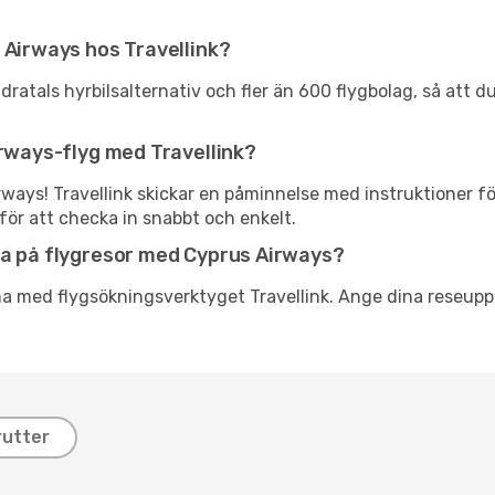
 Airways hos Travellink?
ratals hyrbilsalternativ och fler än 600 flygbolag, så att d
irways-flyg med Travellink?
rways! Travellink skickar en påminnelse med instruktioner f
för att checka in snabbt och enkelt.
na på flygresor med Cyprus Airways?
a med flygsökningsverktyget Travellink. Ange dina reseuppg
rutter