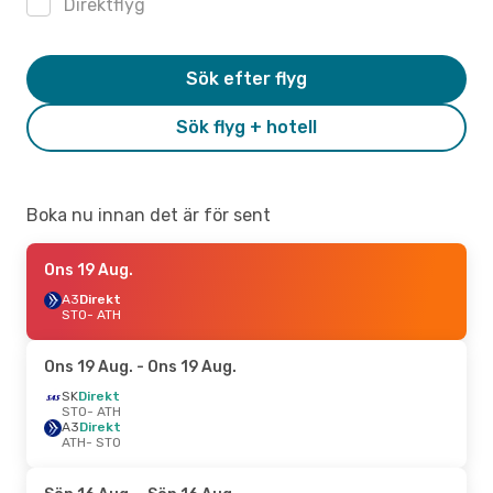
Direktflyg
Sök efter flyg
Sök flyg + hotell
Boka nu innan det är för sent
Ons 19 Aug.
A3
Direkt
STO
- ATH
Ons 19 Aug.
- Ons 19 Aug.
SK
Direkt
STO
- ATH
A3
Direkt
ATH
- STO