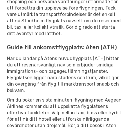
shopping och bekväma väntlounger utformade för
att förbättra din upplevelse före flygningen. Tack
vare utmärkta transportförbindelser är det enkelt
att nå Stockholm flygplats oavsett om du reser med
bil, taxi eller kollektivtrafik. Gör dig redo att starta
ditt äventyr med lätthet.
Guide till ankomstflygplats: Aten (ATH)
När du landar på Atens huvudflygplats (ATH) hittar
du ett resenärsvänligt nav som erbjuder smidiga
immigrations- och bagageutlämningstjänster.
Flygplatsen ligger nära stadens centrum, vilket gör
din övergång från flyg till marktransport snabb och
bekväm.
Om du bokar en sista minuten-flygning med Aegean
Airlines kommer du att uppskatta flygplatsens
effektiva faciliteter. Välj mellan taxi, buss eller hyrbil
för att nå ditt hotell eller utforska närliggande
sevärdheter utan dröjsmål. Börja ditt besök i Aten