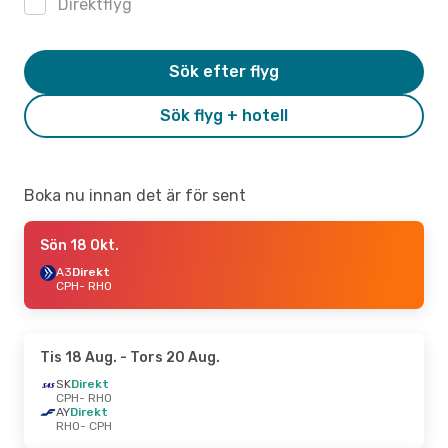
Direktflyg
Sök efter flyg
Sök flyg + hotell
Boka nu innan det är för sent
Sön 18 Okt.
A3
Direkt
CPH
- RHO
Tis 18 Aug.
- Tors 20 Aug.
SK
Direkt
CPH
- RHO
AY
Direkt
RHO
- CPH