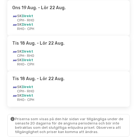
Ons 19 Aug.
- Lör 22 Aug.
SK
Direkt
CPH
- RHO
SK
Direkt
RHO
- CPH
Tis 18 Aug.
- Lör 22 Aug.
SK
Direkt
CPH
- RHO
SK
Direkt
RHO
- CPH
Tis 18 Aug.
- Lör 22 Aug.
SK
Direkt
CPH
- RHO
SK
Direkt
RHO
- CPH
Priserna som visas på den här sidan var tillgängliga under de
senaste 20 dagarna för de angivna perioderna och bör inte
betraktas som det slutgiltiga erbjudna priset. Observera att
tillgänglighet och priser kan komma att ändras.