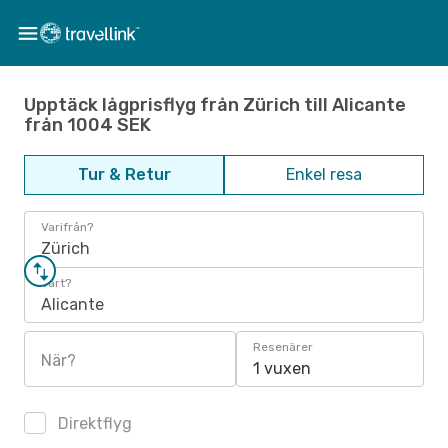
Upptäck lågprisflyg från Zürich till Alicante
från 1004 SEK
Tur & Retur
Enkel resa
Varifrån?
Zürich
Vart?
Alicante
Resenärer
När?
1 vuxen
Direktflyg