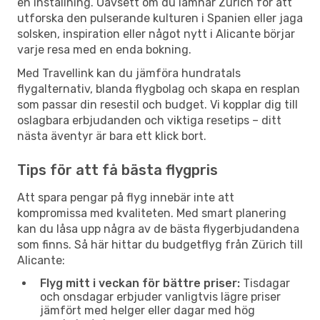
en inställning. Oavsett om du lämnar Zürich för att
utforska den pulserande kulturen i Spanien eller jaga
solsken, inspiration eller något nytt i Alicante börjar
varje resa med en enda bokning.
Med Travellink kan du jämföra hundratals
flygalternativ, blanda flygbolag och skapa en resplan
som passar din resestil och budget. Vi kopplar dig till
oslagbara erbjudanden och viktiga resetips – ditt
nästa äventyr är bara ett klick bort.
Tips för att få bästa flygpris
Att spara pengar på flyg innebär inte att
kompromissa med kvaliteten. Med smart planering
kan du låsa upp några av de bästa flygerbjudandena
som finns. Så här hittar du budgetflyg från Zürich till
Alicante:
Flyg mitt i veckan för bättre priser:
Tisdagar
och onsdagar erbjuder vanligtvis lägre priser
jämfört med helger eller dagar med hög