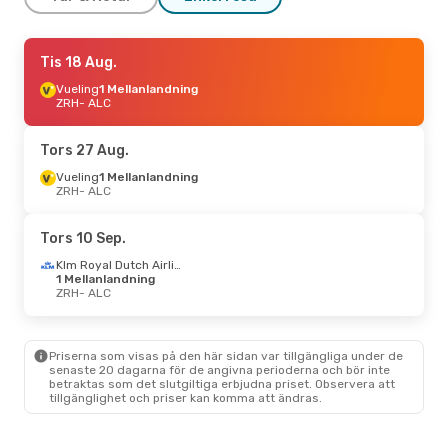
Tors 27 Aug.
Tis 18 Aug.
- Mån 31 Aug.
Vueling
Vueling
1 Mellanlandning
1 Mellanlandning
ZRH
ZRH
- ALC
- ALC
Vueling
1 Mellanlandning
ALC
- ZRH
Tors 27 Aug.
Tors 8 Okt.
Vueling
1 Mellanlandning
- Mån 12 Okt.
ZRH
- ALC
Air Europa
1 Mellanlandning
ZRH
- ALC
Vueling
1 Mellanlandning
Tors 10 Sep.
ALC
- ZRH
Klm Royal Dutch Airlines
1 Mellanlandning
Lör 22 Aug.
ZRH
- ALC
- Lör 22 Aug.
Klm Royal Dutch Airlines
1 Mellanlandning
ZRH
- ALC
Priserna som visas på den här sidan var tillgängliga under de
Klm Royal Dutch Airlines
senaste 20 dagarna för de angivna perioderna och bör inte
1 Mellanlandning
betraktas som det slutgiltiga erbjudna priset. Observera att
ALC
- ZRH
tillgänglighet och priser kan komma att ändras.