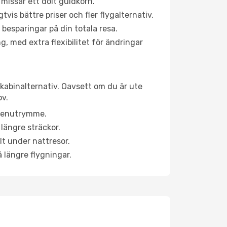
 missar ett dolt guldkorn.
is bättre priser och fler flygalternativ.
 besparingar på din totala resa.
g, med extra flexibilitet för ändringar
 kabinalternativ. Oavsett om du är ute
ov.
a benutrymme.
längre sträckor.
lt under nattresor.
å längre flygningar.