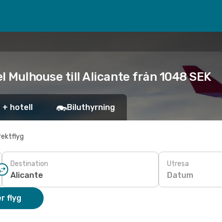
l Mulhouse till Alicante från 1048 SEK
 + hotell
Biluthyrning
rektflyg
Destination
Utresa
Datum
r flyg