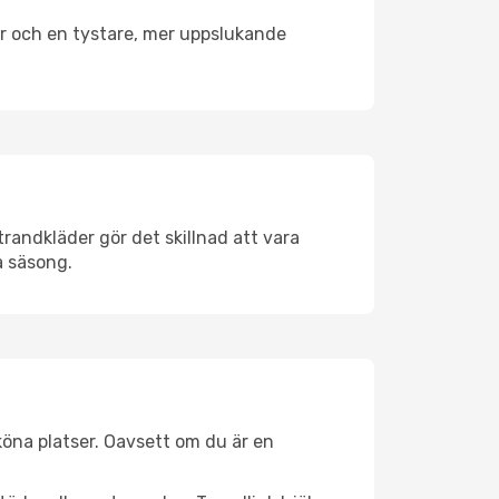
er och en tystare, mer uppslukande
randkläder gör det skillnad att vara
å säsong.
köna platser. Oavsett om du är en