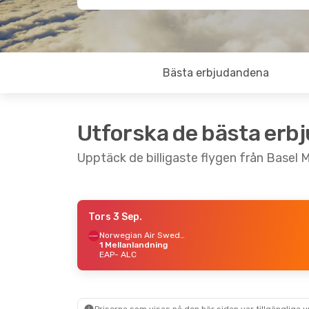
Bästa erbjudandena
Utforska de bästa erb
Upptäck de billigaste flygen från Basel M
Tors 3 Sep.
Mån 14 Sep.
- Tis 22 Sep.
Tis 1 Sep.
- Tis
Norwegian Air Sweden
1 Mellanlandning
Vueling
1 Mellanlandning
Vueling
1 Mella
EAP
- ALC
EAP
- ALC
EAP
- ALC
Easyjet
Direkt
Easyjet
Direkt
ALC
- EAP
ALC
- EAP