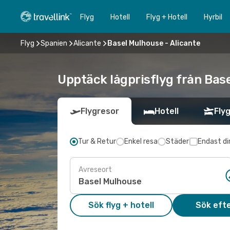
Flyg
Hotell
Flyg + Hotell
Hyrbil
Flyg
Spanien
Alicante
Basel Mulhouse - Alicante
Upptäck lågprisflyg från Base
Flygresor
Hotell
Flyg
Tur & Retur
Enkel resa
Städer
Endast di
Avreseort
Sök flyg + hotell
Sök efte