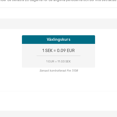
under de senaste 20 dagarna för de angivna perioderna och bör inte betraktas 
Växlingskurs
1 SEK = 0.09 EUR
1 EUR = 11.03 SEK
Senast kontrollerad Fre 7/08