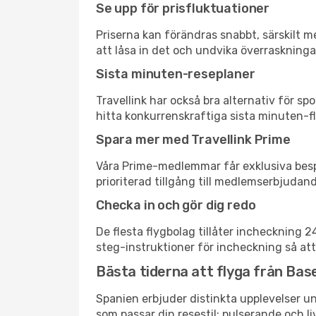
Se upp för prisfluktuationer
Priserna kan förändras snabbt, särskilt me
att låsa in det och undvika överraskninga
Sista minuten-reseplaner
Travellink har också bra alternativ för 
hitta konkurrenskraftiga sista minuten-fly
Spara mer med Travellink Prime
Våra Prime-medlemmar får exklusiva bespa
prioriterad tillgång till medlemserbjudand
Checka in och gör dig redo
De flesta flygbolag tillåter incheckning 
steg-instruktioner för incheckning så att
Bästa tiderna att flyga från Base
Spanien erbjuder distinkta upplevelser un
som passar din resestil: pulserande och li