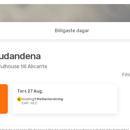
Billigaste dagar
judandena
ulhouse till Alicante
Fil
Tors 27 Aug.
 8 Sep.
Tors 8 Okt.
- Sön 11 Okt.
Vueling
1 Mellanlandning
EAP
- ALC
nlandning
Easyjet
Direkt
EAP
- ALC
Easyjet
Direkt
ALC
- EAP