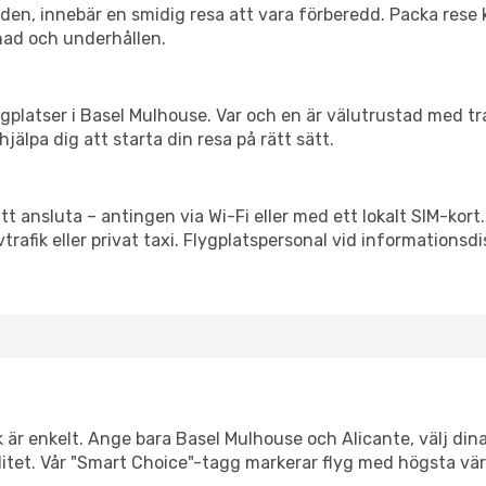
itiden, innebär en smidig resa att vara förberedd. Packa rese 
nad och underhållen.
flygplatser i Basel Mulhouse. Var och en är välutrustad med t
jälpa dig att starta din resa på rätt sätt.
tt ansluta – antingen via Wi-Fi eller med ett lokalt SIM-kort
vtrafik eller privat taxi. Flygplatspersonal vid informationsdi
k är enkelt. Ange bara Basel Mulhouse och Alicante, välj dina
xibilitet. Vår "Smart Choice"-tagg markerar flyg med högsta vä