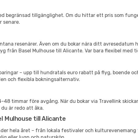
d begränsad tillgänglighet. Om du hittar ett pris som funger
r senare.
spontana resenärer. Även om du bokar nära ditt avresedatum 
g från Basel Mulhouse till Alicante. Var bara flexibel med ti
ringar – upp till hundratals euro rabatt på flyg, boende o
en och flexibla bokningsalternativ.
24–48 timmar före avgång. När du bokar via Travellink skick
 du är redo att åka.
l Mulhouse till Alicante
der hela året – från lokala festivaler och kulturevenemang t
vlig eller lugn och naturskön.