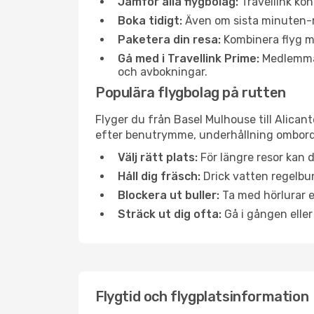
Jämför alla flygbolag:
Travellink kon
Boka tidigt:
Även om sista minuten-res
Paketera din resa:
Kombinera flyg me
Gå med i Travellink Prime:
Medlemmar 
och avbokningar.
Populära flygbolag på rutten
Flyger du från Basel Mulhouse till Alican
efter benutrymme, underhållning ombord e
Välj rätt plats:
För längre resor kan d
Håll dig fräsch:
Drick vatten regelbun
Blockera ut buller:
Ta med hörlurar el
Sträck ut dig ofta:
Gå i gången eller
Flygtid och flygplatsinformation