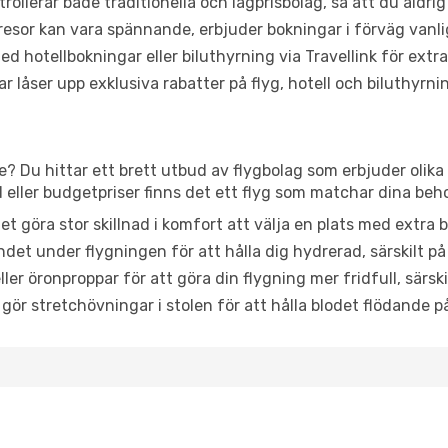
trollerar både traditionella och lågprisbolag, så att du aldrig
or kan vara spännande, erbjuder bokningar i förväg vanligtv
d hotellbokningar eller biluthyrning via Travellink för extra
låser upp exklusiva rabatter på flyg, hotell och biluthyrnin
te? Du hittar ett brett utbud av flygbolag som erbjuder olika
ller budgetpriser finns det ett flyg som matchar dina beh
et göra stor skillnad i komfort att välja en plats med extr
det under flygningen för att hålla dig hydrerad, särskilt på 
ler öronproppar för att göra din flygning mer fridfull, särski
 gör stretchövningar i stolen för att hålla blodet flödande p