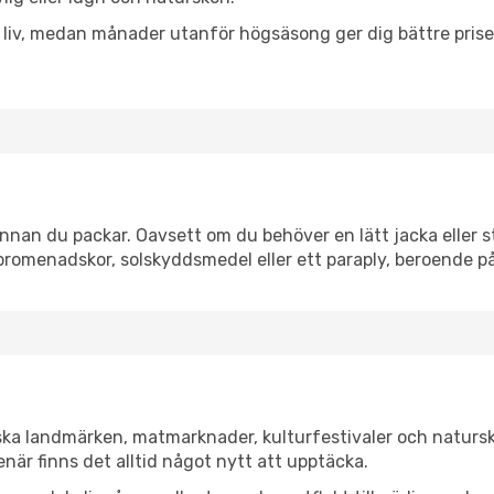
h liv, medan månader utanför högsäsong ger dig bättre pris
nnan du packar. Oavsett om du behöver en lätt jacka eller st
romenadskor, solskyddsmedel eller ett paraply, beroende p
iska landmärken, matmarknader, kulturfestivaler och naturs
när finns det alltid något nytt att upptäcka.