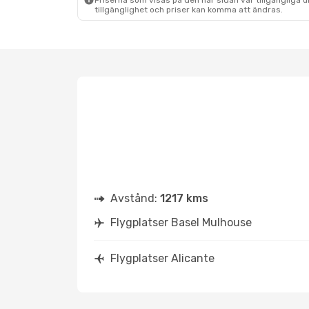
Priserna som visas på den här sidan var tillgängliga 
tillgänglighet och priser kan komma att ändras.
Avstånd:
1217 kms
Flygplatser Basel Mulhouse
Flygplatser Alicante