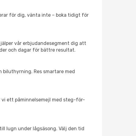
ar för dig, vänta inte – boka tidigt för
hjälper vår erbjudandesegment dig att
der och dagar för bättre resultat.
ch biluthyrning. Res smartare med
ar vi ett påminnelsemejl med steg-för-
ill lugn under lågsäsong. Välj den tid