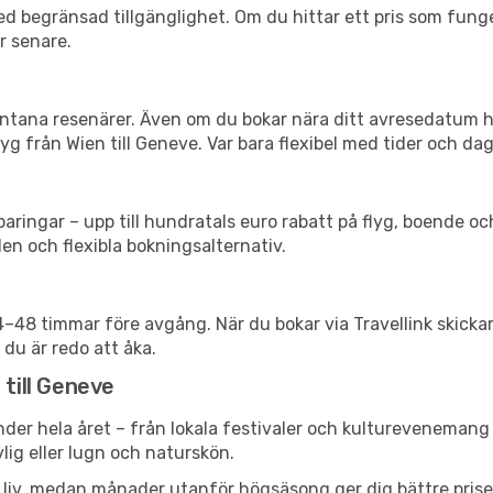
d begränsad tillgänglighet. Om du hittar ett pris som funger
r senare.
spontana resenärer. Även om du bokar nära ditt avresedatum 
g från Wien till Geneve. Var bara flexibel med tider och daga
ringar – upp till hundratals euro rabatt på flyg, boende o
en och flexibla bokningsalternativ.
24–48 timmar före avgång. När du bokar via Travellink skick
 du är redo att åka.
 till Geneve
der hela året – från lokala festivaler och kulturevenemang t
vlig eller lugn och naturskön.
h liv, medan månader utanför högsäsong ger dig bättre pris