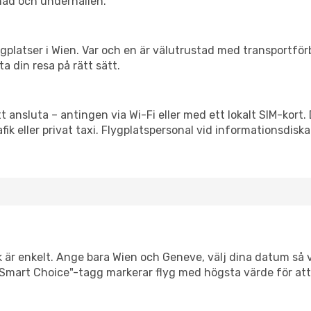
nad och underhållen.
flygplatser i Wien. Var och en är välutrustad med transportfö
ta din resa på rätt sätt.
t ansluta – antingen via Wi-Fi eller med ett lokalt SIM-kort.
afik eller privat taxi. Flygplatspersonal vid informationsdiska
k är enkelt. Ange bara Wien och Geneve, välj dina datum så vi
Vår "Smart Choice"-tagg markerar flyg med högsta värde för at