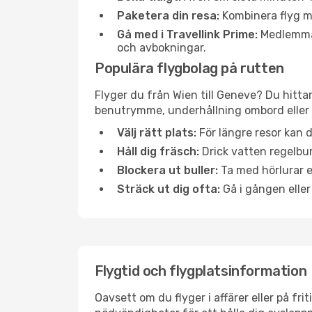
Paketera din resa:
Kombinera flyg me
Gå med i Travellink Prime:
Medlemmar 
och avbokningar.
Populära flygbolag på rutten
Flyger du från Wien till Geneve? Du hitta
benutrymme, underhållning ombord eller b
Välj rätt plats:
För längre resor kan d
Håll dig fräsch:
Drick vatten regelbun
Blockera ut buller:
Ta med hörlurar el
Sträck ut dig ofta:
Gå i gången eller
Flygtid och flygplatsinformation
Oavsett om du flyger i affärer eller på fr