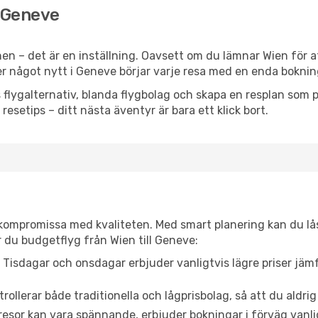
l Geneve
en – det är en inställning. Oavsett om du lämnar Wien för a
ler något nytt i Geneve börjar varje resa med en enda boknin
flygalternativ, blanda flygbolag och skapa en resplan som pa
resetips – ditt nästa äventyr är bara ett klick bort.
t kompromissa med kvaliteten. Med smart planering kan du l
 du budgetflyg från Wien till Geneve:
Tisdagar och onsdagar erbjuder vanligtvis lägre priser jäm
trollerar både traditionella och lågprisbolag, så att du aldrig
or kan vara spännande, erbjuder bokningar i förväg vanligtv