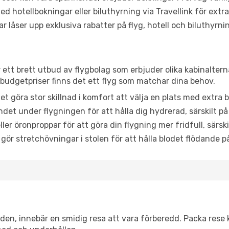
d hotellbokningar eller biluthyrning via Travellink för extra
låser upp exklusiva rabatter på flyg, hotell och biluthyrnin
r ett brett utbud av flygbolag som erbjuder olika kabinaltern
udgetpriser finns det ett flyg som matchar dina behov.
et göra stor skillnad i komfort att välja en plats med extr
det under flygningen för att hålla dig hydrerad, särskilt på 
ler öronproppar för att göra din flygning mer fridfull, särski
 gör stretchövningar i stolen för att hålla blodet flödande p
itiden, innebär en smidig resa att vara förberedd. Packa rese 