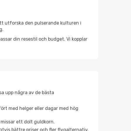
tt utforska den pulserande kulturen i
g.
ssar din resestil och budget. Vi kopplar
åsa upp några av de bästa
fört med helger eller dagar med hög
 missar ett dolt guldkorn.
is bättre priser och fler flygalternativ.