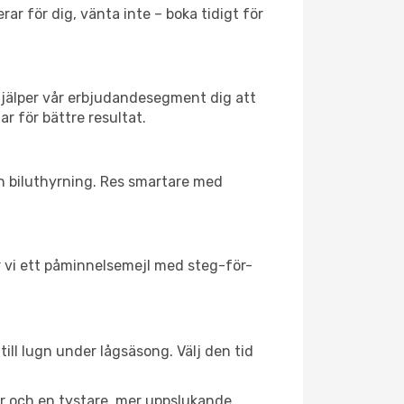
ar för dig, vänta inte – boka tidigt för
hjälper vår erbjudandesegment dig att
r för bättre resultat.
ch biluthyrning. Res smartare med
ar vi ett påminnelsemejl med steg-för-
ill lugn under lågsäsong. Välj den tid
er och en tystare, mer uppslukande