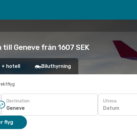
 till Geneve från 1607 SEK
 + hotell
Biluthyrning
rektflyg
Destination
Utresa
Datum
r flyg