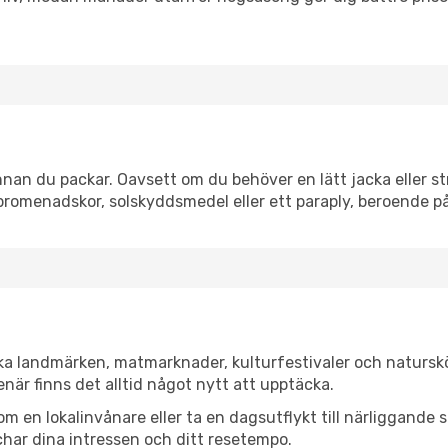
an du packar. Oavsett om du behöver en lätt jacka eller str
romenadskor, solskyddsmedel eller ett paraply, beroende p
ka landmärken, matmarknader, kulturfestivaler och naturskö
när finns det alltid något nytt att upptäcka.
en lokalinvånare eller ta en dagsutflykt till närliggande st
har dina intressen och ditt resetempo.