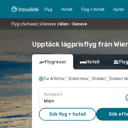
Flyg
Hotell
Flyg + Hotell
Hyrbil
Flyg
Schweiz
Geneve
Wien - Geneve
Upptäck lågprisflyg från Wien
Flygresor
Hotell
Flyg
Tur & Retur
Enkel resa
Städer
Endast di
Avreseort
Sök flyg + hotell
Sök efte