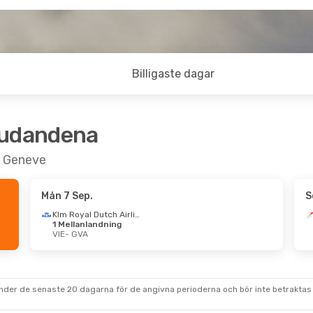
Billigaste dagar
judandena
ll Geneve
Mån 7 Sep.
S
Klm Royal Dutch Airlines
1 Mellanlandning
VIE
- GVA
under de senaste 20 dagarna för de angivna perioderna och bör inte betraktas 