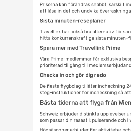
Priserna kan förändras snabbt, särskilt me
att låsa in det och undvika överraskninga
Sista minuten-reseplaner
Travellink har också bra alternativ för 
hitta konkurrenskraftiga sista minuten-fly
Spara mer med Travellink Prime
Våra Prime-medlemmar får exklusiva bespa
prioriterad tillgång till medlemserbjudand
Checka in och gör dig redo
De flesta flygbolag tillåter incheckning 
steg-instruktioner för incheckning så att
Bästa tiderna att flyga från Wien
Schweiz erbjuder distinkta upplevelser un
som passar din resestil: pulserande och li
Högsäsonger erbjuder fler aktiviteter oc