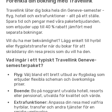
Förenkla din bokning med Travellink
Travellink låter dig boka hela din Geneve-semester -
flyg, hotell och extrafunktioner - allt på ett ställe.
Spara tid och pengar med våra paketerbjudanden,
som erbjuder upp till 40 % rabatt jämfört med
separata bokningar.
Vill du ha mer bekvämlighet? Lägg enkelt till hyrbil
eller flygplatstransfer när du bokar för att
skräddarsy din resa precis som du vill ha den.
Vad ingår i ett typiskt Travellink Geneve-
semesterpaket?
Flyg:
Välj bland ett brett utbud av flygbolag som
erbjuder flexibla scheman och överkomliga
priser.
Boende:
Bo på noggrant utvalda hotell, resorts
eller pensionat, utvalda för kvalitet och värde.
Extrafunktioner:
Anpassa din resa med valfria
hyrbilar, transfer och andra tjänster för en
smidig upplevelse.