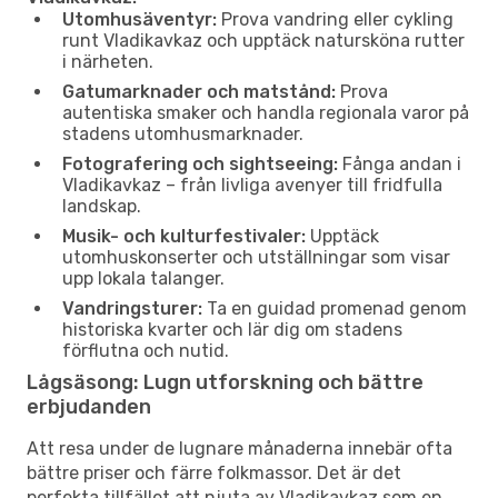
Utomhusäventyr:
Prova vandring eller cykling
runt Vladikavkaz och upptäck natursköna rutter
i närheten.
Gatumarknader och matstånd:
Prova
autentiska smaker och handla regionala varor på
stadens utomhusmarknader.
Fotografering och sightseeing:
Fånga andan i
Vladikavkaz – från livliga avenyer till fridfulla
landskap.
Musik- och kulturfestivaler:
Upptäck
utomhuskonserter och utställningar som visar
upp lokala talanger.
Vandringsturer:
Ta en guidad promenad genom
historiska kvarter och lär dig om stadens
förflutna och nutid.
Lågsäsong: Lugn utforskning och bättre
erbjudanden
Att resa under de lugnare månaderna innebär ofta
bättre priser och färre folkmassor. Det är det
perfekta tillfället att njuta av Vladikavkaz som en