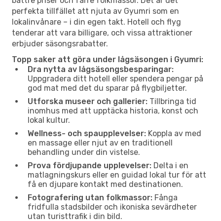
bättre priser och färre folkmassor. Det är det
perfekta tillfället att njuta av Gyumri som en
lokalinvånare – i din egen takt. Hotell och flyg
tenderar att vara billigare, och vissa attraktioner
erbjuder säsongsrabatter.
Topp saker att göra under lågsäsongen i Gyumri:
Dra nytta av lågsäsongsbesparingar:
Uppgradera ditt hotell eller spendera pengar på
god mat med det du sparar på flygbiljetter.
Utforska museer och gallerier:
Tillbringa tid
inomhus med att upptäcka historia, konst och
lokal kultur.
Wellness- och spaupplevelser:
Koppla av med
en massage eller njut av en traditionell
behandling under din vistelse.
Prova fördjupande upplevelser:
Delta i en
matlagningskurs eller en guidad lokal tur för att
få en djupare kontakt med destinationen.
Fotografering utan folkmassor:
Fånga
fridfulla stadsbilder och ikoniska sevärdheter
utan turisttrafik i din bild.