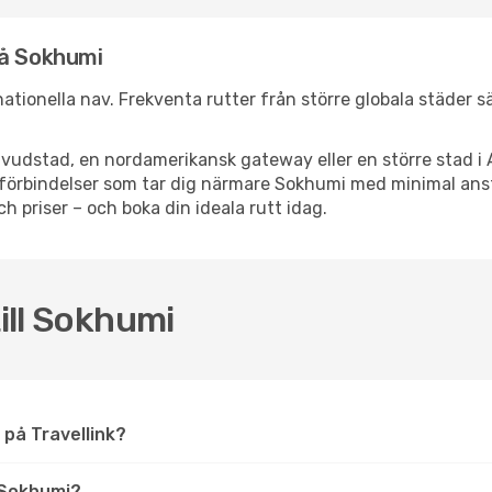
nå Sokhumi
rnationella nav. Frekventa rutter från större globala städer s
vudstad, en nordamerikansk gateway eller en större stad i 
ppsförbindelser som tar dig närmare Sokhumi med minimal an
och priser – och boka din ideala rutt idag.
till Sokhumi
i på Travellink?
 Sokhumi?