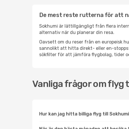
De mest reste rutterna för att 
Sokhumi är lättillgängligt från flera inte
alternativ när du planerar din resa.
Oavsett om du reser från en europeisk hu
sannolikt att hitta direkt- eller en-sto
sökfilter för att jämföra flygbolag, tider 
Vanliga frågor om flyg 
Hur kan jag hitta billiga flyg till Sokhum
När är den bästa månaden att besöka