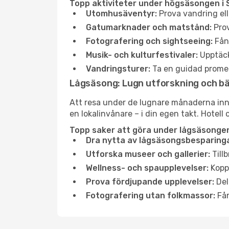
Topp aktiviteter under högsäsongen i 
Utomhusäventyr:
Prova vandring ell
Gatumarknader och matstånd:
Prov
Fotografering och sightseeing:
Fång
Musik- och kulturfestivaler:
Upptäck
Vandringsturer:
Ta en guidad promen
Lågsäsong: Lugn utforskning och b
Att resa under de lugnare månaderna inneb
en lokalinvånare – i din egen takt. Hotell 
Topp saker att göra under lågsäsongen
Dra nytta av lågsäsongsbesparinga
Utforska museer och gallerier:
Tillb
Wellness- och spaupplevelser:
Koppl
Prova fördjupande upplevelser:
Del
Fotografering utan folkmassor:
Fån