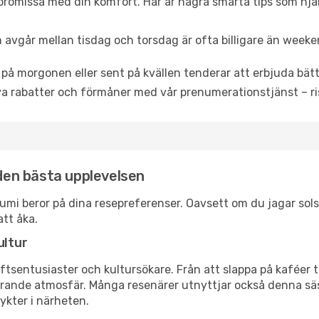
promissa med din komfort. Här är några smarta tips som hjälper
 avgår mellan tisdag och torsdag är ofta billigare än weeke
 på morgonen eller sent på kvällen tenderar att erbjuda bätt
a rabatter och förmåner med vår prenumerationstjänst – risk
 den bästa upplevelsen
okhumi beror på dina resepreferenser. Oavsett om du jagar so
att åka.
ultur
tsentusiaster och kultursökare. Från att slappa på kaféer till
erande atmosfär. Många resenärer utnyttjar också denna säs
ykter i närheten.