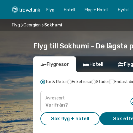
Flyg
Hotell
Flyg + Hotell
Hyrbil
Flyg
Georgien
Sokhumi
Flyg till Sokhumi - De lägsta 
Flygresor
Hotell
Flyg
Tur & Retur
Enkel resa
Städer
Endast di
Avreseort
Sök flyg + hotell
Sök efte