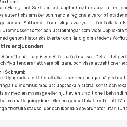
Sokhumi:
er cykling runt Sokhumi och upptäck natursköna rutter i nä
a autentiska smaker och handla regionala varor på stade
a andan i Sokhumi – från livliga avenyer till fridfulla lands
 utomhuskonserter och utställningar som visar upp lokala t
ad genom historiska kvarter och lär dig om stadens förflut
ättre erbjudanden
är ofta bättre priser och färre folkmassor. Det är det perf
och flyg tenderar att vara billigare, och vissa attraktioner 
 i Sokhumi:
r:
Uppgradera ditt hotell eller spendera pengar på god mat m
ringa tid inomhus med att upptäcka historia, konst och lokal
a av med en massage eller njut av en traditionell behandlin
ta i en matlagningskurs eller en guidad lokal tur för att få
ga fridfulla stadsbilder och ikoniska sevärdheter utan turistt