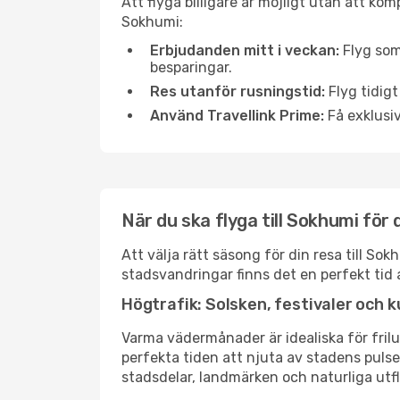
Att flyga billigare är möjligt utan att kom
Sokhumi:
Erbjudanden mitt i veckan:
Flyg som
besparingar.
Res utanför rusningstid:
Flyg tidigt
Använd Travellink Prime:
Få exklusiv
När du ska flyga till Sokhumi för
Att välja rätt säsong för din resa till S
stadsvandringar finns det en perfekt tid 
Högtrafik: Solsken, festivaler och k
Varma vädermånader är idealiska för friluf
perfekta tiden att njuta av stadens puls
stadsdelar, landmärken och naturliga utfl