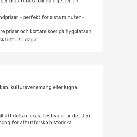
 dig att boka billiga biljetter till
ndpriser – perfekt för sista minuten-
re priser och kortare köer på flygplatsen.
fritt i 30 dagar.
lsken, kulturevenemang eller lugna
 att delta i lokala festivaler är det den
ong för att utforska historiska