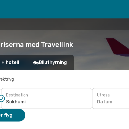
priserna med Travellink
 + hotell
Biluthyrning
rektflyg
Destination
Utresa
Datum
r flyg