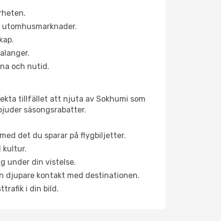
rheten.
ns utomhusmarknader.
kap.
alanger.
na och nutid.
ekta tillfället att njuta av Sokhumi som
erbjuder säsongsrabatter.
ed det du sparar på flygbiljetter.
 kultur.
g under din vistelse.
 en djupare kontakt med destinationen.
rafik i din bild.