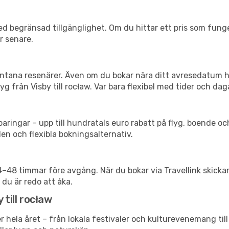
d begränsad tillgänglighet. Om du hittar ett pris som funger
r senare.
spontana resenärer. Även om du bokar nära ditt avresedatum 
g från Visby till rocław. Var bara flexibel med tider och daga
ringar – upp till hundratals euro rabatt på flyg, boende o
en och flexibla bokningsalternativ.
24–48 timmar före avgång. När du bokar via Travellink skick
 du är redo att åka.
 till rocław
r hela året – från lokala festivaler och kulturevenemang til