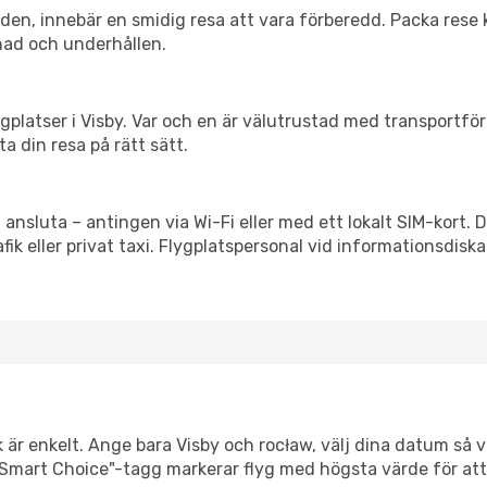
itiden, innebär en smidig resa att vara förberedd. Packa rese 
nad och underhållen.
flygplatser i Visby. Var och en är välutrustad med transportf
ta din resa på rätt sätt.
 ansluta – antingen via Wi-Fi eller med ett lokalt SIM-kort. 
afik eller privat taxi. Flygplatspersonal vid informationsdiska
 är enkelt. Ange bara Visby och rocław, välj dina datum så vis
Vår "Smart Choice"-tagg markerar flyg med högsta värde för at