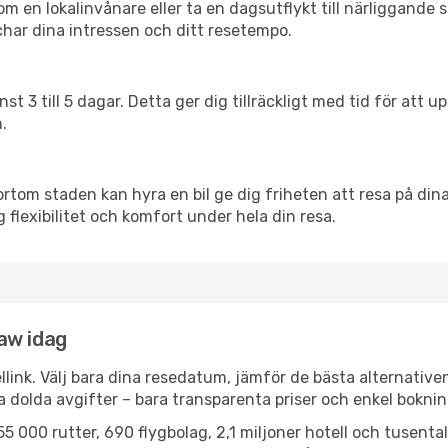
en lokalinvånare eller ta en dagsutflykt till närliggande st
har dina intressen och ditt resetempo.
nst 3 till 5 dagar. Detta ger dig tillräckligt med tid för at
.
ortom staden kan hyra en bil ge dig friheten att resa på dina 
g flexibilitet och komfort under hela din resa.
ław idag
llink. Välj bara dina resedatum, jämför de bästa alternative
ga dolda avgifter – bara transparenta priser och enkel boknin
5 000 rutter, 690 flygbolag, 2,1 miljoner hotell och tusenta