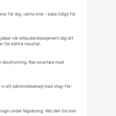
ar för dig, vänta inte – boka tidigt för
hjälper vår erbjudandesegment dig att
r för bättre resultat.
ch biluthyrning. Res smartare med
ar vi ett påminnelsemejl med steg-för-
l lugn under lågsäsong. Välj den tid som