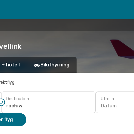
vellink
 + hotell
Biluthyrning
rektflyg
Destination
Utresa
Datum
r flyg