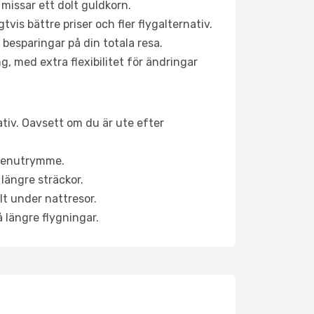
 missar ett dolt guldkorn.
is bättre priser och fler flygalternativ.
 besparingar på din totala resa.
g, med extra flexibilitet för ändringar
ativ. Oavsett om du är ute efter
a benutrymme.
längre sträckor.
lt under nattresor.
å längre flygningar.