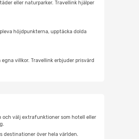
äder eller naturparker. Travellink hjälper
t uppleva höjdpunkterna, upptäcka dolda
egna villkor. Travellink erbjuder prisvärd
n och välj extrafunktioner som hotell eller
g.
ls destinationer över hela världen.