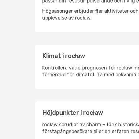
passar din resestil: pulserande och livlig 
Högsäsonger erbjuder fler aktiviteter oc
upplevelse av rocław.
Klimat i rocław
Kontrollera väderprognosen för rocław inn
förberedd för klimatet. Ta med bekväma p
Höjdpunkter i rocław
rocław sprudlar av charm – tänk historis
förstagångsbesökare eller en erfaren rese