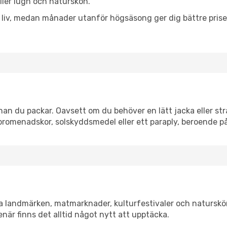
eller lugn och naturskön.
h liv, medan månader utanför högsäsong ger dig bättre pris
an du packar. Oavsett om du behöver en lätt jacka eller str
romenadskor, solskyddsmedel eller ett paraply, beroende p
ka landmärken, matmarknader, kulturfestivaler och naturskö
när finns det alltid något nytt att upptäcka.