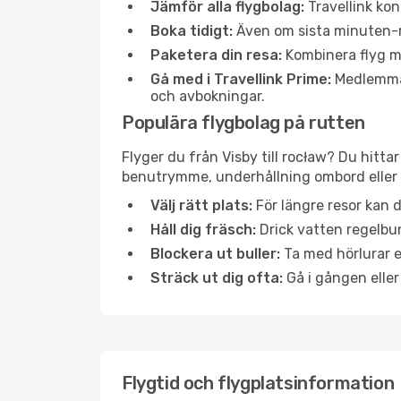
Jämför alla flygbolag:
Travellink kon
Boka tidigt:
Även om sista minuten-res
Paketera din resa:
Kombinera flyg me
Gå med i Travellink Prime:
Medlemmar 
och avbokningar.
Populära flygbolag på rutten
Flyger du från Visby till rocław? Du hitta
benutrymme, underhållning ombord eller b
Välj rätt plats:
För längre resor kan d
Håll dig fräsch:
Drick vatten regelbun
Blockera ut buller:
Ta med hörlurar el
Sträck ut dig ofta:
Gå i gången eller
Flygtid och flygplatsinformation