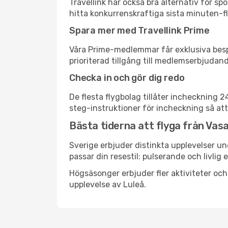
Travellink har också bra alternativ för 
hitta konkurrenskraftiga sista minuten-fly
Spara mer med Travellink Prime
Våra Prime-medlemmar får exklusiva bespa
prioriterad tillgång till medlemserbjudand
Checka in och gör dig redo
De flesta flygbolag tillåter incheckning 
steg-instruktioner för incheckning så att
Bästa tiderna att flyga från Vasa 
Sverige erbjuder distinkta upplevelser un
passar din resestil: pulserande och livlig 
Högsäsonger erbjuder fler aktiviteter oc
upplevelse av Luleå.