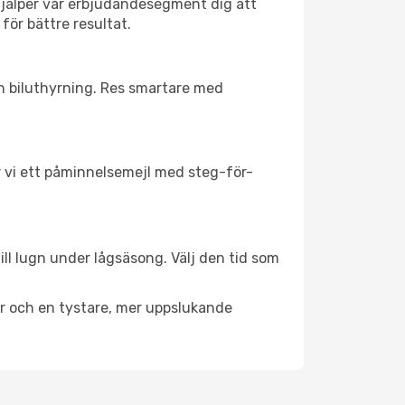
hjälper vår erbjudandesegment dig att
för bättre resultat.
ch biluthyrning. Res smartare med
ar vi ett påminnelsemejl med steg-för-
ill lugn under lågsäsong. Välj den tid som
er och en tystare, mer uppslukande