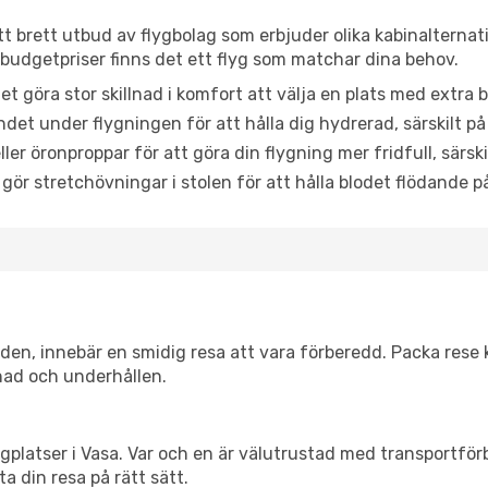
ett brett utbud av flygbolag som erbjuder olika kabinalternat
udgetpriser finns det ett flyg som matchar dina behov.
et göra stor skillnad i komfort att välja en plats med extr
det under flygningen för att hålla dig hydrerad, särskilt på 
ler öronproppar för att göra din flygning mer fridfull, särski
 gör stretchövningar i stolen för att hålla blodet flödande p
itiden, innebär en smidig resa att vara förberedd. Packa rese 
nad och underhållen.
flygplatser i Vasa. Var och en är välutrustad med transportfö
ta din resa på rätt sätt.