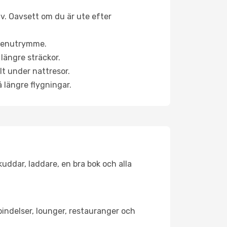
iv. Oavsett om du är ute efter
a benutrymme.
längre sträckor.
lt under nattresor.
å längre flygningar.
kuddar, laddare, en bra bok och alla
rbindelser, lounger, restauranger och