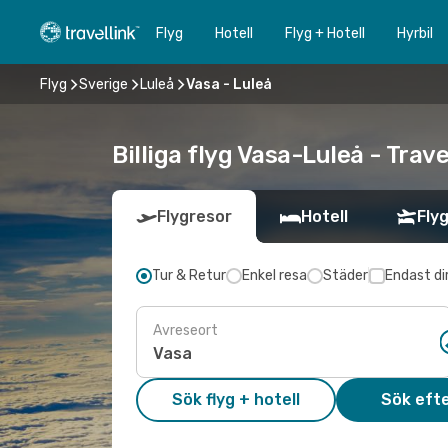
Flyg
Hotell
Flyg + Hotell
Hyrbil
Flyg
Sverige
Luleå
Vasa - Luleå
Billiga flyg Vasa-Luleå - Trave
Flygresor
Hotell
Flyg
Tur & Retur
Enkel resa
Städer
Endast di
Avreseort
Sök flyg + hotell
Sök efte