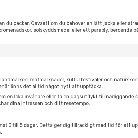
n du packar. Oavsett om du behöver en lätt jacka eller stran
romenadskor, solskyddsmedel eller ett paraply, beroende p
a landmärken, matmarknader, kulturfestivaler och naturskön
när finns det alltid något nytt att upptäcka.
en lokalinvånare eller ta en dagsutflykt till närliggande st
har dina intressen och ditt resetempo.
nst 3 till 5 dagar. Detta ger dig tillräckligt med tid för at
.