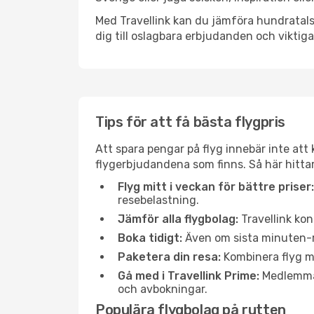
Med Travellink kan du jämföra hundratals 
dig till oslagbara erbjudanden och viktiga 
Tips för att få bästa flygpris
Att spara pengar på flyg innebär inte at
flygerbjudandena som finns. Så här hittar
Flyg mitt i veckan för bättre priser:
resebelastning.
Jämför alla flygbolag:
Travellink kon
Boka tidigt:
Även om sista minuten-res
Paketera din resa:
Kombinera flyg me
Gå med i Travellink Prime:
Medlemmar 
och avbokningar.
Populära flygbolag på rutten