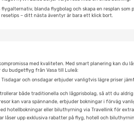
flygalternativ, blanda flygbolag och skapa en resplan som pa
resetips – ditt nästa äventyr är bara ett klick bort.
t kompromissa med kvaliteten. Med smart planering kan du l
 du budgetflyg från Vasa till Luleå:
Tisdagar och onsdagar erbjuder vanligtvis lägre priser jäm
trollerar både traditionella och lågprisbolag, så att du aldrig
or kan vara spännande, erbjuder bokningar i förväg vanligtv
d hotellbokningar eller biluthyrning via Travellink för extra
låser upp exklusiva rabatter på flyg, hotell och biluthyrnin