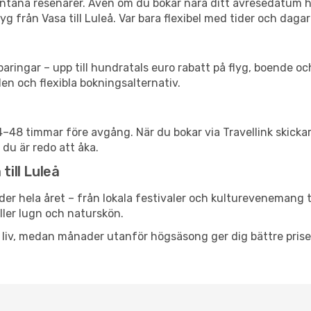
spontana resenärer. Även om du bokar nära ditt avresedatum 
g från Vasa till Luleå. Var bara flexibel med tider och dagar 
ringar – upp till hundratals euro rabatt på flyg, boende o
en och flexibla bokningsalternativ.
24–48 timmar före avgång. När du bokar via Travellink skick
 du är redo att åka.
till Luleå
der hela året – från lokala festivaler och kulturevenemang t
eller lugn och naturskön.
h liv, medan månader utanför högsäsong ger dig bättre pris