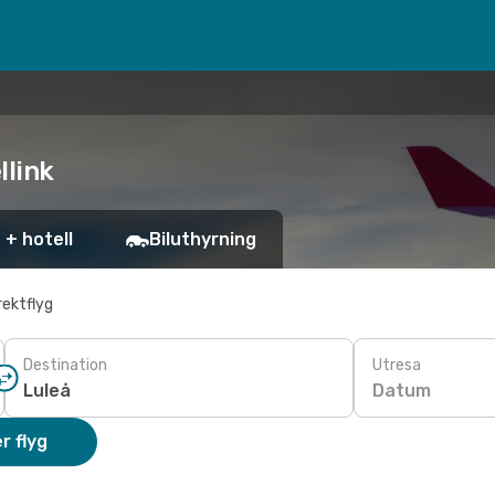
llink
 + hotell
Biluthyrning
rektflyg
Destination
Utresa
Datum
r flyg