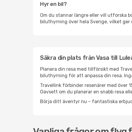
Hyr en bil?
Om du stannar längre eller vill utforska b
biluthyrning över hela Sverige, vilket ger 
Säkra din plats från Vasa till Lule
Planera din resa med tillförsikt med Trave
biluthyrning för att anpassa din resa. In
Travellink förbinder resenärer med över 15
Oavsett om du planerar en snabb resa eller
Börja ditt äventyr nu – fantastiska erbjud
Vanliga frågor om flyg f