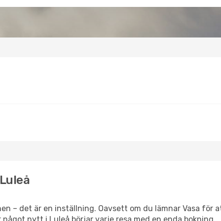
 Luleå
en – det är en inställning. Oavsett om du lämnar Vasa för a
ler något nytt i Luleå börjar varje resa med en enda bokning.