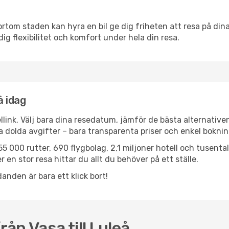
ortom staden kan hyra en bil ge dig friheten att resa på dina 
dig flexibilitet och komfort under hela din resa.
å idag
llink. Välj bara dina resedatum, jämför de bästa alternative
ga dolda avgifter – bara transparenta priser och enkel boknin
5 000 rutter, 690 flygbolag, 2,1 miljoner hotell och tusenta
 en stor resa hittar du allt du behöver på ett ställe.
anden är bara ett klick bort!
rån Vasa till Luleå