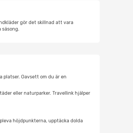
dkläder gör det skillnad att vara
å säsong.
a platser. Oavsett om du är en
äder eller naturparker. Travellink hjälper
t uppleva höjdpunkterna, upptäcka dolda