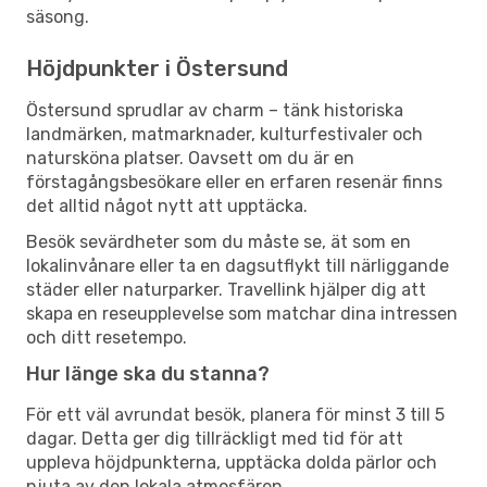
säsong.
Höjdpunkter i Östersund
Östersund sprudlar av charm – tänk historiska
landmärken, matmarknader, kulturfestivaler och
natursköna platser. Oavsett om du är en
förstagångsbesökare eller en erfaren resenär finns
det alltid något nytt att upptäcka.
Besök sevärdheter som du måste se, ät som en
lokalinvånare eller ta en dagsutflykt till närliggande
städer eller naturparker. Travellink hjälper dig att
skapa en reseupplevelse som matchar dina intressen
och ditt resetempo.
Hur länge ska du stanna?
För ett väl avrundat besök, planera för minst 3 till 5
dagar. Detta ger dig tillräckligt med tid för att
uppleva höjdpunkterna, upptäcka dolda pärlor och
njuta av den lokala atmosfären.