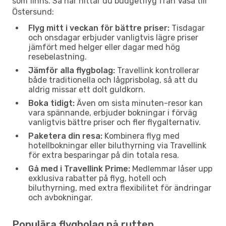
som finns. Så här hittar du budgetflyg från Vasa till
Östersund:
Flyg mitt i veckan för bättre priser:
Tisdagar
och onsdagar erbjuder vanligtvis lägre priser
jämfört med helger eller dagar med hög
resebelastning.
Jämför alla flygbolag:
Travellink kontrollerar
både traditionella och lågprisbolag, så att du
aldrig missar ett dolt guldkorn.
Boka tidigt:
Även om sista minuten-resor kan
vara spännande, erbjuder bokningar i förväg
vanligtvis bättre priser och fler flygalternativ.
Paketera din resa:
Kombinera flyg med
hotellbokningar eller biluthyrning via Travellink
för extra besparingar på din totala resa.
Gå med i Travellink Prime:
Medlemmar låser upp
exklusiva rabatter på flyg, hotell och
biluthyrning, med extra flexibilitet för ändringar
och avbokningar.
Populära flygbolag på rutten