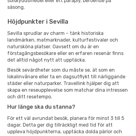
solskyddsmedel eller ett paraply, beroende på
säsong.
Höjdpunkter i Sevilla
Sevilla sprudlar av charm – tänk historiska
landmärken, matmarknader, kulturfestivaler och
natursköna platser. Oavsett om du är en
förstagångsbesökare eller en erfaren resenär finns
det alltid något nytt att upptäcka.
Besök sevärdheter som du måste se, ät som en
lokalinvånare eller ta en dagsutflykt till närliggande
städer eller naturparker. Travellink hjälper dig att
skapa en reseupplevelse som matchar dina intressen
och ditt resetempo.
Hur länge ska du stanna?
För ett väl avrundat besök, planera för minst 3 till 5
dagar. Detta ger dig tillräckligt med tid för att
uppleva höjdpunkterna, upptäcka dolda pärlor och