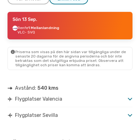
Tors 3 Sep.
Sön 13 Sep.
- Sön 6 Sep.
Renfe
Renfe
1 Mellanlandning
1 Mellanlandning
VLC
VLC
- SVQ
- SVQ
Ryanair
Direkt
SVQ
- VLC
Priserna som visas på den här sidan var tillgängliga under de
senaste 20 dagarna för de angivna perioderna och bör inte
betraktas som det slutgiltiga erbjudna priset. Observera att
tillgänglighet och priser kan komma att ändras.
Avstånd:
540 kms
Flygplatser Valencia
Flygplatser Sevilla