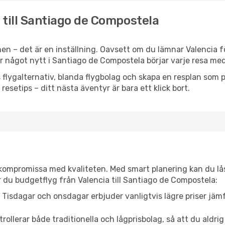
a till Santiago de Compostela
n – det är en inställning. Oavsett om du lämnar Valencia f
ller något nytt i Santiago de Compostela börjar varje resa m
flygalternativ, blanda flygbolag och skapa en resplan som pa
resetips – ditt nästa äventyr är bara ett klick bort.
t kompromissa med kvaliteten. Med smart planering kan du l
 du budgetflyg från Valencia till Santiago de Compostela:
Tisdagar och onsdagar erbjuder vanligtvis lägre priser jäm
trollerar både traditionella och lågprisbolag, så att du aldrig