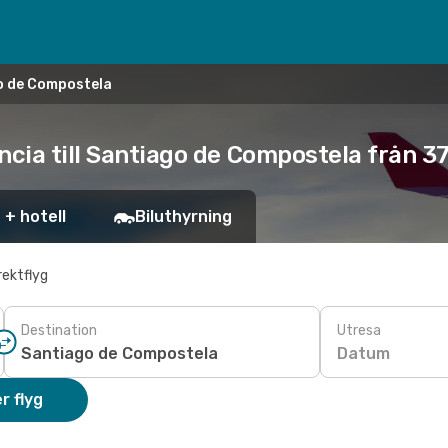
go de Compostela
ncia till Santiago de Compostela från 3
 + hotell
Biluthyrning
rektflyg
Destination
Utresa
Datum
r flyg