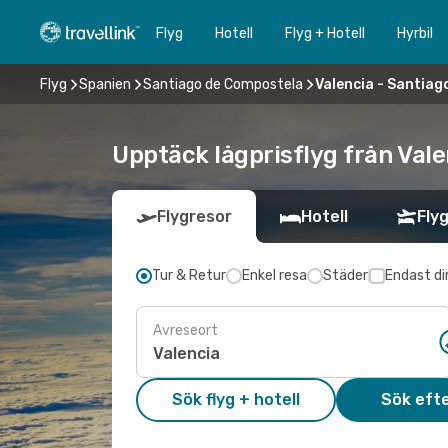
Flyg
Hotell
Flyg + Hotell
Hyrbil
Flyg
Spanien
Santiago de Compostela
Valencia - Santia
Upptäck lågprisflyg från Vale
Flygresor
Hotell
Flyg
Tur & Retur
Enkel resa
Städer
Endast di
Avreseort
Sök flyg + hotell
Sök efte