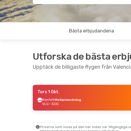
Bästa erbjudandena
Utforska de bästa erb
Upptäck de billigaste flygen från Valenc
Tors 1 Okt.
Tors 10 Sep.
- Mån 14 Sep.
Renfe
1 Mellanlandning
VLC
- SCQ
Iberia
1 Mellanlandning
VLC
- SCQ
Renfe
1 Mellanlandning
SCQ
- VLC
Priserna som visas på den här sidan var tillgängliga 