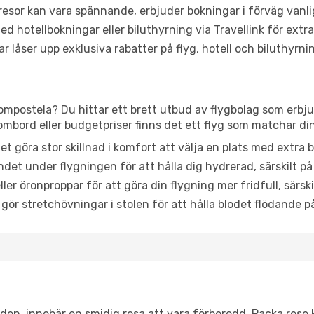
or kan vara spännande, erbjuder bokningar i förväg vanligtv
d hotellbokningar eller biluthyrning via Travellink för extra
låser upp exklusiva rabatter på flyg, hotell och biluthyrnin
Compostela? Du hittar ett brett utbud av flygbolag som erbju
mbord eller budgetpriser finns det ett flyg som matchar di
et göra stor skillnad i komfort att välja en plats med extr
det under flygningen för att hålla dig hydrerad, särskilt på 
ler öronproppar för att göra din flygning mer fridfull, särski
 gör stretchövningar i stolen för att hålla blodet flödande p
itiden, innebär en smidig resa att vara förberedd. Packa rese 