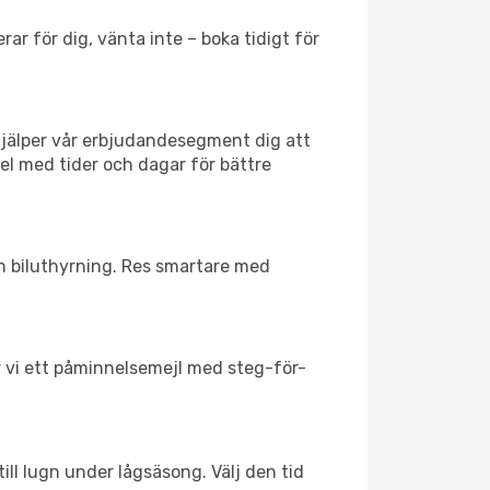
ar för dig, vänta inte – boka tidigt för
hjälper vår erbjudandesegment dig att
bel med tider och dagar för bättre
ch biluthyrning. Res smartare med
ar vi ett påminnelsemejl med steg-för-
ill lugn under lågsäsong. Välj den tid