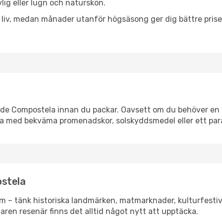
vlig eller lugn och naturskön.
h liv, medan månader utanför högsäsong ger dig bättre pris
de Compostela innan du packar. Oavsett om du behöver en lä
. Ta med bekväma promenadskor, solskyddsmedel eller ett par
ostela
m – tänk historiska landmärken, matmarknader, kulturfestiv
aren resenär finns det alltid något nytt att upptäcka.