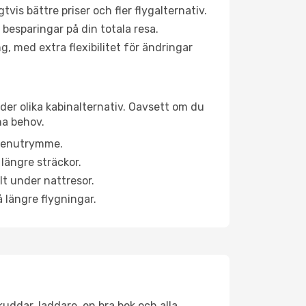
is bättre priser och fler flygalternativ.
 besparingar på din totala resa.
g, med extra flexibilitet för ändringar
der olika kabinalternativ. Oavsett om du
na behov.
a benutrymme.
längre sträckor.
lt under nattresor.
å längre flygningar.
kuddar, laddare, en bra bok och alla