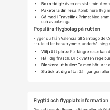
Boka tidigt:
Även om sista minuten-res
Paketera din resa:
Kombinera flyg me
Gå med i Travellink Prime:
Medlemmar 
och avbokningar.
Populära flygbolag på rutten
Flyger du från Valencia till Santiago de 
är ute efter benutrymme, underhållning o
Välj rätt plats:
För längre resor kan d
Håll dig fräsch:
Drick vatten regelbun
Blockera ut buller:
Ta med hörlurar el
Sträck ut dig ofta:
Gå i gången eller
Flygtid och flygplatsinformation
Oavsett om du flyger i affärer eller på fr