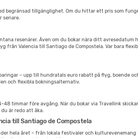
d begränsad tillgänglighet. Om du hittar ett pris som funger
r senare.
spontana resenärer. Även om du bokar nära ditt avresedatum 
yg från Valencia till Santiago de Compostela. Var bara flexi
ringar – upp till hundratals euro rabatt på flyg, boende o
en och flexibla bokningsalternativ.
24–48 timmar före avgång. När du bokar via Travellink skick
 du är redo att åka.
ncia till Santiago de Compostela
der hela året – från lokala festivaler och kulturevenemang t