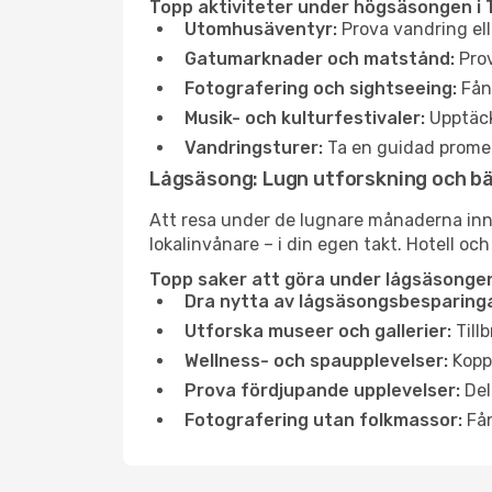
Topp aktiviteter under högsäsongen i 
Utomhusäventyr:
Prova vandring ell
Gatumarknader och matstånd:
Prov
Fotografering och sightseeing:
Fång
Musik- och kulturfestivaler:
Upptäck
Vandringsturer:
Ta en guidad promen
Lågsäsong: Lugn utforskning och b
Att resa under de lugnare månaderna inneb
lokalinvånare – i din egen takt. Hotell och
Topp saker att göra under lågsäsongen 
Dra nytta av lågsäsongsbesparinga
Utforska museer och gallerier:
Tillb
Wellness- och spaupplevelser:
Koppl
Prova fördjupande upplevelser:
Del
Fotografering utan folkmassor:
Fån