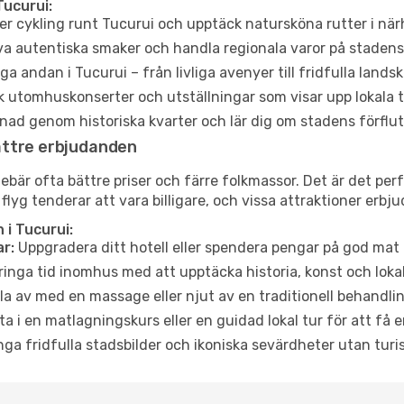
Tucurui:
er cykling runt Tucurui och upptäck natursköna rutter i när
a autentiska smaker och handla regionala varor på stade
a andan i Tucurui – från livliga avenyer till fridfulla landsk
 utomhuskonserter och utställningar som visar upp lokala t
ad genom historiska kvarter och lär dig om stadens förflut
ättre erbjudanden
är ofta bättre priser och färre folkmassor. Det är det perfe
 flyg tenderar att vara billigare, och vissa attraktioner erbj
i Tucurui:
r:
Uppgradera ditt hotell eller spendera pengar på god mat m
ringa tid inomhus med att upptäcka historia, konst och lokal
a av med en massage eller njut av en traditionell behandlin
ta i en matlagningskurs eller en guidad lokal tur för att få
ga fridfulla stadsbilder och ikoniska sevärdheter utan turistt