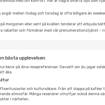
promissa med din komfort. Här är några smarta tips som hjälper
 avgår mellan tisdag och torsdag är ofta billigare än weeke
 på morgonen eller sent på kvällen tenderar att erbjuda bätt
a rabatter och förmåner med vår prenumerationstjänst – risk
 den bästa upplevelsen
ucurui beror på dina resepreferenser. Oavsett om du jagar sol
att åka.
ultur
tsentusiaster och kultursökare. Från att slappa på kaféer till
erande atmosfär. Många resenärer utnyttjar också denna säs
ykter i närheten.