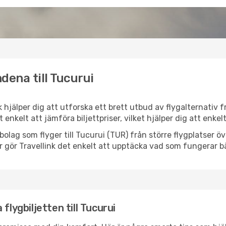
dena till Tucurui
nk hjälper dig att utforska ett brett utbud av flygalternativ
et enkelt att jämföra biljettpriser, vilket hjälper dig att enke
ygbolag som flyger till Tucurui (TUR) från större flygplatser 
r gör Travellink det enkelt att upptäcka vad som fungerar bä
flygbiljetten till Tucurui