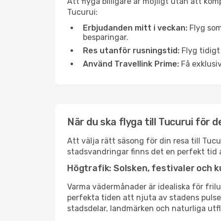
Att flyga billigare är möjligt utan att kom
Tucurui:
Erbjudanden mitt i veckan:
Flyg som
besparingar.
Res utanför rusningstid:
Flyg tidigt
Använd Travellink Prime:
Få exklusiv
När du ska flyga till Tucurui för
Att välja rätt säsong för din resa till T
stadsvandringar finns det en perfekt tid 
Högtrafik: Solsken, festivaler och k
Varma vädermånader är idealiska för friluf
perfekta tiden att njuta av stadens puls
stadsdelar, landmärken och naturliga utfl