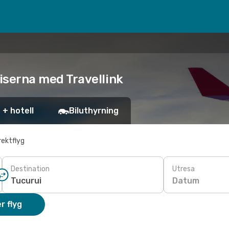
priserna med Travellink
 + hotell
Biluthyrning
rektflyg
Destination
Utresa
Datum
r flyg