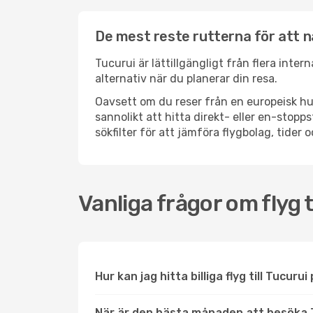
De mest reste rutterna för att n
Tucurui är lättillgängligt från flera inter
alternativ när du planerar din resa.
Oavsett om du reser från en europeisk hu
sannolikt att hitta direkt- eller en-sto
sökfilter för att jämföra flygbolag, tider 
Vanliga frågor om flyg t
Hur kan jag hitta billiga flyg till Tucurui
När är den bästa månaden att besöka 