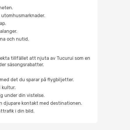
heten.
ns utomhusmarknader.
ap.
alanger.
na och nutid.
kta tillfället att njuta av Tucurui som en
uder säsongsrabatter.
ed det du sparar på flygbiljetter.
 kultur.
g under din vistelse.
 en djupare kontakt med destinationen.
rafik i din bild.