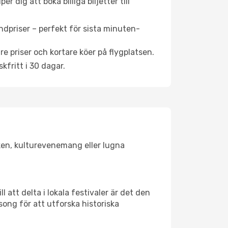
 dig att boka billiga biljetter till
ndpriser – perfekt för sista minuten-
re priser och kortare köer på flygplatsen.
fritt i 30 dagar.
sken, kulturevenemang eller lugna
 att delta i lokala festivaler är det den
ong för att utforska historiska