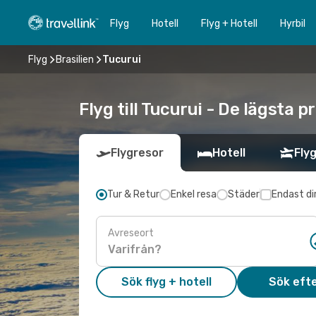
Flyg
Hotell
Flyg + Hotell
Hyrbil
Flyg
Brasilien
Tucurui
Flyg till Tucurui - De lägsta 
Flygresor
Hotell
Flyg
Tur & Retur
Enkel resa
Städer
Endast di
Avreseort
Sök flyg + hotell
Sök efte