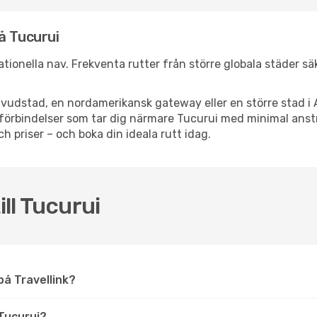
å Tucurui
nationella nav. Frekventa rutter från större globala städer s
vudstad, en nordamerikansk gateway eller en större stad i 
ppsförbindelser som tar dig närmare Tucurui med minimal ans
och priser – och boka din ideala rutt idag.
ill Tucurui
 på Travellink?
Tucurui?