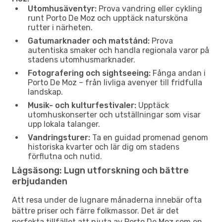
Utomhusäventyr:
Prova vandring eller cykling
runt Porto De Moz och upptäck natursköna
rutter i närheten.
Gatumarknader och matstånd:
Prova
autentiska smaker och handla regionala varor på
stadens utomhusmarknader.
Fotografering och sightseeing:
Fånga andan i
Porto De Moz – från livliga avenyer till fridfulla
landskap.
Musik- och kulturfestivaler:
Upptäck
utomhuskonserter och utställningar som visar
upp lokala talanger.
Vandringsturer:
Ta en guidad promenad genom
historiska kvarter och lär dig om stadens
förflutna och nutid.
Lågsäsong: Lugn utforskning och bättre
erbjudanden
Att resa under de lugnare månaderna innebär ofta
bättre priser och färre folkmassor. Det är det
perfekta tillfället att njuta av Porto De Moz som en