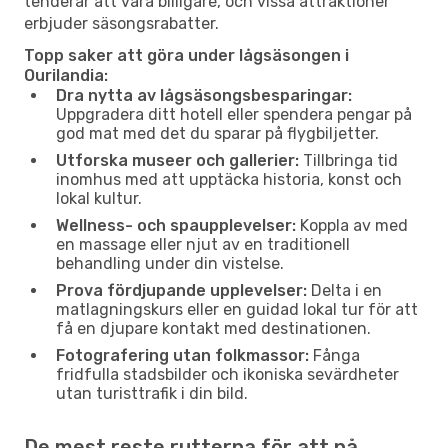
tenderar att vara billigare, och vissa attraktioner
erbjuder säsongsrabatter.
Topp saker att göra under lågsäsongen i
Ourilandia:
Dra nytta av lågsäsongsbesparingar:
Uppgradera ditt hotell eller spendera pengar på
god mat med det du sparar på flygbiljetter.
Utforska museer och gallerier:
Tillbringa tid
inomhus med att upptäcka historia, konst och
lokal kultur.
Wellness- och spaupplevelser:
Koppla av med
en massage eller njut av en traditionell
behandling under din vistelse.
Prova fördjupande upplevelser:
Delta i en
matlagningskurs eller en guidad lokal tur för att
få en djupare kontakt med destinationen.
Fotografering utan folkmassor:
Fånga
fridfulla stadsbilder och ikoniska sevärdheter
utan turisttrafik i din bild.
De mest reste rutterna för att nå