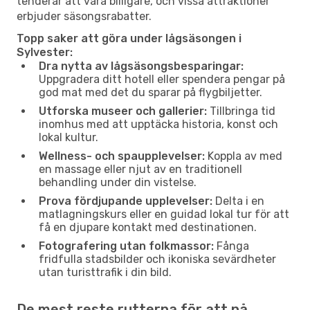
tenderar att vara billigare, och vissa attraktioner
erbjuder säsongsrabatter.
Topp saker att göra under lågsäsongen i
Sylvester:
Dra nytta av lågsäsongsbesparingar:
Uppgradera ditt hotell eller spendera pengar på
god mat med det du sparar på flygbiljetter.
Utforska museer och gallerier:
Tillbringa tid
inomhus med att upptäcka historia, konst och
lokal kultur.
Wellness- och spaupplevelser:
Koppla av med
en massage eller njut av en traditionell
behandling under din vistelse.
Prova fördjupande upplevelser:
Delta i en
matlagningskurs eller en guidad lokal tur för att
få en djupare kontakt med destinationen.
Fotografering utan folkmassor:
Fånga
fridfulla stadsbilder och ikoniska sevärdheter
utan turisttrafik i din bild.
De mest reste rutterna för att nå