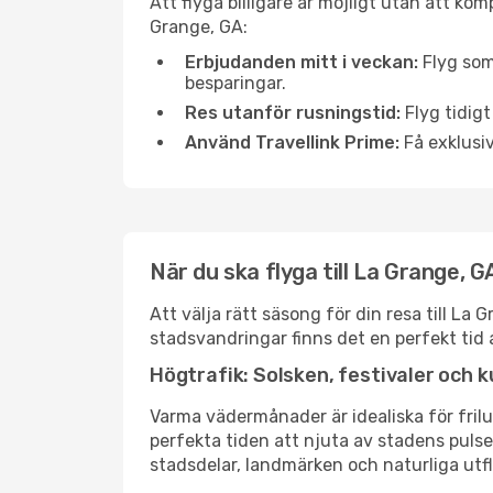
Att flyga billigare är möjligt utan att kom
Grange, GA:
Erbjudanden mitt i veckan:
Flyg som
besparingar.
Res utanför rusningstid:
Flyg tidigt
Använd Travellink Prime:
Få exklusiv
När du ska flyga till La Grange, 
Att välja rätt säsong för din resa till L
stadsvandringar finns det en perfekt tid 
Högtrafik: Solsken, festivaler och k
Varma vädermånader är idealiska för friluf
perfekta tiden att njuta av stadens puls
stadsdelar, landmärken och naturliga utfl