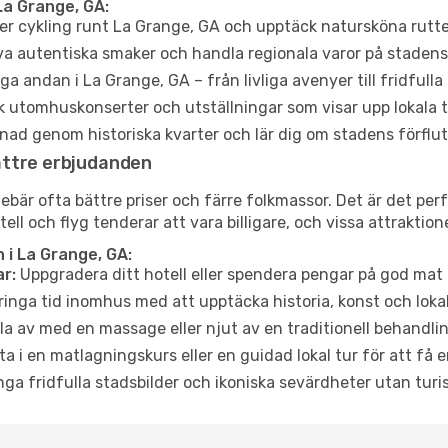
La Grange, GA:
er cykling runt La Grange, GA och upptäck natursköna rutte
a autentiska smaker och handla regionala varor på stade
a andan i La Grange, GA – från livliga avenyer till fridfulla
 utomhuskonserter och utställningar som visar upp lokala t
ad genom historiska kvarter och lär dig om stadens förflut
ättre erbjudanden
är ofta bättre priser och färre folkmassor. Det är det perfe
tell och flyg tenderar att vara billigare, och vissa attraktio
 i La Grange, GA:
r:
Uppgradera ditt hotell eller spendera pengar på god mat m
ringa tid inomhus med att upptäcka historia, konst och lokal
a av med en massage eller njut av en traditionell behandlin
ta i en matlagningskurs eller en guidad lokal tur för att få
ga fridfulla stadsbilder och ikoniska sevärdheter utan turistt