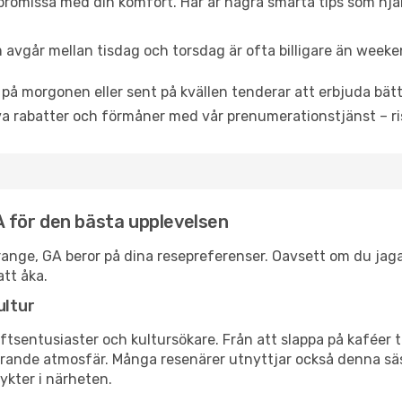
promissa med din komfort. Här är några smarta tips som hjälper
 avgår mellan tisdag och torsdag är ofta billigare än weeke
 på morgonen eller sent på kvällen tenderar att erbjuda bätt
a rabatter och förmåner med vår prenumerationstjänst – risk
GA för den bästa upplevelsen
a Grange, GA beror på dina resepreferenser. Oavsett om du ja
att åka.
ultur
tsentusiaster och kultursökare. Från att slappa på kaféer till
erande atmosfär. Många resenärer utnyttjar också denna säs
ykter i närheten.