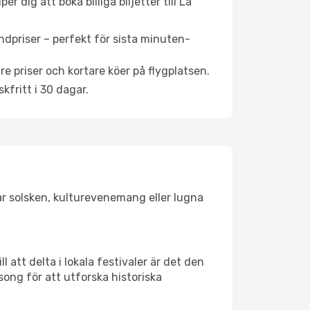
 dig att boka billiga biljetter till La
ndpriser – perfekt för sista minuten-
re priser och kortare köer på flygplatsen.
fritt i 30 dagar.
gar solsken, kulturevenemang eller lugna
 att delta i lokala festivaler är det den
ong för att utforska historiska