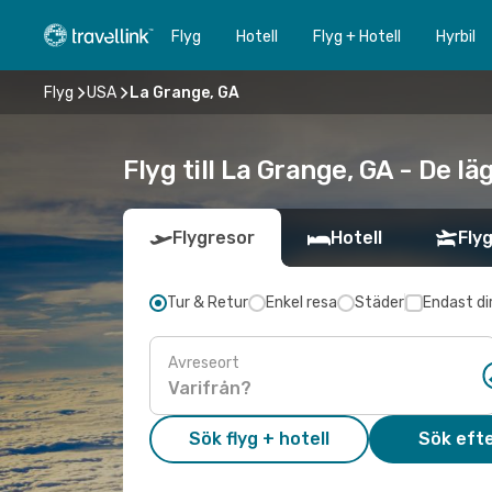
Flyg
Hotell
Flyg + Hotell
Hyrbil
Flyg
USA
La Grange, GA
Flyg till La Grange, GA - De l
Flygresor
Hotell
Flyg
Tur & Retur
Enkel resa
Städer
Endast di
Avreseort
Sök flyg + hotell
Sök efte