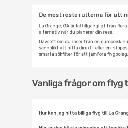
De mest reste rutterna för att n
La Grange, GA är lättillgängligt från fler
alternativ när du planerar din resa.
Oavsett om du reser från en europeisk hu
sannolikt att hitta direkt- eller en-sto
smarta sökfilter för att jämföra flygbolag,
Vanliga frågor om flyg t
Hur kan jag hitta billiga flyg till La Gra
När är den bästa månaden att besöka 