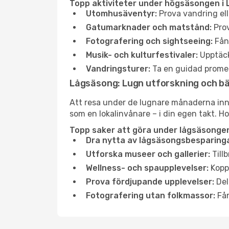
Topp aktiviteter under högsäsongen i 
Utomhusäventyr:
Prova vandring ell
Gatumarknader och matstånd:
Prov
Fotografering och sightseeing:
Fång
Musik- och kulturfestivaler:
Upptäck
Vandringsturer:
Ta en guidad promen
Lågsäsong: Lugn utforskning och b
Att resa under de lugnare månaderna inneb
som en lokalinvånare – i din egen takt. Ho
Topp saker att göra under lågsäsongen
Dra nytta av lågsäsongsbesparinga
Utforska museer och gallerier:
Tillb
Wellness- och spaupplevelser:
Koppl
Prova fördjupande upplevelser:
Del
Fotografering utan folkmassor:
Fån