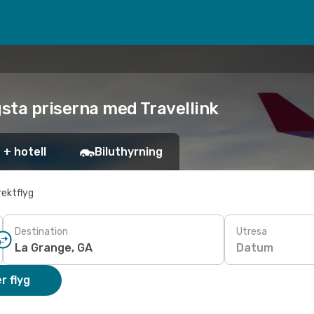
ägsta priserna med Travellink
 + hotell
Biluthyrning
rektflyg
Destination
Utresa
Datum
r flyg