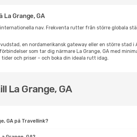
å La Grange, GA
a internationella nav. Frekventa rutter från större globala st
vudstad, en nordamerikansk gateway eller en större stad i 
ppsförbindelser som tar dig närmare La Grange, GA med minim
 tider och priser – och boka din ideala rutt idag.
ill La Grange, GA
nge, GA på Travellink?
La Grange, GA?