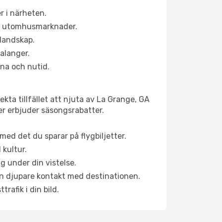
r i närheten.
ns utomhusmarknader.
 landskap.
alanger.
na och nutid.
kta tillfället att njuta av La Grange, GA
ner erbjuder säsongsrabatter.
ed det du sparar på flygbiljetter.
 kultur.
g under din vistelse.
 en djupare kontakt med destinationen.
rafik i din bild.