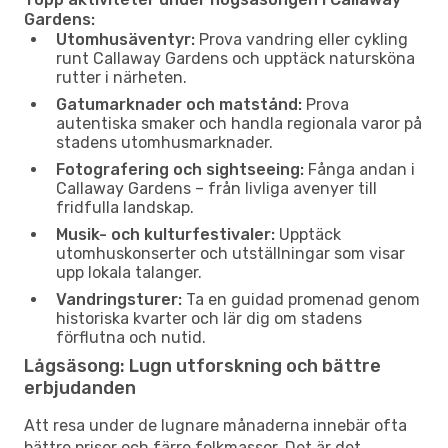
Gardens:
Utomhusäventyr:
Prova vandring eller cykling
runt Callaway Gardens och upptäck natursköna
rutter i närheten.
Gatumarknader och matstånd:
Prova
autentiska smaker och handla regionala varor på
stadens utomhusmarknader.
Fotografering och sightseeing:
Fånga andan i
Callaway Gardens – från livliga avenyer till
fridfulla landskap.
Musik- och kulturfestivaler:
Upptäck
utomhuskonserter och utställningar som visar
upp lokala talanger.
Vandringsturer:
Ta en guidad promenad genom
historiska kvarter och lär dig om stadens
förflutna och nutid.
Lågsäsong: Lugn utforskning och bättre
erbjudanden
Att resa under de lugnare månaderna innebär ofta
bättre priser och färre folkmassor. Det är det