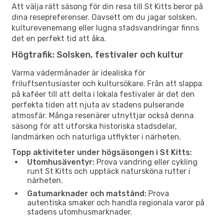
Att välja rätt säsong för din resa till St Kitts beror på
dina resepreferenser. Oavsett om du jagar solsken,
kulturevenemang eller lugna stadsvandringar finns
det en perfekt tid att åka.
Högtrafik: Solsken, festivaler och kultur
Varma vädermånader är idealiska för
friluftsentusiaster och kultursökare. Från att slappa
på kaféer till att delta i lokala festivaler är det den
perfekta tiden att njuta av stadens pulserande
atmosfär. Många resenärer utnyttjar också denna
säsong för att utforska historiska stadsdelar,
landmärken och naturliga utflykter i närheten.
Topp aktiviteter under högsäsongen i St Kitts:
Utomhusäventyr:
Prova vandring eller cykling
runt St Kitts och upptäck natursköna rutter i
närheten.
Gatumarknader och matstånd:
Prova
autentiska smaker och handla regionala varor på
stadens utomhusmarknader.