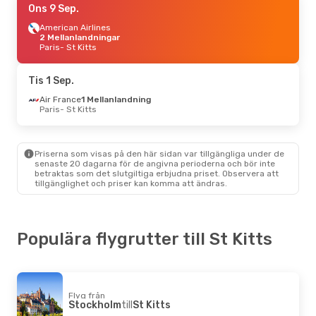
Ons 9 Sep.
American Airlines
2 Mellanlandningar
Paris
- St Kitts
Tis 1 Sep.
Air France
1 Mellanlandning
Paris
- St Kitts
Priserna som visas på den här sidan var tillgängliga under de
senaste 20 dagarna för de angivna perioderna och bör inte
betraktas som det slutgiltiga erbjudna priset. Observera att
tillgänglighet och priser kan komma att ändras.
Populära flygrutter till St Kitts
Flyg från
Stockholm
till
St Kitts