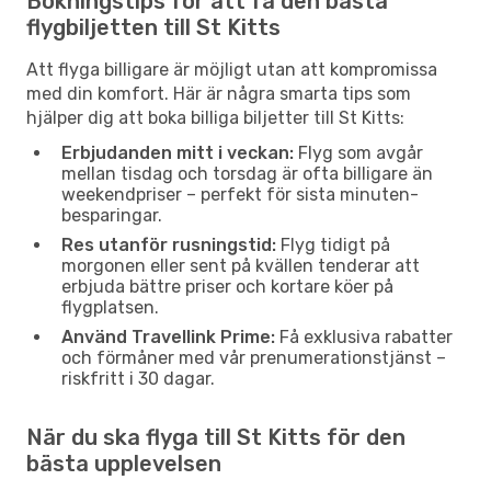
Bokningstips för att få den bästa
flygbiljetten till St Kitts
Att flyga billigare är möjligt utan att kompromissa
med din komfort. Här är några smarta tips som
hjälper dig att boka billiga biljetter till St Kitts:
Erbjudanden mitt i veckan:
Flyg som avgår
mellan tisdag och torsdag är ofta billigare än
weekendpriser – perfekt för sista minuten-
besparingar.
Res utanför rusningstid:
Flyg tidigt på
morgonen eller sent på kvällen tenderar att
erbjuda bättre priser och kortare köer på
flygplatsen.
Använd Travellink Prime:
Få exklusiva rabatter
och förmåner med vår prenumerationstjänst –
riskfritt i 30 dagar.
När du ska flyga till St Kitts för den
bästa upplevelsen