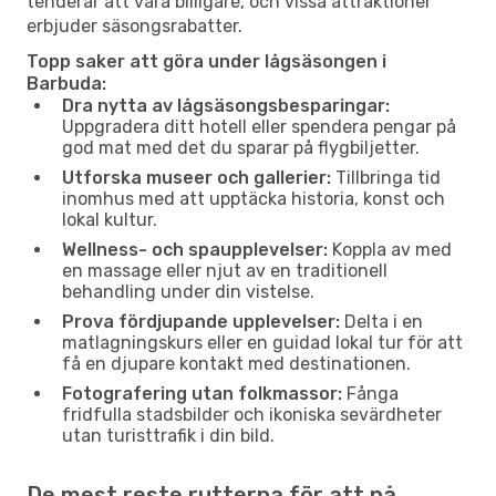
tenderar att vara billigare, och vissa attraktioner
erbjuder säsongsrabatter.
Topp saker att göra under lågsäsongen i
Barbuda:
Dra nytta av lågsäsongsbesparingar:
Uppgradera ditt hotell eller spendera pengar på
god mat med det du sparar på flygbiljetter.
Utforska museer och gallerier:
Tillbringa tid
inomhus med att upptäcka historia, konst och
lokal kultur.
Wellness- och spaupplevelser:
Koppla av med
en massage eller njut av en traditionell
behandling under din vistelse.
Prova fördjupande upplevelser:
Delta i en
matlagningskurs eller en guidad lokal tur för att
få en djupare kontakt med destinationen.
Fotografering utan folkmassor:
Fånga
fridfulla stadsbilder och ikoniska sevärdheter
utan turisttrafik i din bild.
De mest reste rutterna för att nå