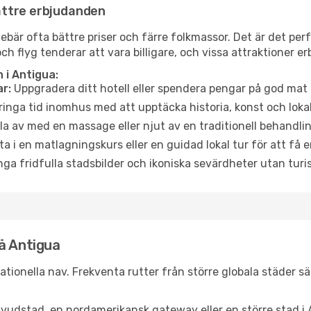
ättre erbjudanden
är ofta bättre priser och färre folkmassor. Det är det perfe
och flyg tenderar att vara billigare, och vissa attraktioner 
 i Antigua:
r:
Uppgradera ditt hotell eller spendera pengar på god mat m
ringa tid inomhus med att upptäcka historia, konst och lokal
a av med en massage eller njut av en traditionell behandlin
ta i en matlagningskurs eller en guidad lokal tur för att få
ga fridfulla stadsbilder och ikoniska sevärdheter utan turistt
å Antigua
rnationella nav. Frekventa rutter från större globala städer s
vudstad, en nordamerikansk gateway eller en större stad i 