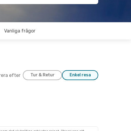
Vanliga frågor
trera efter
Tur & Retur
Enkel resa
1 Okt.
a
g