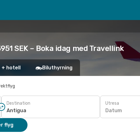
 3951 SEK – Boka idag med Travellink
 + hotell
Biluthyrning
rektflyg
Destination
Utresa
Datum
r flyg