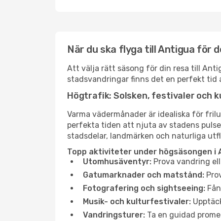
När du ska flyga till Antigua för
Att välja rätt säsong för din resa till A
stadsvandringar finns det en perfekt tid 
Högtrafik: Solsken, festivaler och k
Varma vädermånader är idealiska för friluf
perfekta tiden att njuta av stadens puls
stadsdelar, landmärken och naturliga utfl
Topp aktiviteter under högsäsongen i 
Utomhusäventyr:
Prova vandring ell
Gatumarknader och matstånd:
Prov
Fotografering och sightseeing:
Fång
Musik- och kulturfestivaler:
Upptäck
Vandringsturer:
Ta en guidad promen