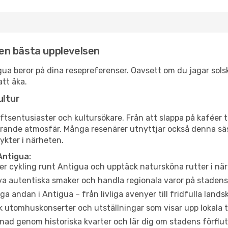
 den bästa upplevelsen
ntigua beror på dina resepreferenser. Oavsett om du jagar so
att åka.
ultur
tsentusiaster och kultursökare. Från att slappa på kaféer till
erande atmosfär. Många resenärer utnyttjar också denna säs
ykter i närheten.
Antigua:
er cykling runt Antigua och upptäck natursköna rutter i nä
a autentiska smaker och handla regionala varor på stade
a andan i Antigua – från livliga avenyer till fridfulla lands
 utomhuskonserter och utställningar som visar upp lokala t
ad genom historiska kvarter och lär dig om stadens förflut