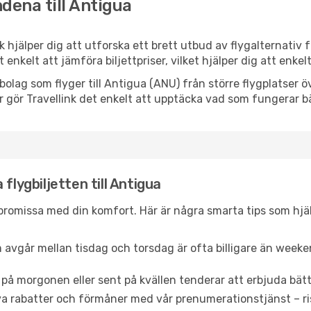
dena till Antigua
nk hjälper dig att utforska ett brett utbud av flygalternativ
et enkelt att jämföra biljettpriser, vilket hjälper dig att enke
lygbolag som flyger till Antigua (ANU) från större flygplatser
r gör Travellink det enkelt att upptäcka vad som fungerar bä
flygbiljetten till Antigua
promissa med din komfort. Här är några smarta tips som hjälper
 avgår mellan tisdag och torsdag är ofta billigare än weeke
 på morgonen eller sent på kvällen tenderar att erbjuda bätt
a rabatter och förmåner med vår prenumerationstjänst – risk