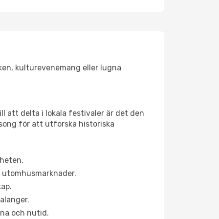
lsken, kulturevenemang eller lugna
 att delta i lokala festivaler är det den
ong för att utforska historiska
rheten.
ns utomhusmarknader.
kap.
alanger.
na och nutid.