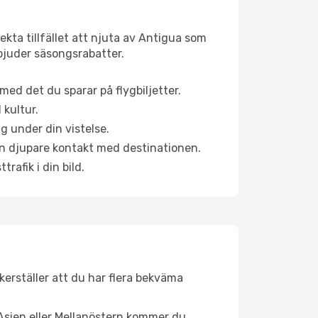
kta tillfället att njuta av Antigua som
erbjuder säsongsrabatter.
ed det du sparar på flygbiljetter.
 kultur.
g under din vistelse.
 en djupare kontakt med destinationen.
rafik i din bild.
äkerställer att du har flera bekväma
Asien eller Mellanöstern kommer du