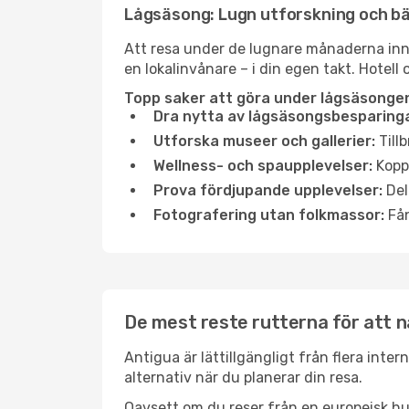
Lågsäsong: Lugn utforskning och b
Att resa under de lugnare månaderna inneb
en lokalinvånare – i din egen takt. Hotell 
Topp saker att göra under lågsäsongen
Dra nytta av lågsäsongsbesparinga
Utforska museer och gallerier:
Tillb
Wellness- och spaupplevelser:
Koppl
Prova fördjupande upplevelser:
Del
Fotografering utan folkmassor:
Fån
De mest reste rutterna för att n
Antigua är lättillgängligt från flera inte
alternativ när du planerar din resa.
Oavsett om du reser från en europeisk hu