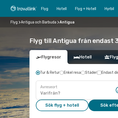
Flyg
Hotell
Flyg + Hotell
Hyrbil
Flyg
Antigua och Barbuda
Antigua
Flyg till Antigua från endast
Flygresor
Hotell
Flyg
Tur & Retur
Enkel resa
Städer
Endast di
Avreseort
Sök flyg + hotell
Sök efte