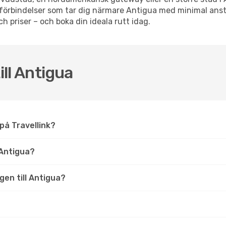
ppsförbindelser som tar dig närmare Antigua med minimal an
och priser – och boka din ideala rutt idag.
ill Antigua
a på Travellink?
Antigua?
ygen till Antigua?