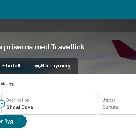
ta priserna med Travellink
 + hotell
Biluthyrning
rektflyg
Destination
Utresa
Datum
r flyg