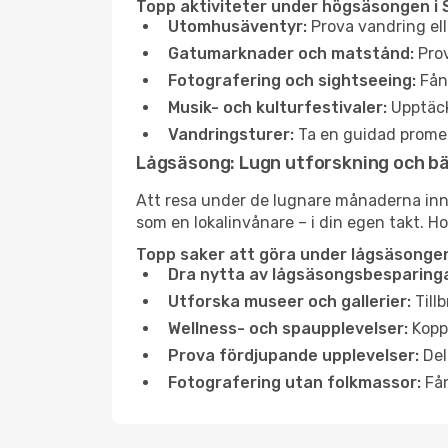
Topp aktiviteter under högsäsongen i 
Utomhusäventyr:
Prova vandring ell
Gatumarknader och matstånd:
Prov
Fotografering och sightseeing:
Fång
Musik- och kulturfestivaler:
Upptäck
Vandringsturer:
Ta en guidad promen
Lågsäsong: Lugn utforskning och b
Att resa under de lugnare månaderna inneb
som en lokalinvånare – i din egen takt. Ho
Topp saker att göra under lågsäsongen
Dra nytta av lågsäsongsbesparinga
Utforska museer och gallerier:
Tillb
Wellness- och spaupplevelser:
Koppl
Prova fördjupande upplevelser:
Del
Fotografering utan folkmassor:
Fån