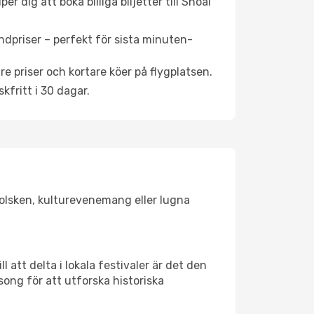
 dig att boka billiga biljetter till Shoal
ndpriser – perfekt för sista minuten-
re priser och kortare köer på flygplatsen.
fritt i 30 dagar.
 solsken, kulturevenemang eller lugna
 att delta i lokala festivaler är det den
ong för att utforska historiska