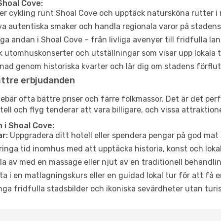
Shoal Cove:
er cykling runt Shoal Cove och upptäck natursköna rutter i
a autentiska smaker och handla regionala varor på stade
a andan i Shoal Cove – från livliga avenyer till fridfulla la
 utomhuskonserter och utställningar som visar upp lokala t
ad genom historiska kvarter och lär dig om stadens förflut
ättre erbjudanden
är ofta bättre priser och färre folkmassor. Det är det perfe
tell och flyg tenderar att vara billigare, och vissa attraktio
 i Shoal Cove:
r:
Uppgradera ditt hotell eller spendera pengar på god mat m
ringa tid inomhus med att upptäcka historia, konst och lokal
a av med en massage eller njut av en traditionell behandlin
ta i en matlagningskurs eller en guidad lokal tur för att få
ga fridfulla stadsbilder och ikoniska sevärdheter utan turistt