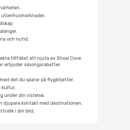
 närheten.
ns utomhusmarknader.
ndskap.
alanger.
na och nutid.
kta tillfället att njuta av Shoal Cove
ner erbjuder säsongsrabatter.
ed det du sparar på flygbiljetter.
 kultur.
g under din vistelse.
 en djupare kontakt med destinationen.
rafik i din bild.