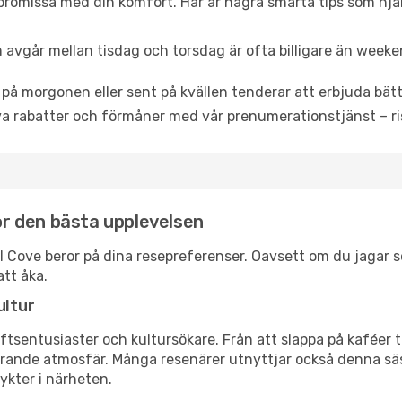
promissa med din komfort. Här är några smarta tips som hjälper
 avgår mellan tisdag och torsdag är ofta billigare än weeke
 på morgonen eller sent på kvällen tenderar att erbjuda bätt
a rabatter och förmåner med vår prenumerationstjänst – risk
för den bästa upplevelsen
hoal Cove beror på dina resepreferenser. Oavsett om du jagar
att åka.
ultur
tsentusiaster och kultursökare. Från att slappa på kaféer till
erande atmosfär. Många resenärer utnyttjar också denna säs
ykter i närheten.