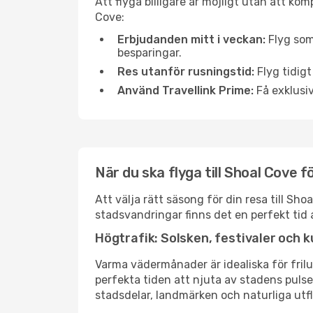
Att flyga billigare är möjligt utan att kom
Cove:
Erbjudanden mitt i veckan:
Flyg som
besparingar.
Res utanför rusningstid:
Flyg tidigt
Använd Travellink Prime:
Få exklusiv
När du ska flyga till Shoal Cove 
Att välja rätt säsong för din resa till S
stadsvandringar finns det en perfekt tid 
Högtrafik: Solsken, festivaler och k
Varma vädermånader är idealiska för friluf
perfekta tiden att njuta av stadens puls
stadsdelar, landmärken och naturliga utfl