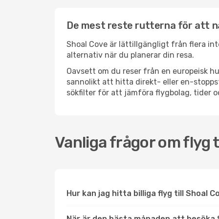
De mest reste rutterna för att 
Shoal Cove är lättillgängligt från flera i
alternativ när du planerar din resa.
Oavsett om du reser från en europeisk hu
sannolikt att hitta direkt- eller en-sto
sökfilter för att jämföra flygbolag, tider 
Vanliga frågor om flyg t
Hur kan jag hitta billiga flyg till Shoal 
När är den bästa månaden att besöka 