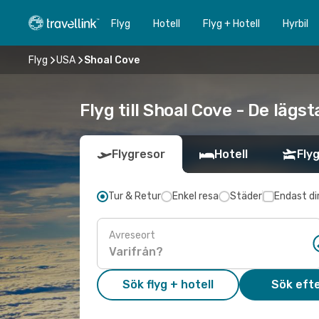
Flyg
Hotell
Flyg + Hotell
Hyrbil
Flyg
USA
Shoal Cove
Flyg till Shoal Cove - De lägs
Flygresor
Hotell
Flyg
Tur & Retur
Enkel resa
Städer
Endast di
Avreseort
Sök flyg + hotell
Sök efte