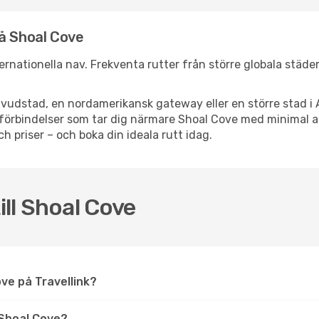
nå Shoal Cove
nternationella nav. Frekventa rutter från större globala städe
vudstad, en nordamerikansk gateway eller en större stad i 
ppsförbindelser som tar dig närmare Shoal Cove med minimal
och priser – och boka din ideala rutt idag.
ill Shoal Cove
Cove på Travellink?
Shoal Cove?