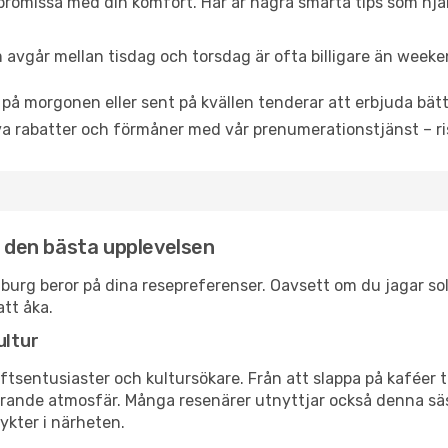
promissa med din komfort. Här är några smarta tips som hjälper
 avgår mellan tisdag och torsdag är ofta billigare än weeke
 på morgonen eller sent på kvällen tenderar att erbjuda bätt
a rabatter och förmåner med vår prenumerationstjänst – risk
r den bästa upplevelsen
ydaburg beror på dina resepreferenser. Oavsett om du jagar s
att åka.
ultur
tsentusiaster och kultursökare. Från att slappa på kaféer till
erande atmosfär. Många resenärer utnyttjar också denna säs
ykter i närheten.