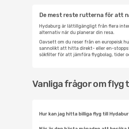
De mest reste rutterna för att 
Hydaburg är lättillgängligt från flera int
alternativ när du planerar din resa.
Oavsett om du reser från en europeisk hu
sannolikt att hitta direkt- eller en-sto
sökfilter för att jämföra flygbolag, tider 
Vanliga frågor om flyg 
Hur kan jag hitta billiga flyg till Hydabu
När är den bästa månaden att besöka