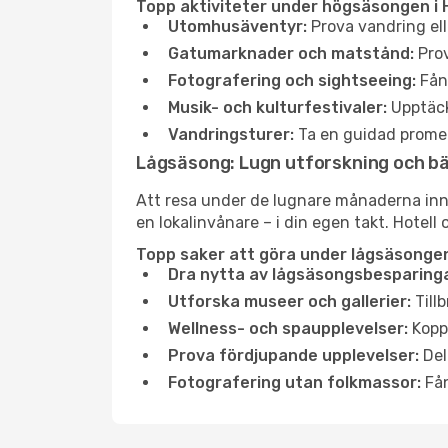
Topp aktiviteter under högsäsongen i 
Utomhusäventyr:
Prova vandring ell
Gatumarknader och matstånd:
Prov
Fotografering och sightseeing:
Fång
Musik- och kulturfestivaler:
Upptäck
Vandringsturer:
Ta en guidad promen
Lågsäsong: Lugn utforskning och b
Att resa under de lugnare månaderna inneb
en lokalinvånare – i din egen takt. Hotell 
Topp saker att göra under lågsäsongen
Dra nytta av lågsäsongsbesparinga
Utforska museer och gallerier:
Tillb
Wellness- och spaupplevelser:
Koppl
Prova fördjupande upplevelser:
Del
Fotografering utan folkmassor:
Fån