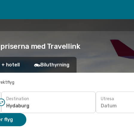
 priserna med Travellink
 + hotell
Biluthyrning
rektflyg
Destination
Utresa
Datum
r flyg