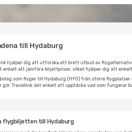
ndena till Hydaburg
ink hjälper dig att utforska ett brett utbud av flygalternat
et enkelt att jämföra biljettpriser, vilket hjälper dig att enke
lygbolag som flyger till Hydaburg (HYG) från större flygplatse
r gör Travellink det enkelt att upptäcka vad som fungerar bä
 flygbiljetten till Hydaburg