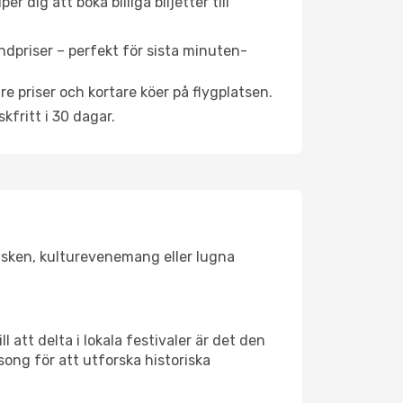
 dig att boka billiga biljetter till
ndpriser – perfekt för sista minuten-
re priser och kortare köer på flygplatsen.
fritt i 30 dagar.
olsken, kulturevenemang eller lugna
 att delta i lokala festivaler är det den
ong för att utforska historiska