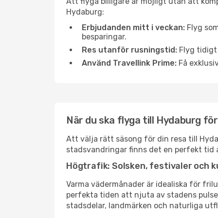
Att flyga billigare är möjligt utan att kom
Hydaburg:
Erbjudanden mitt i veckan:
Flyg som
besparingar.
Res utanför rusningstid:
Flyg tidigt
Använd Travellink Prime:
Få exklusiv
När du ska flyga till Hydaburg fö
Att välja rätt säsong för din resa till H
stadsvandringar finns det en perfekt tid 
Högtrafik: Solsken, festivaler och k
Varma vädermånader är idealiska för friluf
perfekta tiden att njuta av stadens puls
stadsdelar, landmärken och naturliga utfl