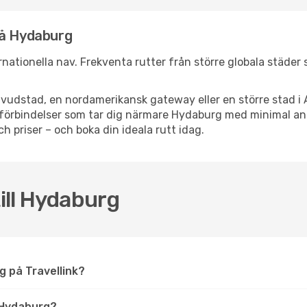
nå Hydaburg
ernationella nav. Frekventa rutter från större globala städer
vudstad, en nordamerikansk gateway eller en större stad i 
ppsförbindelser som tar dig närmare Hydaburg med minimal a
och priser – och boka din ideala rutt idag.
till Hydaburg
rg på Travellink?
 Hydaburg?