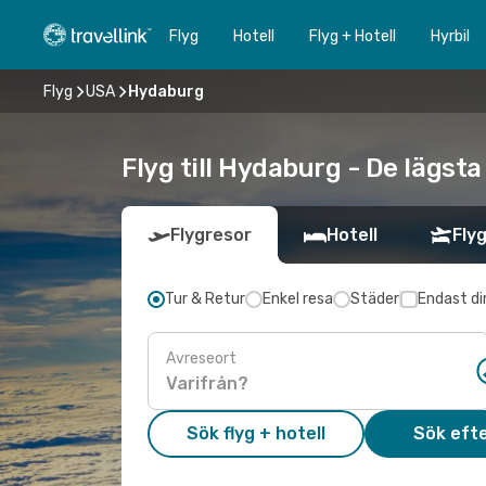
Flyg
Hotell
Flyg + Hotell
Hyrbil
Flyg
USA
Hydaburg
Flyg till Hydaburg - De lägsta
Flygresor
Hotell
Flyg
Tur & Retur
Enkel resa
Städer
Endast di
Avreseort
Sök flyg + hotell
Sök efte