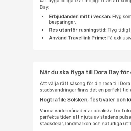
Att flyga billigare är möjligt utan att kom
Bay:
Erbjudanden mitt i veckan:
Flyg som
besparingar.
Res utanför rusningstid:
Flyg tidigt
Använd Travellink Prime:
Få exklusiv
När du ska flyga till Dora Bay fö
Att välja rätt säsong för din resa till D
stadsvandringar finns det en perfekt tid 
Högtrafik: Solsken, festivaler och k
Varma vädermånader är idealiska för friluf
perfekta tiden att njuta av stadens puls
stadsdelar, landmärken och naturliga utfl