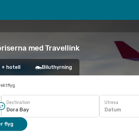
 priserna med Travellink
 + hotell
Biluthyrning
rektflyg
Destination
Utresa
Datum
r flyg