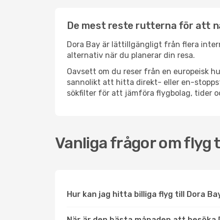
De mest reste rutterna för att 
Dora Bay är lättillgängligt från flera int
alternativ när du planerar din resa.
Oavsett om du reser från en europeisk hu
sannolikt att hitta direkt- eller en-sto
sökfilter för att jämföra flygbolag, tider 
Vanliga frågor om flyg t
Hur kan jag hitta billiga flyg till Dora B
När är den bästa månaden att besöka 