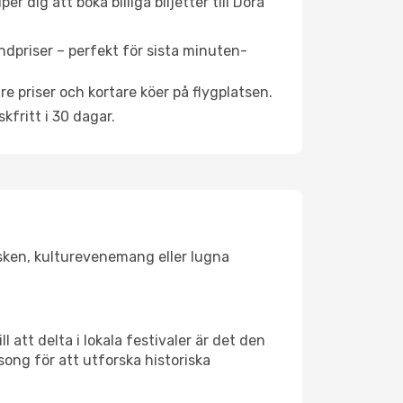
 dig att boka billiga biljetter till Dora
ndpriser – perfekt för sista minuten-
re priser och kortare köer på flygplatsen.
fritt i 30 dagar.
olsken, kulturevenemang eller lugna
 att delta i lokala festivaler är det den
ong för att utforska historiska