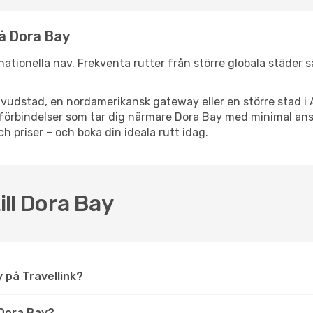
nå Dora Bay
ernationella nav. Frekventa rutter från större globala städer 
vudstad, en nordamerikansk gateway eller en större stad i 
ppsförbindelser som tar dig närmare Dora Bay med minimal a
och priser – och boka din ideala rutt idag.
ill Dora Bay
ay på Travellink?
Dora Bay?