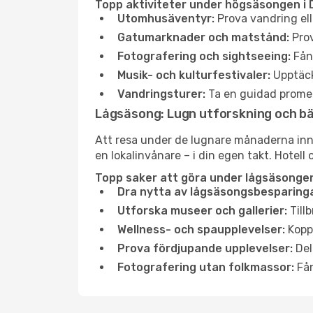
Topp aktiviteter under högsäsongen i 
Utomhusäventyr:
Prova vandring ell
Gatumarknader och matstånd:
Prov
Fotografering och sightseeing:
Fång
Musik- och kulturfestivaler:
Upptäck
Vandringsturer:
Ta en guidad promen
Lågsäsong: Lugn utforskning och b
Att resa under de lugnare månaderna inneb
en lokalinvånare – i din egen takt. Hotell 
Topp saker att göra under lågsäsongen
Dra nytta av lågsäsongsbesparinga
Utforska museer och gallerier:
Tillb
Wellness- och spaupplevelser:
Koppl
Prova fördjupande upplevelser:
Del
Fotografering utan folkmassor:
Fån