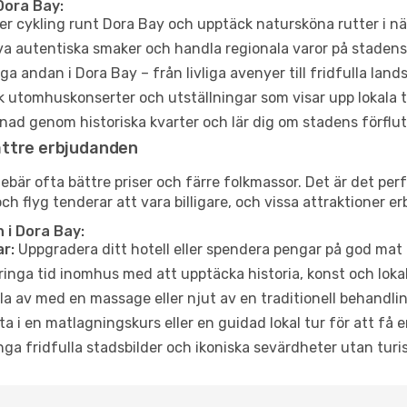
Dora Bay:
er cykling runt Dora Bay och upptäck natursköna rutter i n
a autentiska smaker och handla regionala varor på stade
a andan i Dora Bay – från livliga avenyer till fridfulla land
 utomhuskonserter och utställningar som visar upp lokala t
ad genom historiska kvarter och lär dig om stadens förflut
ättre erbjudanden
är ofta bättre priser och färre folkmassor. Det är det perfe
och flyg tenderar att vara billigare, och vissa attraktioner 
 i Dora Bay:
r:
Uppgradera ditt hotell eller spendera pengar på god mat m
ringa tid inomhus med att upptäcka historia, konst och lokal
a av med en massage eller njut av en traditionell behandlin
ta i en matlagningskurs eller en guidad lokal tur för att få
ga fridfulla stadsbilder och ikoniska sevärdheter utan turistt