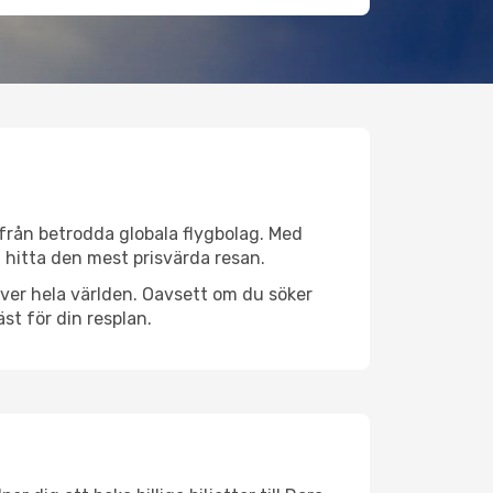
v från betrodda globala flygbolag. Med
lt hitta den mest prisvärda resan.
r över hela världen. Oavsett om du söker
st för din resplan.