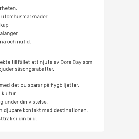
ärheten.
ns utomhusmarknader.
skap.
alanger.
na och nutid.
kta tillfället att njuta av Dora Bay som
erbjuder säsongsrabatter.
ed det du sparar på flygbiljetter.
 kultur.
g under din vistelse.
 en djupare kontakt med destinationen.
rafik i din bild.