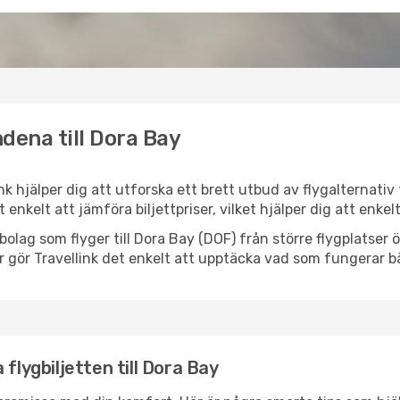
dena till Dora Bay
ink hjälper dig att utforska ett brett utbud av flygalternati
et enkelt att jämföra biljettpriser, vilket hjälper dig att enke
ygbolag som flyger till Dora Bay (DOF) från större flygplatse
r gör Travellink det enkelt att upptäcka vad som fungerar bä
flygbiljetten till Dora Bay