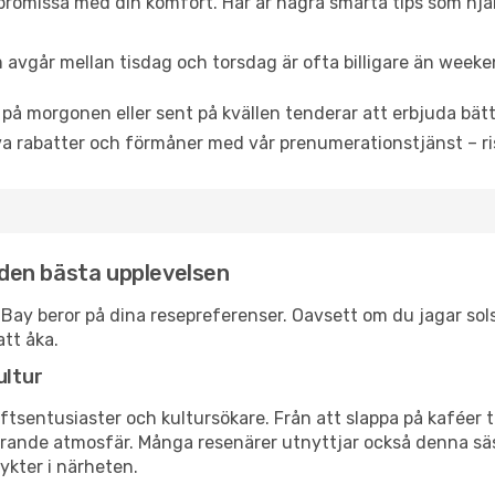
promissa med din komfort. Här är några smarta tips som hjälper
 avgår mellan tisdag och torsdag är ofta billigare än weeke
 på morgonen eller sent på kvällen tenderar att erbjuda bätt
a rabatter och förmåner med vår prenumerationstjänst – risk
r den bästa upplevelsen
ora Bay beror på dina resepreferenser. Oavsett om du jagar s
att åka.
ultur
tsentusiaster och kultursökare. Från att slappa på kaféer till
erande atmosfär. Många resenärer utnyttjar också denna säs
ykter i närheten.