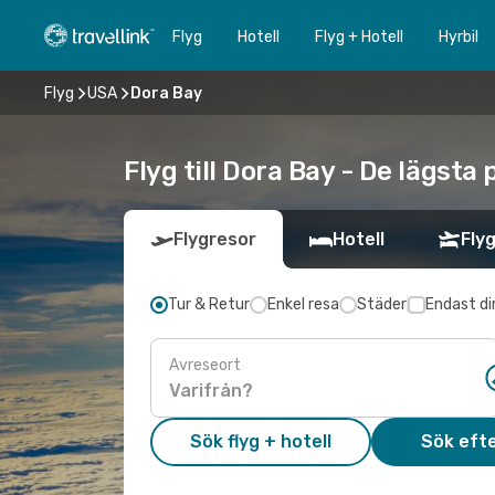
Flyg
Hotell
Flyg + Hotell
Hyrbil
Flyg
USA
Dora Bay
Flyg till Dora Bay - De lägsta
Flygresor
Hotell
Flyg
Tur & Retur
Enkel resa
Städer
Endast di
Avreseort
Sök flyg + hotell
Sök efte