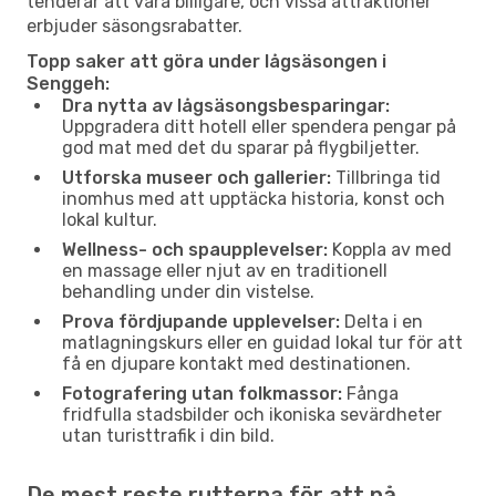
tenderar att vara billigare, och vissa attraktioner
erbjuder säsongsrabatter.
Topp saker att göra under lågsäsongen i
Senggeh:
Dra nytta av lågsäsongsbesparingar:
Uppgradera ditt hotell eller spendera pengar på
god mat med det du sparar på flygbiljetter.
Utforska museer och gallerier:
Tillbringa tid
inomhus med att upptäcka historia, konst och
lokal kultur.
Wellness- och spaupplevelser:
Koppla av med
en massage eller njut av en traditionell
behandling under din vistelse.
Prova fördjupande upplevelser:
Delta i en
matlagningskurs eller en guidad lokal tur för att
få en djupare kontakt med destinationen.
Fotografering utan folkmassor:
Fånga
fridfulla stadsbilder och ikoniska sevärdheter
utan turisttrafik i din bild.
De mest reste rutterna för att nå