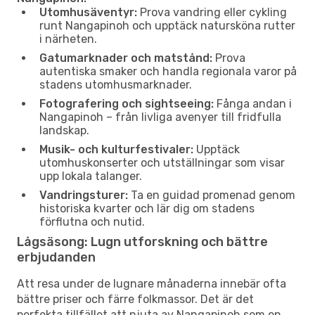
Utomhusäventyr:
Prova vandring eller cykling
runt Nangapinoh och upptäck natursköna rutter
i närheten.
Gatumarknader och matstånd:
Prova
autentiska smaker och handla regionala varor på
stadens utomhusmarknader.
Fotografering och sightseeing:
Fånga andan i
Nangapinoh – från livliga avenyer till fridfulla
landskap.
Musik- och kulturfestivaler:
Upptäck
utomhuskonserter och utställningar som visar
upp lokala talanger.
Vandringsturer:
Ta en guidad promenad genom
historiska kvarter och lär dig om stadens
förflutna och nutid.
Lågsäsong: Lugn utforskning och bättre
erbjudanden
Att resa under de lugnare månaderna innebär ofta
bättre priser och färre folkmassor. Det är det
perfekta tillfället att njuta av Nangapinoh som en