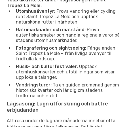
Tropez La Mole:
Utomhusäventyr:
Prova vandring eller cykling
runt Saint Tropez La Mole och upptäck
natursköna rutter i närheten.
Gatumarknader och matstånd:
Prova
autentiska smaker och handla regionala varor på
stadens utomhusmarknader.
Fotografering och sightseeing:
Fånga andan i
Saint Tropez La Mole – från livliga avenyer till
fridfulla landskap.
Musik- och kulturfestivaler:
Upptäck
utomhuskonserter och utställningar som visar
upp lokala talanger.
Vandringsturer:
Ta en guidad promenad genom
historiska kvarter och lär dig om stadens
förflutna och nutid.
Lågsäsong: Lugn utforskning och bättre
erbjudanden
Att resa under de lugnare månaderna innebär ofta
bättre priser och färre folkmassor. Det är det