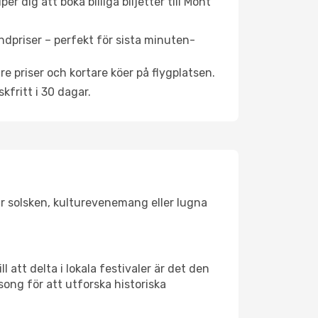
r dig att boka billiga biljetter till Mont
ndpriser – perfekt för sista minuten-
re priser och kortare köer på flygplatsen.
fritt i 30 dagar.
ar solsken, kulturevenemang eller lugna
 att delta i lokala festivaler är det den
ong för att utforska historiska