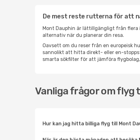
De mest reste rutterna för att 
Mont Dauphin är lättillgängligt från flera
alternativ när du planerar din resa.
Oavsett om du reser från en europeisk hu
sannolikt att hitta direkt- eller en-sto
smarta sökfilter för att jämföra flygbolag,
Vanliga frågor om flyg 
Hur kan jag hitta billiga flyg till Mont D
När är den bästa månaden att besöka