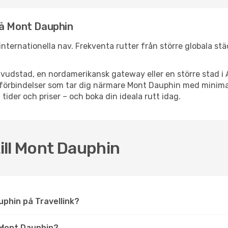
nå Mont Dauphin
 internationella nav. Frekventa rutter från större globala st
vudstad, en nordamerikansk gateway eller en större stad i 
ppsförbindelser som tar dig närmare Mont Dauphin med minim
 tider och priser – och boka din ideala rutt idag.
till Mont Dauphin
auphin på Travellink?
 Mont Dauphin?