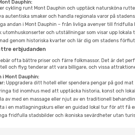
Mont Dauphin:
er cykling runt Mont Dauphin och upptäck natursköna rutter
a autentiska smaker och handla regionala varor på stade
a andan i Mont Dauphin – från livliga avenyer till fridfulla
 utomhuskonserter och utställningar som visar upp lokala t
ad genom historiska kvarter och lär dig om stadens förflut
ättre erbjudanden
är ofta bättre priser och färre folkmassor. Det är det perfe
tell och flyg tenderar att vara billigare, och vissa attraktio
 i Mont Dauphin:
r:
Uppgradera ditt hotell eller spendera pengar på god mat m
ringa tid inomhus med att upptäcka historia, konst och lokal
a av med en massage eller njut av en traditionell behandlin
ta i en matlagningskurs eller en guidad lokal tur för att få
ga fridfulla stadsbilder och ikoniska sevärdheter utan turistt