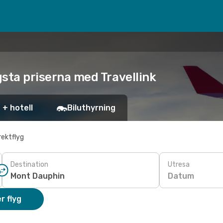
gsta priserna med Travellink
 + hotell
Biluthyrning
rektflyg
Destination
Utresa
Datum
r flyg