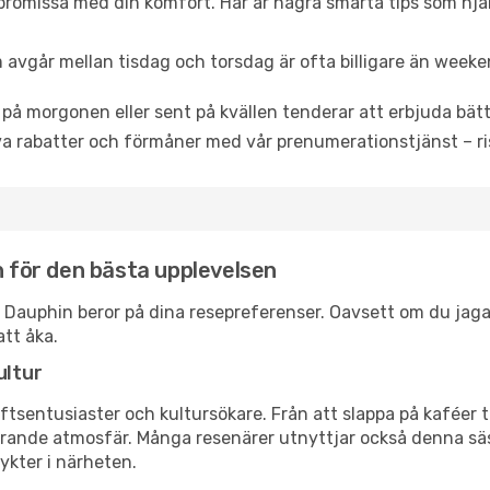
promissa med din komfort. Här är några smarta tips som hjälpe
 avgår mellan tisdag och torsdag är ofta billigare än weeke
 på morgonen eller sent på kvällen tenderar att erbjuda bätt
a rabatter och förmåner med vår prenumerationstjänst – risk
n för den bästa upplevelsen
ont Dauphin beror på dina resepreferenser. Oavsett om du jag
att åka.
ultur
tsentusiaster och kultursökare. Från att slappa på kaféer till
erande atmosfär. Många resenärer utnyttjar också denna säs
ykter i närheten.