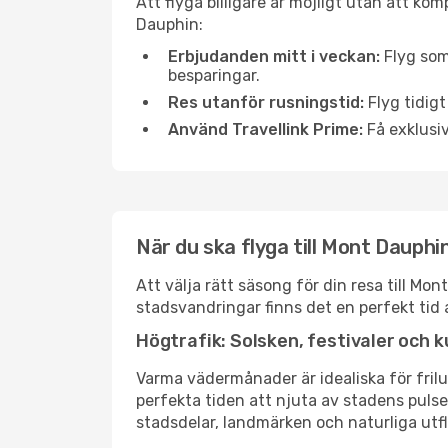
Att flyga billigare är möjligt utan att kom
Dauphin:
Erbjudanden mitt i veckan:
Flyg som
besparingar.
Res utanför rusningstid:
Flyg tidigt
Använd Travellink Prime:
Få exklusiv
När du ska flyga till Mont Dauphi
Att välja rätt säsong för din resa till M
stadsvandringar finns det en perfekt tid 
Högtrafik: Solsken, festivaler och k
Varma vädermånader är idealiska för friluf
perfekta tiden att njuta av stadens puls
stadsdelar, landmärken och naturliga utfl