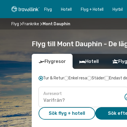
Flyg
Hotell
Flyg + Hotell
Hyrbil
Flyg
Frankrike
Mont Dauphin
Flyg till Mont Dauphin - De lä
Flygresor
Hotell
Flyg
Tur & Retur
Enkel resa
Städer
Endast di
Avreseort
Sök flyg + hotell
Sök efte