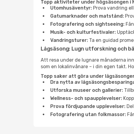
Topp aktiviteter under högsäsongen i 
Utomhusäventyr:
Prova vandring ell
Gatumarknader och matstånd:
Prov
Fotografering och sightseeing:
Fång
Musik- och kulturfestivaler:
Upptäck
Vandringsturer:
Ta en guidad promen
Lågsäsong: Lugn utforskning och b
Att resa under de lugnare månaderna inneb
som en lokalinvånare – i din egen takt. Ho
Topp saker att göra under lågsäsongen
Dra nytta av lågsäsongsbesparinga
Utforska museer och gallerier:
Tillb
Wellness- och spaupplevelser:
Koppl
Prova fördjupande upplevelser:
Del
Fotografering utan folkmassor:
Fån