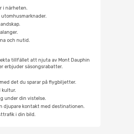
 i närheten.
ns utomhusmarknader.
 landskap.
alanger.
na och nutid.
kta tillfället att njuta av Mont Dauphin
ner erbjuder säsongsrabatter.
ed det du sparar på flygbiljetter.
 kultur.
g under din vistelse.
 en djupare kontakt med destinationen.
rafik i din bild.