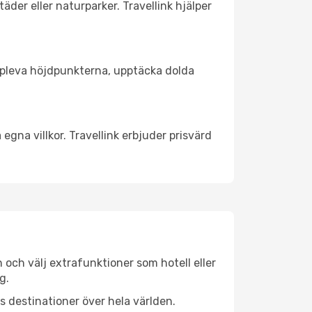
äder eller naturparker. Travellink hjälper
t uppleva höjdpunkterna, upptäcka dolda
egna villkor. Travellink erbjuder prisvärd
n och välj extrafunktioner som hotell eller
g.
ls destinationer över hela världen.