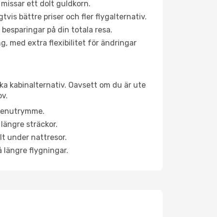
 missar ett dolt guldkorn.
is bättre priser och fler flygalternativ.
 besparingar på din totala resa.
g, med extra flexibilitet för ändringar
ika kabinalternativ. Oavsett om du är ute
ov.
a benutrymme.
längre sträckor.
lt under nattresor.
å längre flygningar.