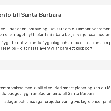
nto till Santa Barbara
en – det är en inställning. Oavsett om du lämnar Sacramen
tion eller något nytt i Santa Barbara börjar varje resa med e
flygalternativ, blanda flygbolag och skapa en resplan som pa
resetips – ditt nästa äventyr är bara ett klick bort.
t kompromissa med kvaliteten. Med smart planering kan du l
r du budgetflyg från Sacramento till Santa Barbara:
Tisdagar och onsdagar erbjuder vanligtvis lägre priser jäm