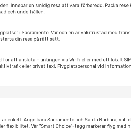
itiden, innebär en smidig resa att vara förberedd. Packa rese 
nad och underhållen.
flygplatser i Sacramento. Var och en är välutrustad med tran
starta din resa på rätt sätt.
r
 för att ansluta – antingen via Wi-Fi eller med ett lokalt SI
ektivtrafik eller privat taxi. Flygplatspersonal vid informatio
nk är enkelt. Ange bara Sacramento och Santa Barbara, välj d
eller flexibilitet. Vår "Smart Choice"-tagg markerar flyg med 