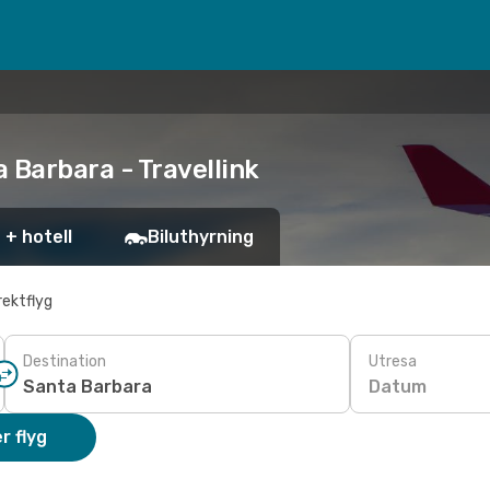
 Barbara - Travellink
 + hotell
Biluthyrning
rektflyg
Destination
Utresa
Datum
r flyg