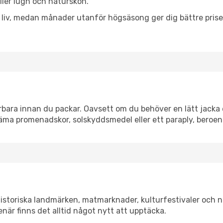
eller lugn och naturskön.
h liv, medan månader utanför högsäsong ger dig bättre pris
ara innan du packar. Oavsett om du behöver en lätt jacka el
äma promenadskor, solskyddsmedel eller ett paraply, beroe
istoriska landmärken, matmarknader, kulturfestivaler och n
när finns det alltid något nytt att upptäcka.