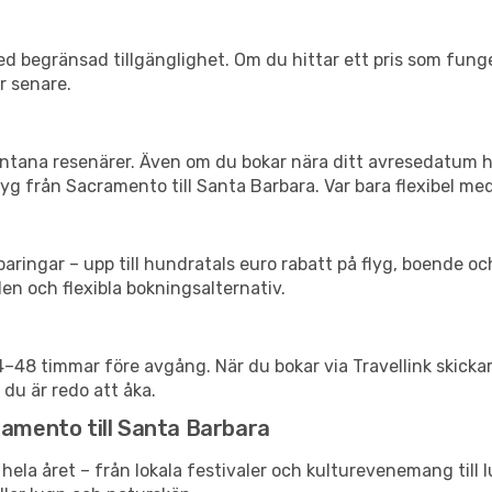
d begränsad tillgänglighet. Om du hittar ett pris som funger
r senare.
spontana resenärer. Även om du bokar nära ditt avresedatum 
yg från Sacramento till Santa Barbara. Var bara flexibel med
ringar – upp till hundratals euro rabatt på flyg, boende o
en och flexibla bokningsalternativ.
24–48 timmar före avgång. När du bokar via Travellink skick
 du är redo att åka.
ramento till Santa Barbara
hela året – från lokala festivaler och kulturevenemang till 