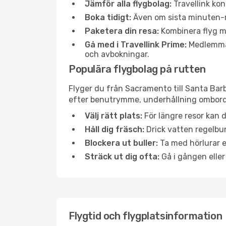
Jämför alla flygbolag:
Travellink kon
Boka tidigt:
Även om sista minuten-res
Paketera din resa:
Kombinera flyg me
Gå med i Travellink Prime:
Medlemmar 
och avbokningar.
Populära flygbolag på rutten
Flyger du från Sacramento till Santa Barb
efter benutrymme, underhållning ombord e
Välj rätt plats:
För längre resor kan d
Håll dig fräsch:
Drick vatten regelbun
Blockera ut buller:
Ta med hörlurar el
Sträck ut dig ofta:
Gå i gången eller
Flygtid och flygplatsinformation