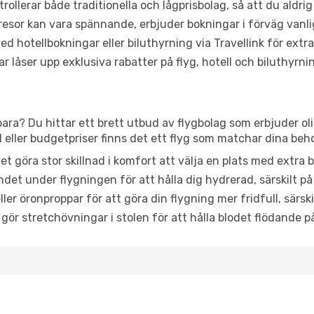
trollerar både traditionella och lågprisbolag, så att du aldrig
or kan vara spännande, erbjuder bokningar i förväg vanligtv
d hotellbokningar eller biluthyrning via Travellink för extra
låser upp exklusiva rabatter på flyg, hotell och biluthyrnin
ara? Du hittar ett brett utbud av flygbolag som erbjuder ol
ller budgetpriser finns det ett flyg som matchar dina beh
et göra stor skillnad i komfort att välja en plats med extr
det under flygningen för att hålla dig hydrerad, särskilt på 
ler öronproppar för att göra din flygning mer fridfull, särski
 gör stretchövningar i stolen för att hålla blodet flödande p