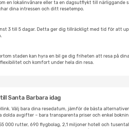
en lokalinvånare eller ta en dagsutflykt till närliggande st
har dina intressen och ditt resetempo.
nst 3 till 5 dagar. Detta ger dig tillräckligt med tid för at
.
ortom staden kan hyra en bil ge dig friheten att resa på dina 
flexibilitet och komfort under hela din resa.
till Santa Barbara idag
llink. Välj bara dina resedatum, jämför de bästa alternative
ga dolda avgifter – bara transparenta priser och enkel boknin
5 000 rutter, 690 flygbolag, 2,1 miljoner hotell och tusenta