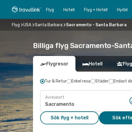
Flyg
Hotell
Flyg + Hotell
Hyrbil
Flyg
USA
Santa Barbara
Sacramento - Santa Barbara
Billiga flyg Sacramento-Santa
Flygresor
Hotell
Flyg
Tur & Retur
Enkel resa
Städer
Endast di
Avreseort
Sök flyg + hotell
Sök efte