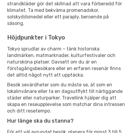
strandkläder gör det skillnad att vara förberedd för
klimatet. Ta med bekväma promenadskor,
solskyddsmedel eller ett paraply, beroende på
säsong.
Höjdpunkter i Tokyo
Tokyo sprudlar av charm – tänk historiska
landmärken, matmarknader, kulturfestivaler och
natursköna platser. Oavsett om du är en
förstagångsbesökare eller en erfaren resenär finns
det alltid något nytt att upptäcka.
Besök sevärdheter som du måste se, ät som en
lokalinvånare eller ta en dagsutflykt till närliggande
städer eller naturparker. Travellink hjälper dig att
skapa en reseupplevelse som matchar dina intressen
och ditt resetempo.
Hur länge ska du stanna?
För ett väl avrundat besök, planera för minst 3 till 5