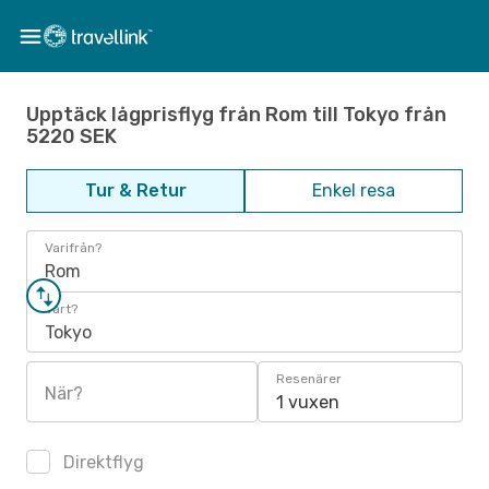
Upptäck lågprisflyg från Rom till Tokyo från
5220 SEK
Tur & Retur
Enkel resa
Varifrån?
Rom
Vart?
Tokyo
Resenärer
När?
1 vuxen
Direktflyg