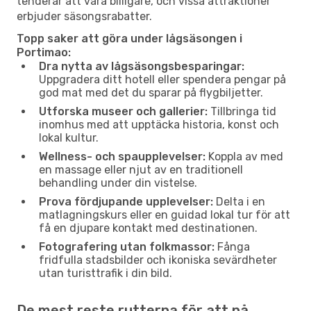
tenderar att vara billigare, och vissa attraktioner
erbjuder säsongsrabatter.
Topp saker att göra under lågsäsongen i
Portimao:
Dra nytta av lågsäsongsbesparingar:
Uppgradera ditt hotell eller spendera pengar på
god mat med det du sparar på flygbiljetter.
Utforska museer och gallerier:
Tillbringa tid
inomhus med att upptäcka historia, konst och
lokal kultur.
Wellness- och spaupplevelser:
Koppla av med
en massage eller njut av en traditionell
behandling under din vistelse.
Prova fördjupande upplevelser:
Delta i en
matlagningskurs eller en guidad lokal tur för att
få en djupare kontakt med destinationen.
Fotografering utan folkmassor:
Fånga
fridfulla stadsbilder och ikoniska sevärdheter
utan turisttrafik i din bild.
De mest reste rutterna för att nå