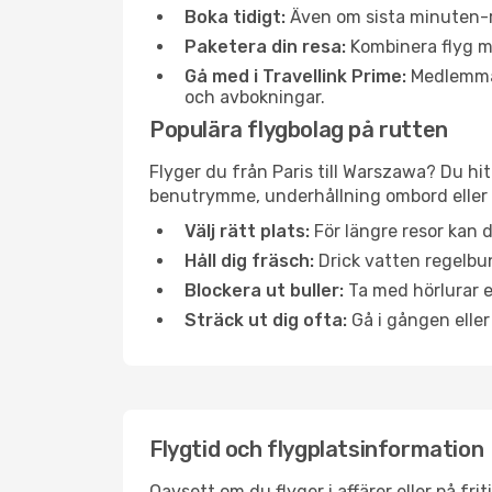
Boka tidigt:
Även om sista minuten-res
Paketera din resa:
Kombinera flyg me
Gå med i Travellink Prime:
Medlemmar 
och avbokningar.
Populära flygbolag på rutten
Flyger du från Paris till Warszawa? Du hit
benutrymme, underhållning ombord eller b
Välj rätt plats:
För längre resor kan d
Håll dig fräsch:
Drick vatten regelbun
Blockera ut buller:
Ta med hörlurar el
Sträck ut dig ofta:
Gå i gången eller
Flygtid och flygplatsinformation
Oavsett om du flyger i affärer eller på fr