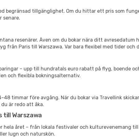
d begränsad tillgänglighet. Om du hittar ett pris som funger
r senare.
spontana resenärer. Även om du bokar nära ditt avresedatum 
g från Paris till Warszawa. Var bara flexibel med tider och d
ringar – upp till hundratals euro rabatt på flyg, boende o
en och flexibla bokningsalternativ.
24–48 timmar före avgång. När du bokar via Travellink skick
 du är redo att åka.
s till Warszawa
r hela året – från lokala festivaler och kulturevenemang til
eller lugn och naturskön.