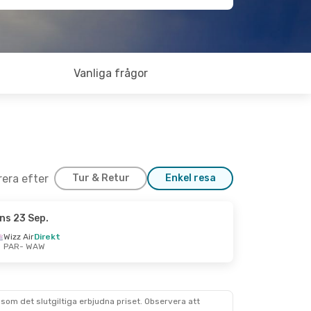
Vanliga frågor
trera efter
Tur & Retur
Enkel resa
ns 23 Sep.
Wizz Air
Direkt
PAR
- WAW
som det slutgiltiga erbjudna priset. Observera att