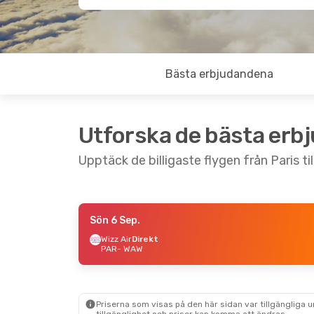
Bästa erbjudandena
Utforska de bästa erb
Upptäck de billigaste flygen från Paris t
Sön 6 Sep.
Mån 14 Sep.
- Ons 16 Sep.
Tors 3 
Wizz Air
Direkt
PAR
- WAW
Brussels Airlines
Wizz A
1 Mellanlandning
PAR
-
PAR
- WAW
Wizz A
Lufthansa
1 Mellanlandning
WAW
-
WAW
- PAR
Priserna som visas på den här sidan var tillgängliga 