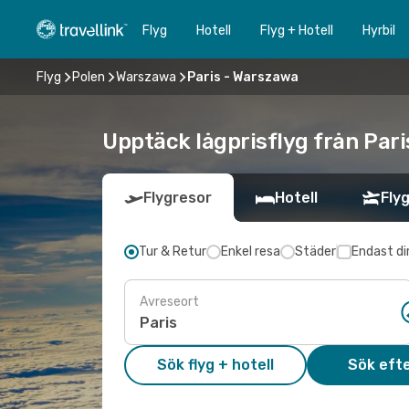
Flyg
Hotell
Flyg + Hotell
Hyrbil
Flyg
Polen
Warszawa
Paris - Warszawa
Upptäck lågprisflyg från Pari
Flygresor
Hotell
Flyg
Tur & Retur
Enkel resa
Städer
Endast di
Avreseort
Sök flyg + hotell
Sök efte