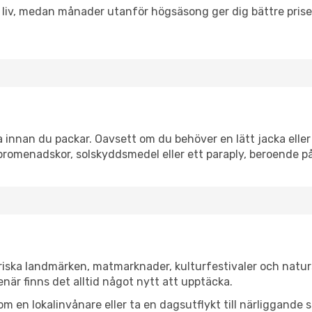
h liv, medan månader utanför högsäsong ger dig bättre pris
nnan du packar. Oavsett om du behöver en lätt jacka eller 
romenadskor, solskyddsmedel eller ett paraply, beroende p
iska landmärken, matmarknader, kulturfestivaler och natur
när finns det alltid något nytt att upptäcka.
en lokalinvånare eller ta en dagsutflykt till närliggande st