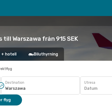
s till Warszawa från 915 SEK
 + hotell
Biluthyrning
rektflyg
Destination
Utresa
Datum
r flyg