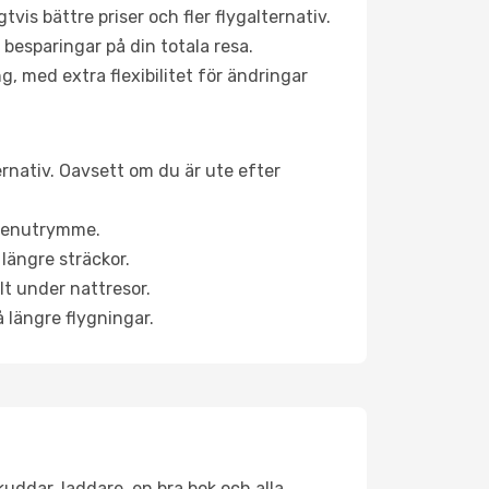
is bättre priser och fler flygalternativ.
 besparingar på din totala resa.
g, med extra flexibilitet för ändringar
ernativ. Oavsett om du är ute efter
a benutrymme.
längre sträckor.
lt under nattresor.
å längre flygningar.
kuddar, laddare, en bra bok och alla