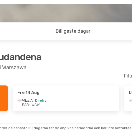
Billigaste dagar
judandena
ill Warszawa
Fil
Fre 14 Aug.
O
Sep.
- Sön 6 Sep.
Wizz Air
Direkt
PAR
- WAW
ir
Direkt
 WAW
ir
Direkt
 PAR
under de senaste 20 dagarna för de angivna perioderna och bör inte betraktas 