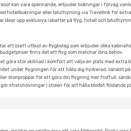
or kan vara spännande, erbjuder bokningar i förväg vanligtv
d hotellbokningar eller biluthyrning via Travellink för extra
låser upp exklusiva rabatter på flyg, hotell och biluthyrnin
tar ett brett utbud av flygbolag som erbjuder olika kabinalt
udgetpriser finns det ett flyg som matchar dina behov.
et göra stor skillnad i komfort att välja en plats med extr
det under flygningen för att hålla dig hydrerad, särskilt på 
ler öronproppar för att göra din flygning mer fridfull, särski
 gör stretchövningar i stolen för att hålla blodet flödande p
itiden, innebär en smidig resa att vara förberedd. Packa rese 