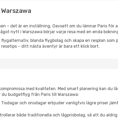
ll Warszawa
n – det är en inställning. Oavsett om du lämnar Paris för a
r något nytt i Warszawa börjar varje resa med en enda boknin
flygalternativ, blanda flygbolag och skapa en resplan som pa
resetips – ditt nästa äventyr är bara ett klick bort.
t kompromissa med kvaliteten. Med smart planering kan du l
 du budgetflyg från Paris till Warszawa:
Tisdagar och onsdagar erbjuder vanligtvis lägre priser jäm
trollerar både traditionella och lågprisbolag, så att du aldrig