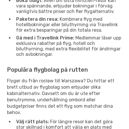
Boka tidigt:
Även om sista minuten-resor kan
vara spännande, erbjuder bokningar i förväg
vanligtvis bättre priser och fler flygalternativ.
Paketera din resa:
Kombinera flyg med
hotellbokningar eller biluthyrning via Travellink
för extra besparingar på din totala resa.
Gå med i Travellink Prime:
Medlemmar låser upp
exklusiva rabatter på flyg, hotell och
biluthyrning, med extra flexibilitet för ändringar
och avbokningar.
Populära flygbolag på rutten
Flyger du från rocław till Warszawa? Du hittar ett
brett utbud av flygbolag som erbjuder olika
kabinalternativ. Oavsett om du är ute efter
benutrymme, underhållning ombord eller
budgetpriser finns det ett flyg som matchar dina
behov.
Välj rätt plats:
För längre resor kan det göra
stor skillnad i komfort att välja en plats med