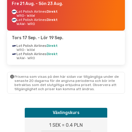
Fre 21 Aug.
- Sön 23 Aug.
Lot Polish Airlines
Direkt
WRO
- WAW
Lot Polish Airlines
Direkt
WAW
- WRO
Tors 17 Sep.
- Lör 19 Sep.
Lot Polish Airlines
Direkt
WRO
- WAW
Lot Polish Airlines
Direkt
WAW
- WRO
Priserna som visas på den här sidan var tillgängliga under de
senaste 20 dagarna för de angivna perioderna och bör inte
betraktas som det slutgiltiga erbjudna priset. Observera att
tillgänglighet och priser kan komma att ändras.
Växlingskurs
1 SEK = 0.4 PLN