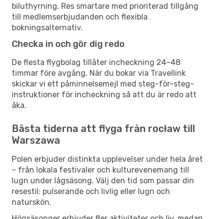
biluthyrning. Res smartare med prioriterad tillgång
till medlemserbjudanden och flexibla
bokningsalternativ.
Checka in och gör dig redo
De flesta flygbolag tillåter incheckning 24–48
timmar före avgång. När du bokar via Travellink
skickar vi ett påminnelsemejl med steg-för-steg-
instruktioner för incheckning så att du är redo att
åka.
Bästa tiderna att flyga från rocław till
Warszawa
Polen erbjuder distinkta upplevelser under hela året
– från lokala festivaler och kulturevenemang till
lugn under lågsäsong. Välj den tid som passar din
resestil: pulserande och livlig eller lugn och
naturskön.
Högsäsonger erbjuder fler aktiviteter och liv, medan