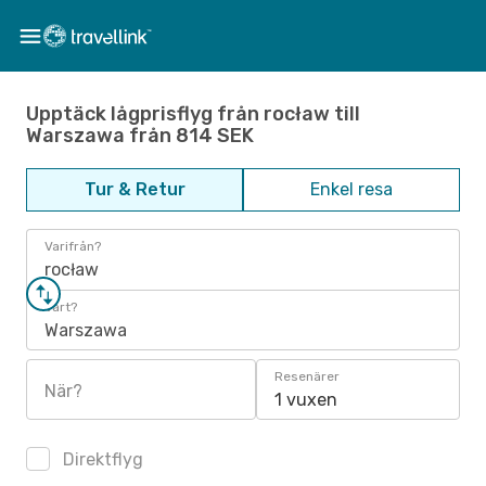
Upptäck lågprisflyg från rocław till
Warszawa från 814 SEK
Tur & Retur
Enkel resa
Varifrån?
rocław
Vart?
Warszawa
Resenärer
När?
1 vuxen
Direktflyg