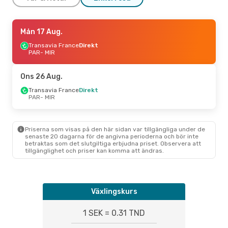
Tors 10 Sep.
Mån 17 Aug.
- Mån 14 Sep.
Transavia France
Transavia France
Direkt
Direkt
PAR
PAR
- MIR
- MIR
Nouvelair
Direkt
MIR
- PAR
Ons 26 Aug.
Tors 3 Sep.
Transavia France
- Mån 7 Sep.
Direkt
PAR
- MIR
Transavia France
Direkt
PAR
- MIR
Transavia France
Direkt
MIR
- PAR
Priserna som visas på den här sidan var tillgängliga under de
senaste 20 dagarna för de angivna perioderna och bör inte
betraktas som det slutgiltiga erbjudna priset. Observera att
tillgänglighet och priser kan komma att ändras.
Växlingskurs
1 SEK = 0.31 TND