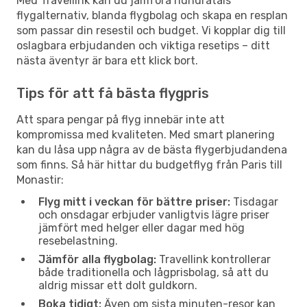
Med Travellink kan du jämföra hundratals
flygalternativ, blanda flygbolag och skapa en resplan
som passar din resestil och budget. Vi kopplar dig till
oslagbara erbjudanden och viktiga resetips – ditt
nästa äventyr är bara ett klick bort.
Tips för att få bästa flygpris
Att spara pengar på flyg innebär inte att
kompromissa med kvaliteten. Med smart planering
kan du låsa upp några av de bästa flygerbjudandena
som finns. Så här hittar du budgetflyg från Paris till
Monastir:
Flyg mitt i veckan för bättre priser:
Tisdagar
och onsdagar erbjuder vanligtvis lägre priser
jämfört med helger eller dagar med hög
resebelastning.
Jämför alla flygbolag:
Travellink kontrollerar
både traditionella och lågprisbolag, så att du
aldrig missar ett dolt guldkorn.
Boka tidigt:
Även om sista minuten-resor kan