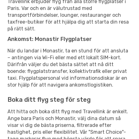
Travellink erbjuder flyg från alla större flygplatser i
Paris. Var och en är välutrustad med
transportförbindelser, lounger, restauranger och
taxfree-butiker för att hjälpa dig att starta din resa
på rätt sätt.
Ankomst: Monastir Flygplatser
När du landar i Monastir, ta en stund för att ansluta
– antingen via Wi-Fi eller med ett lokalt SIM-kort.
Därifrån väljer du det bästa sättet att nå ditt
boende: flygplatstransfer, kollektivtrafik eller privat
taxi. Flygplatspersonal vid informationsdiskar är en
stor hjälp för att navigera ankomstlogistiken.
Boka ditt flyg steg för steg
Att hitta och boka ditt flyg med Travellink är enkelt.
Ange bara Paris och Monastir, välj dina datum så
visar vi dig de bästa priserna, filtrerade efter
hastighet, pris eller flexibilitet. Vår "Smart Choice"-
tagg markerar flyg med högsta värde för att spara