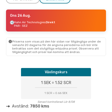
Ons 26 Aug.
Ons 26 Aug.
- Ons 2 Sep.
Air Seychelles
Hahn Air Technologies
Direkt
Direkt
PAR
PAR
- SEZ
- SEZ
Air Seychelles
1 Mellanlandning
SEZ
- PAR
Priserna som visas på den här sidan var tillgängliga under de
senaste 20 dagarna för de angivna perioderna och bör inte
betraktas som det slutgiltiga erbjudna priset. Observera att
tillgänglighet och priser kan komma att ändras.
Växlingskurs
1 SEK = 1.52 SCR
1 SCR = 0.66 SEK
Senast kontrollerad Lör 8/08
Avstånd:
7850 kms