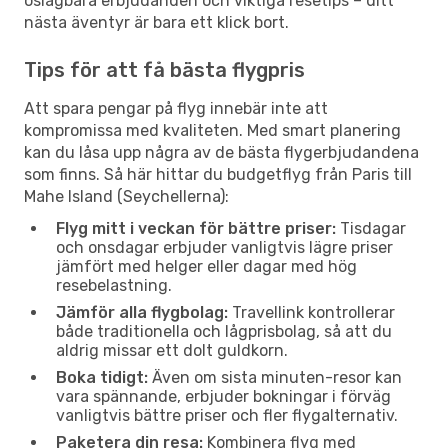
oslagbara erbjudanden och viktiga resetips – ditt
nästa äventyr är bara ett klick bort.
Tips för att få bästa flygpris
Att spara pengar på flyg innebär inte att
kompromissa med kvaliteten. Med smart planering
kan du låsa upp några av de bästa flygerbjudandena
som finns. Så här hittar du budgetflyg från Paris till
Mahe Island (Seychellerna):
Flyg mitt i veckan för bättre priser:
Tisdagar
och onsdagar erbjuder vanligtvis lägre priser
jämfört med helger eller dagar med hög
resebelastning.
Jämför alla flygbolag:
Travellink kontrollerar
både traditionella och lågprisbolag, så att du
aldrig missar ett dolt guldkorn.
Boka tidigt:
Även om sista minuten-resor kan
vara spännande, erbjuder bokningar i förväg
vanligtvis bättre priser och fler flygalternativ.
Paketera din resa:
Kombinera flyg med