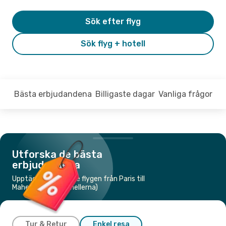
Sök efter flyg
Sök flyg + hotell
Bästa erbjudandena
Billigaste dagar
Vanliga frågor
Utforska de bästa
erbjudandena
Upptäck de billigaste flygen från Paris till
Mahe Island (Seychellerna)
Tur & Retur
Enkel resa