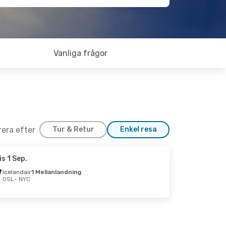
Vanliga frågor
trera efter
Tur & Retur
Enkel resa
is 1 Sep.
28 Sep.
Icelandair
1 Mellanlandning
OSL
- NYC
ndning
ndning