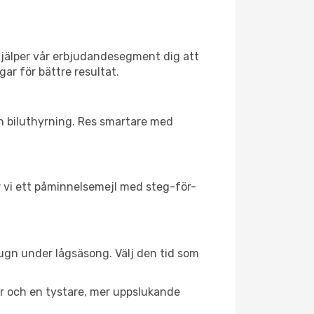
hjälper vår erbjudandesegment dig att
gar för bättre resultat.
ch biluthyrning. Res smartare med
ar vi ett påminnelsemejl med steg-för-
lugn under lågsäsong. Välj den tid som
er och en tystare, mer uppslukande