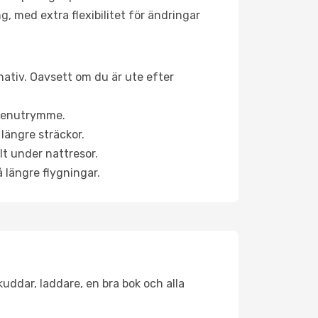
g, med extra flexibilitet för ändringar
rnativ. Oavsett om du är ute efter
a benutrymme.
längre sträckor.
lt under nattresor.
å längre flygningar.
kuddar, laddare, en bra bok och alla