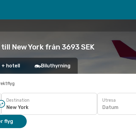
 till New York från 3693 SEK
 + hotell
Biluthyrning
rektflyg
Destination
Utresa
Datum
r flyg