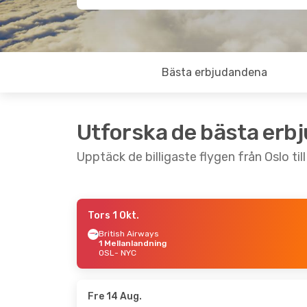
Bästa erbjudandena
Utforska de bästa erb
Upptäck de billigaste flygen från Oslo til
Tors 1 Okt.
Ons 14 Okt.
- Mån 19 Okt.
Mån 5 O
British Airways
1 Mellanlandning
Finnair
1 Mellanlandning
Finnai
OSL
- NYC
OSL
- NYC
OSL
- 
Finnair
1 Mellanlandning
Finnai
NYC
- OSL
NYC
- 
Fre 14 Aug.