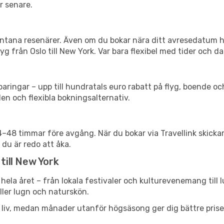
r senare.
spontana resenärer. Även om du bokar nära ditt avresedatum 
g från Oslo till New York. Var bara flexibel med tider och da
ringar – upp till hundratals euro rabatt på flyg, boende o
en och flexibla bokningsalternativ.
24–48 timmar före avgång. När du bokar via Travellink skick
 du är redo att åka.
till New York
hela året – från lokala festivaler och kulturevenemang till 
eller lugn och naturskön.
h liv, medan månader utanför högsäsong ger dig bättre pris