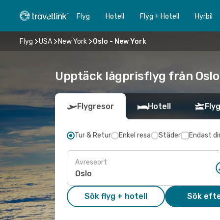
Flyg
Hotell
Flyg + Hotell
Hyrbil
Flyg
USA
New York
Oslo - New York
Upptäck lågprisflyg från Oslo
Flygresor
Hotell
Flyg
Tur & Retur
Enkel resa
Städer
Endast di
Avreseort
Sök flyg + hotell
Sök efte