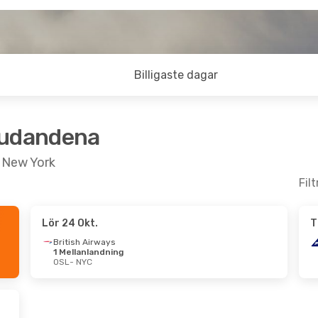
Billigaste dagar
judandena
l New York
Fil
Lör 24 Okt.
T
kt.
- Lör 10 Okt.
Tis 22 Sep.
- Mån 
British Airways
1 Mellanlandning
r
1 Mellanlandning
Finnair
1 Mellanla
OSL
- NYC
NYC
OSL
- NYC
r
1 Mellanlandning
Finnair
1 Mellanla
OSL
NYC
- OSL