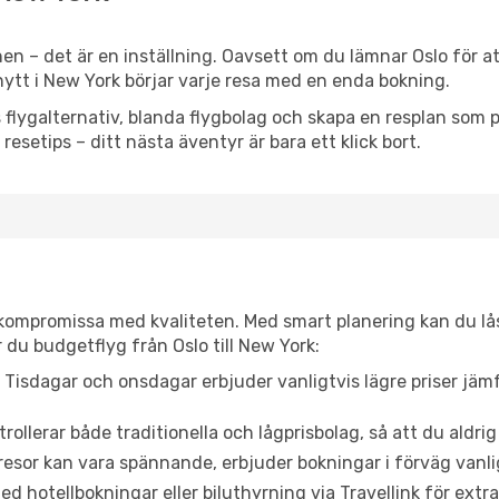
en – det är en inställning. Oavsett om du lämnar Oslo för a
t nytt i New York börjar varje resa med en enda bokning.
flygalternativ, blanda flygbolag och skapa en resplan som pa
resetips – ditt nästa äventyr är bara ett klick bort.
t kompromissa med kvaliteten. Med smart planering kan du l
 du budgetflyg från Oslo till New York:
Tisdagar och onsdagar erbjuder vanligtvis lägre priser jäm
trollerar både traditionella och lågprisbolag, så att du aldrig
or kan vara spännande, erbjuder bokningar i förväg vanligtv
d hotellbokningar eller biluthyrning via Travellink för extra