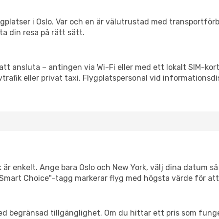
flygplatser i Oslo. Var och en är välutrustad med transportfö
ta din resa på rätt sätt.
att ansluta – antingen via Wi-Fi eller med ett lokalt SIM-kort
vtrafik eller privat taxi. Flygplatspersonal vid informationsdi
k är enkelt. Ange bara Oslo och New York, välj dina datum så v
Vår "Smart Choice"-tagg markerar flyg med högsta värde för at
d begränsad tillgänglighet. Om du hittar ett pris som funger