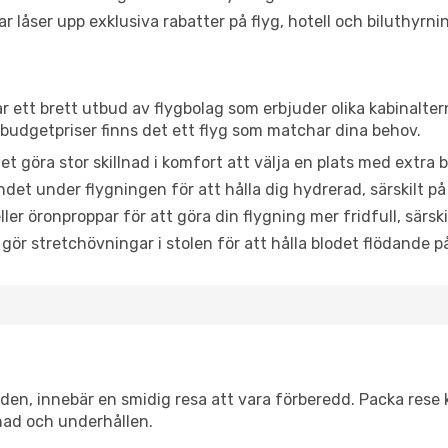
låser upp exklusiva rabatter på flyg, hotell och biluthyrnin
ar ett brett utbud av flygbolag som erbjuder olika kabinalte
udgetpriser finns det ett flyg som matchar dina behov.
et göra stor skillnad i komfort att välja en plats med extr
det under flygningen för att hålla dig hydrerad, särskilt på 
ler öronproppar för att göra din flygning mer fridfull, särski
 gör stretchövningar i stolen för att hålla blodet flödande p
itiden, innebär en smidig resa att vara förberedd. Packa rese 
nad och underhållen.