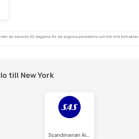
Sep.
- Mån 14 Sep.
dair
1 Mellanlandning
NYC
dair
1 Mellanlandning
OSL
under de senaste 20 dagarna för de angivna perioderna och bör inte betraktas 
lo till New York
Scandinavian Airlines