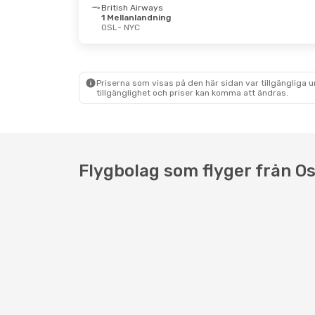
British Airways
Ons 26 Aug.
- Sön 30 Aug.
Fre 11 
1 Mellanlandning
OSL
- NYC
Swiss International Air Lines
Icelan
1 Mellanlandning
OSL
- 
OSL
- NYC
Icelan
Brussels Airlines
NYC
- 
1 Mellanlandning
NYC
- OSL
Priserna som visas på den här sidan var tillgängliga 
tillgänglighet och priser kan komma att ändras.
Flygbolag som flyger från Os