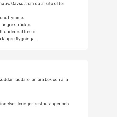
rnativ. Oavsett om du är ute efter
a benutrymme.
längre sträckor.
lt under nattresor.
å längre flygningar.
kuddar, laddare, en bra bok och alla
rbindelser, lounger, restauranger och