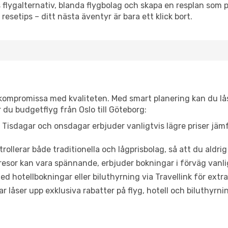
flygalternativ, blanda flygbolag och skapa en resplan som pa
resetips – ditt nästa äventyr är bara ett klick bort.
t kompromissa med kvaliteten. Med smart planering kan du l
 du budgetflyg från Oslo till Göteborg:
Tisdagar och onsdagar erbjuder vanligtvis lägre priser jäm
trollerar både traditionella och lågprisbolag, så att du aldrig
or kan vara spännande, erbjuder bokningar i förväg vanligtv
d hotellbokningar eller biluthyrning via Travellink för extra
låser upp exklusiva rabatter på flyg, hotell och biluthyrnin