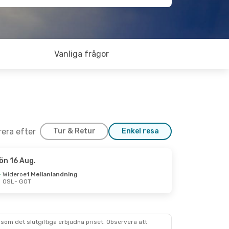
Vanliga frågor
trera efter
Tur & Retur
Enkel resa
ön 16 Aug.
14 Sep.
Wideroe
1 Mellanlandning
OSL
- GOT
andning
nes
som det slutgiltiga erbjudna priset. Observera att