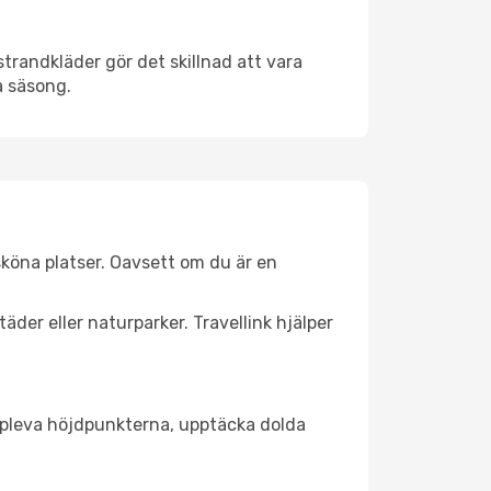
trandkläder gör det skillnad att vara
å säsong.
köna platser. Oavsett om du är en
äder eller naturparker. Travellink hjälper
t uppleva höjdpunkterna, upptäcka dolda