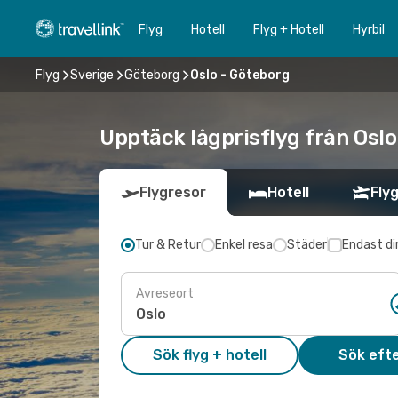
Flyg
Hotell
Flyg + Hotell
Hyrbil
Flyg
Sverige
Göteborg
Oslo - Göteborg
Upptäck lågprisflyg från Oslo
Flygresor
Hotell
Flyg
Tur & Retur
Enkel resa
Städer
Endast di
Avreseort
Sök flyg + hotell
Sök efte