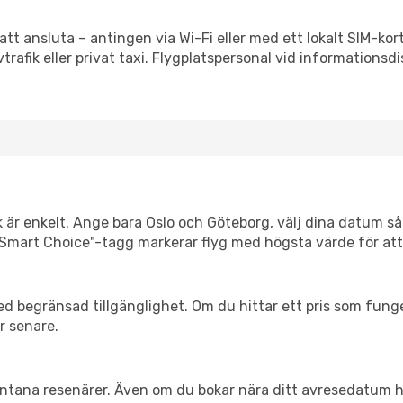
att ansluta – antingen via Wi-Fi eller med ett lokalt SIM-kort
vtrafik eller privat taxi. Flygplatspersonal vid informationsdi
k är enkelt. Ange bara Oslo och Göteborg, välj dina datum så v
Vår "Smart Choice"-tagg markerar flyg med högsta värde för at
d begränsad tillgänglighet. Om du hittar ett pris som funger
r senare.
spontana resenärer. Även om du bokar nära ditt avresedatum 