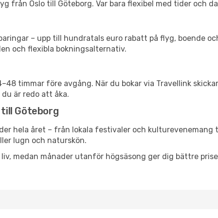
g från Oslo till Göteborg. Var bara flexibel med tider och da
ringar – upp till hundratals euro rabatt på flyg, boende o
en och flexibla bokningsalternativ.
24–48 timmar före avgång. När du bokar via Travellink skick
 du är redo att åka.
 till Göteborg
der hela året – från lokala festivaler och kulturevenemang t
eller lugn och naturskön.
h liv, medan månader utanför högsäsong ger dig bättre pris