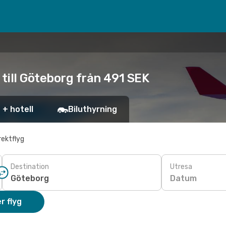
 till Göteborg från 491 SEK
 + hotell
Biluthyrning
rektflyg
Destination
Utresa
Datum
r flyg