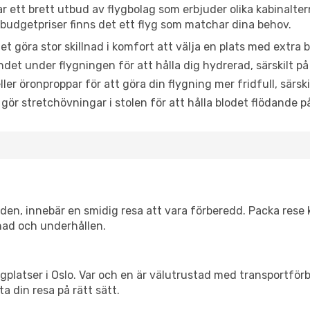
ar ett brett utbud av flygbolag som erbjuder olika kabinalte
udgetpriser finns det ett flyg som matchar dina behov.
et göra stor skillnad i komfort att välja en plats med extr
det under flygningen för att hålla dig hydrerad, särskilt på 
ler öronproppar för att göra din flygning mer fridfull, särski
 gör stretchövningar i stolen för att hålla blodet flödande p
itiden, innebär en smidig resa att vara förberedd. Packa rese 
nad och underhållen.
flygplatser i Oslo. Var och en är välutrustad med transportfö
ta din resa på rätt sätt.