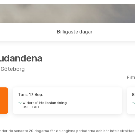
Billigaste dagar
judandena
ll Göteborg
Fil
Tors 17 Sep.
S
Aug.
- Mån 24 Aug.
Fre 11 Sep.
- Mån 
Wideroe
1 Mellanlandning
OSL
- GOT
tic
1 Mellanlandning
Wideroe
1 Mellanl
GOT
OSL
- GOT
ir
1 Mellanlandning
Scandinavian Airli
OSL
1 Mellanlandning
GOT
- OSL
under de senaste 20 dagarna för de angivna perioderna och bör inte betraktas 