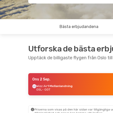
Bästa erbjudandena
Utforska de bästa erb
Upptäck de billigaste flygen från Oslo ti
Ons 2 Sep.
Tors 27 Aug.
- Sön 30 Aug.
Lör 22 
Wizz Air
1 Mellanlandning
OSL
- GOT
Wizz Air
1 Mellanlandning
AirBal
OSL
- GOT
OSL
- 
Wizz Air
2 Mellanlandningar
Wizz A
GOT
- OSL
GOT
- 
Priserna som visas på den här sidan var tillgängliga 