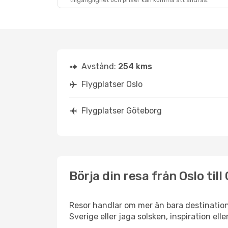
tillgänglighet och priser kan komma att ändras.
Avstånd:
254 kms
Flygplatser Oslo
Flygplatser Göteborg
Börja din resa från Oslo til
Resor handlar om mer än bara destinatione
Sverige eller jaga solsken, inspiration el