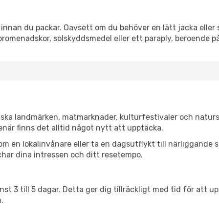
nnan du packar. Oavsett om du behöver en lätt jacka eller s
romenadskor, solskyddsmedel eller ett paraply, beroende p
iska landmärken, matmarknader, kulturfestivaler och naturs
när finns det alltid något nytt att upptäcka.
en lokalinvånare eller ta en dagsutflykt till närliggande st
har dina intressen och ditt resetempo.
nst 3 till 5 dagar. Detta ger dig tillräckligt med tid för at
.