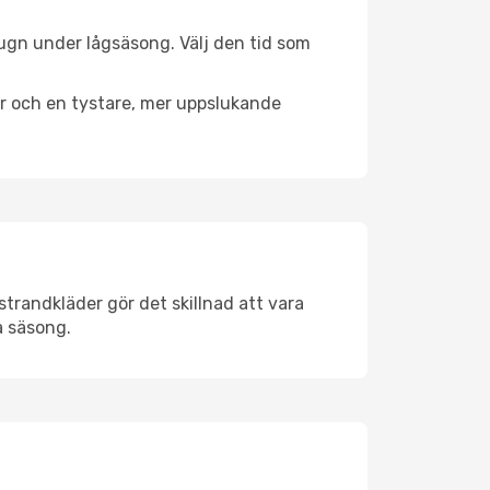
lugn under lågsäsong. Välj den tid som
er och en tystare, mer uppslukande
trandkläder gör det skillnad att vara
å säsong.