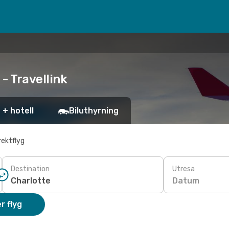
 - Travellink
 + hotell
Biluthyrning
rektflyg
Destination
Utresa
Datum
r flyg