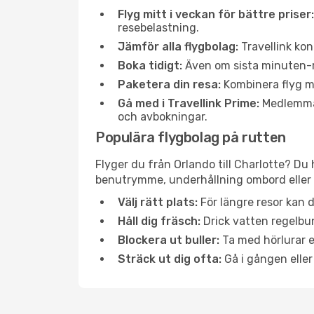
Flyg mitt i veckan för bättre priser:
resebelastning.
Jämför alla flygbolag:
Travellink kon
Boka tidigt:
Även om sista minuten-res
Paketera din resa:
Kombinera flyg me
Gå med i Travellink Prime:
Medlemmar 
och avbokningar.
Populära flygbolag på rutten
Flyger du från Orlando till Charlotte? Du 
benutrymme, underhållning ombord eller b
Välj rätt plats:
För längre resor kan d
Håll dig fräsch:
Drick vatten regelbun
Blockera ut buller:
Ta med hörlurar el
Sträck ut dig ofta:
Gå i gången eller