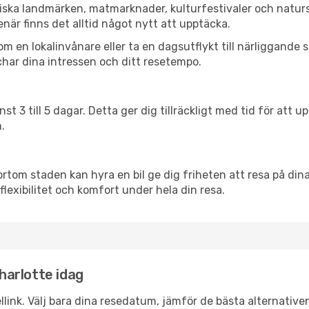
riska landmärken, matmarknader, kulturfestivaler och natur
när finns det alltid något nytt att upptäcka.
en lokalinvånare eller ta en dagsutflykt till närliggande st
har dina intressen och ditt resetempo.
nst 3 till 5 dagar. Detta ger dig tillräckligt med tid för at
.
ortom staden kan hyra en bil ge dig friheten att resa på dina 
flexibilitet och komfort under hela din resa.
Charlotte idag
llink. Välj bara dina resedatum, jämför de bästa alternative