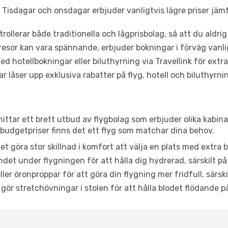
Tisdagar och onsdagar erbjuder vanligtvis lägre priser jäm
trollerar både traditionella och lågprisbolag, så att du aldrig
or kan vara spännande, erbjuder bokningar i förväg vanligtv
d hotellbokningar eller biluthyrning via Travellink för extra
låser upp exklusiva rabatter på flyg, hotell och biluthyrnin
hittar ett brett utbud av flygbolag som erbjuder olika kabin
udgetpriser finns det ett flyg som matchar dina behov.
et göra stor skillnad i komfort att välja en plats med extr
det under flygningen för att hålla dig hydrerad, särskilt på 
ler öronproppar för att göra din flygning mer fridfull, särski
 gör stretchövningar i stolen för att hålla blodet flödande p