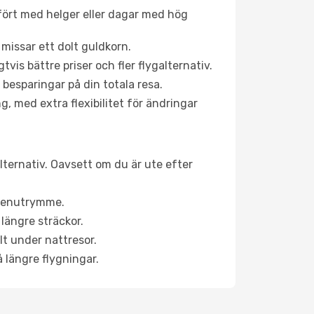
fört med helger eller dagar med hög
 missar ett dolt guldkorn.
is bättre priser och fler flygalternativ.
 besparingar på din totala resa.
g, med extra flexibilitet för ändringar
alternativ. Oavsett om du är ute efter
a benutrymme.
längre sträckor.
lt under nattresor.
å längre flygningar.