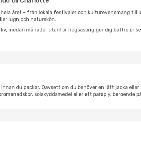
do till Charlotte
hela året – från lokala festivaler och kulturevenemang till 
eller lugn och naturskön.
h liv, medan månader utanför högsäsong ger dig bättre pris
innan du packar. Oavsett om du behöver en lätt jacka eller s
romenadskor, solskyddsmedel eller ett paraply, beroende p