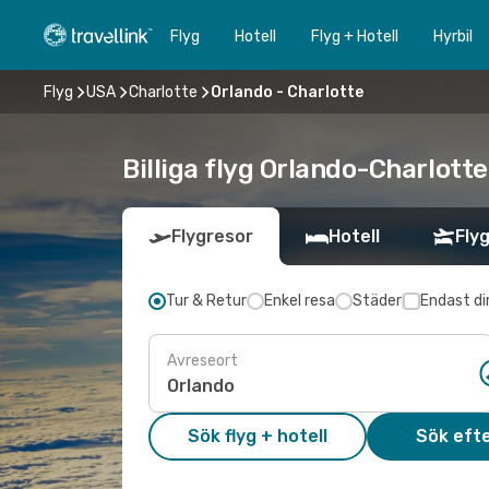
Flyg
Hotell
Flyg + Hotell
Hyrbil
Flyg
USA
Charlotte
Orlando - Charlotte
Billiga flyg Orlando-Charlotte
Flygresor
Hotell
Flyg
Tur & Retur
Enkel resa
Städer
Endast di
Avreseort
Sök flyg + hotell
Sök efte