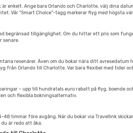
k är enkelt. Ange bara Orlando och Charlotte, välj dina datum
xibilitet. Vår "Smart Choice"-tagg markerar flyg med högsta vä
d begränsad tillgänglighet. Om du hittar ett pris som funger
r senare.
spontana resenärer. Även om du bokar nära ditt avresedatum 
g från Orlando till Charlotte. Var bara flexibel med tider oc
ringar – upp till hundratals euro rabatt på flyg, boende o
en och flexibla bokningsalternativ.
24–48 timmar före avgång. När du bokar via Travellink skick
 du är redo att åka.