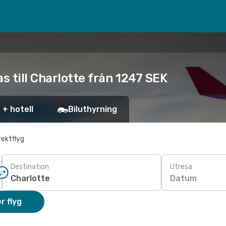
s till Charlotte från 1247 SEK
 + hotell
Biluthyrning
rektflyg
Destination
Utresa
Datum
r flyg