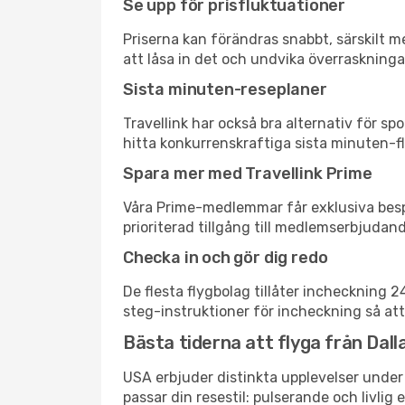
Se upp för prisfluktuationer
Priserna kan förändras snabbt, särskilt me
att låsa in det och undvika överraskninga
Sista minuten-reseplaner
Travellink har också bra alternativ för 
hitta konkurrenskraftiga sista minuten-fly
Spara mer med Travellink Prime
Våra Prime-medlemmar får exklusiva bespa
prioriterad tillgång till medlemserbjudand
Checka in och gör dig redo
De flesta flygbolag tillåter incheckning 
steg-instruktioner för incheckning så att
Bästa tiderna att flyga från Dalla
USA erbjuder distinkta upplevelser under 
passar din resestil: pulserande och livlig 