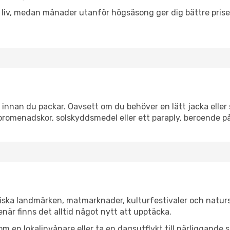
h liv, medan månader utanför högsäsong ger dig bättre pris
innan du packar. Oavsett om du behöver en lätt jacka eller s
romenadskor, solskyddsmedel eller ett paraply, beroende p
riska landmärken, matmarknader, kulturfestivaler och natur
när finns det alltid något nytt att upptäcka.
en lokalinvånare eller ta en dagsutflykt till närliggande st