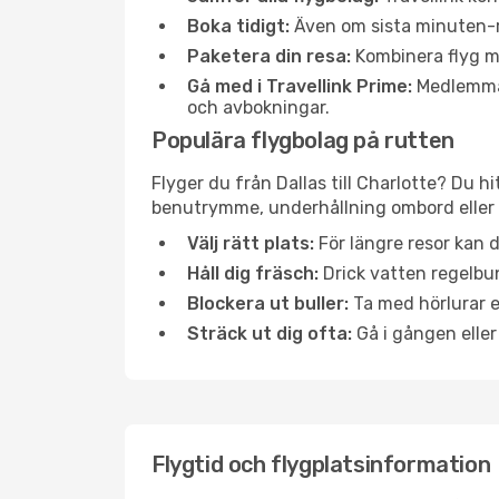
Boka tidigt:
Även om sista minuten-res
Paketera din resa:
Kombinera flyg me
Gå med i Travellink Prime:
Medlemmar 
och avbokningar.
Populära flygbolag på rutten
Flyger du från Dallas till Charlotte? Du h
benutrymme, underhållning ombord eller b
Välj rätt plats:
För längre resor kan d
Håll dig fräsch:
Drick vatten regelbun
Blockera ut buller:
Ta med hörlurar el
Sträck ut dig ofta:
Gå i gången eller
Flygtid och flygplatsinformation