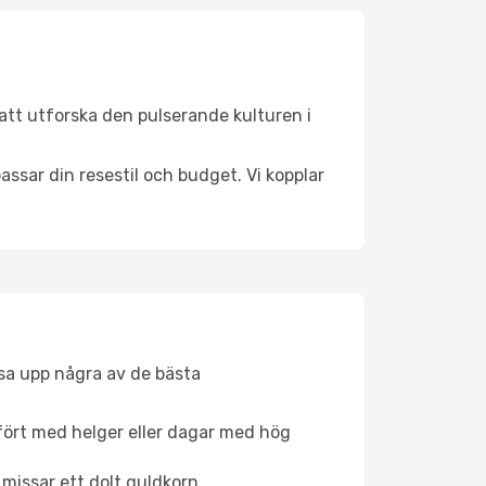
att utforska den pulserande kulturen i
ssar din resestil och budget. Vi kopplar
åsa upp några av de bästa
fört med helger eller dagar med hög
 missar ett dolt guldkorn.