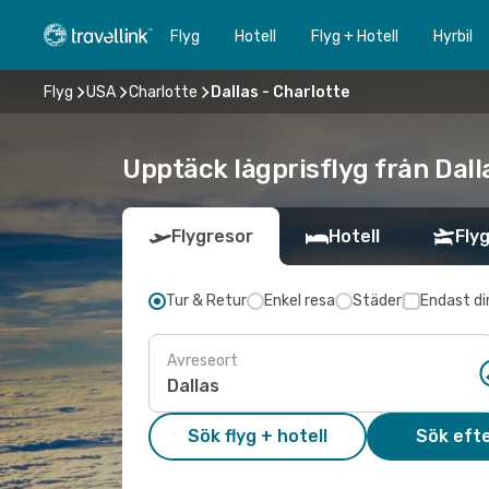
Flyg
Hotell
Flyg + Hotell
Hyrbil
Flyg
USA
Charlotte
Dallas - Charlotte
Upptäck lågprisflyg från Dalla
Flygresor
Hotell
Flyg
Tur & Retur
Enkel resa
Städer
Endast di
Avreseort
Sök flyg + hotell
Sök efte