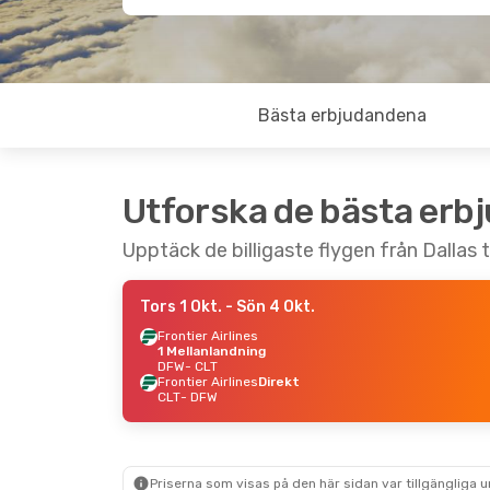
Bästa erbjudandena
Utforska de bästa erb
Upptäck de billigaste flygen från Dallas t
Tors 1 Okt.
- Sön 4 Okt.
Frontier Airlines
1 Mellanlandning
DFW
- CLT
Frontier Airlines
Direkt
CLT
- DFW
Priserna som visas på den här sidan var tillgängliga 