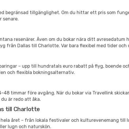
d begränsad tillgänglighet. Om du hittar ett pris som funger
r senare.
spontana resenärer. Även om du bokar nära ditt avresedatum 
g från Dallas till Charlotte. Var bara flexibel med tider och 
ringar – upp till hundratals euro rabatt på flyg, boende o
en och flexibla bokningsalternativ.
24–48 timmar före avgång. När du bokar via Travellink skick
 du är redo att åka.
s till Charlotte
hela året – från lokala festivaler och kulturevenemang till 
eller lugn och naturskön.