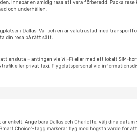
itiden, innebär en smidig resa att vara förberedd. Packa rese 
nad och underhållen.
flygplatser i Dallas. Var och en är välutrustad med transportf
ta din resa på rätt sätt.
att ansluta – antingen via Wi-Fi eller med ett lokalt SIM-kor
vtrafik eller privat taxi. Flygplatspersonal vid informationsdi
 är enkelt. Ange bara Dallas och Charlotte, välj dina datum så
Vår "Smart Choice"-tagg markerar flyg med högsta värde för at