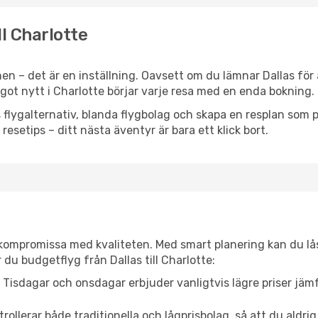
ll Charlotte
n – det är en inställning. Oavsett om du lämnar Dallas för 
något nytt i Charlotte börjar varje resa med en enda bokning.
flygalternativ, blanda flygbolag och skapa en resplan som pa
resetips – ditt nästa äventyr är bara ett klick bort.
t kompromissa med kvaliteten. Med smart planering kan du l
du budgetflyg från Dallas till Charlotte:
Tisdagar och onsdagar erbjuder vanligtvis lägre priser jäm
trollerar både traditionella och lågprisbolag, så att du aldrig