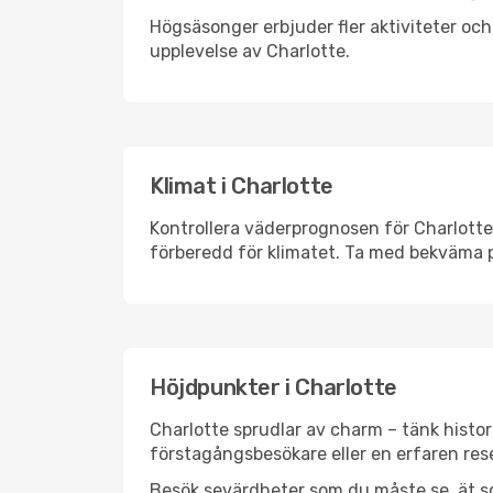
Högsäsonger erbjuder fler aktiviteter oc
upplevelse av Charlotte.
Klimat i Charlotte
Kontrollera väderprognosen för Charlotte 
förberedd för klimatet. Ta med bekväma p
Höjdpunkter i Charlotte
Charlotte sprudlar av charm – tänk histo
förstagångsbesökare eller en erfaren rese
Besök sevärdheter som du måste se, ät som 