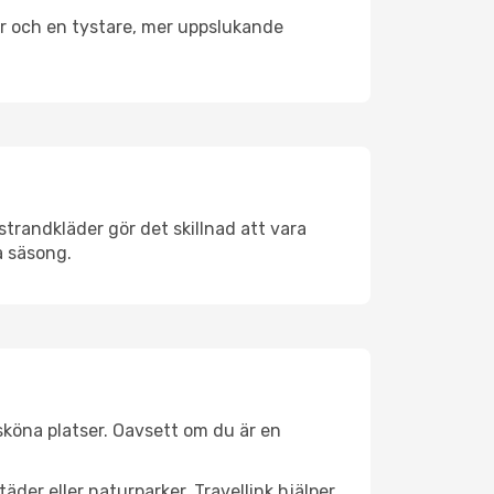
er och en tystare, mer uppslukande
trandkläder gör det skillnad att vara
å säsong.
sköna platser. Oavsett om du är en
äder eller naturparker. Travellink hjälper