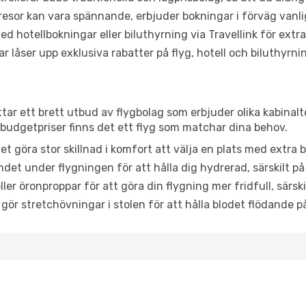
or kan vara spännande, erbjuder bokningar i förväg vanligtv
d hotellbokningar eller biluthyrning via Travellink för extra
låser upp exklusiva rabatter på flyg, hotell och biluthyrnin
ittar ett brett utbud av flygbolag som erbjuder olika kabinal
udgetpriser finns det ett flyg som matchar dina behov.
et göra stor skillnad i komfort att välja en plats med extr
det under flygningen för att hålla dig hydrerad, särskilt på 
ler öronproppar för att göra din flygning mer fridfull, särski
 gör stretchövningar i stolen för att hålla blodet flödande p