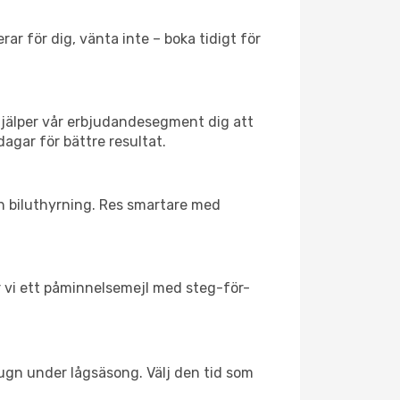
ar för dig, vänta inte – boka tidigt för
hjälper vår erbjudandesegment dig att
dagar för bättre resultat.
ch biluthyrning. Res smartare med
ar vi ett påminnelsemejl med steg-för-
lugn under lågsäsong. Välj den tid som