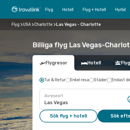
Flyg
Hotell
Flyg + Hotell
Hyrbil
Flyg
USA
Charlotte
Las Vegas - Charlotte
Billiga flyg Las Vegas-Charlot
Flygresor
Hotell
Flyg
Tur & Retur
Enkel resa
Städer
Endast di
Avreseort
Sök flyg + hotell
Sök efte