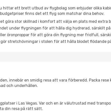
u hittar ett brett utbud av flygbolag som erbjuder olika kab
udgetpriser finns det ett flyg som matchar dina behov.
et göra stor skillnad i komfort att välja en plats med extr
det under flygningen för att hålla dig hydrerad, särskilt på 
ler öronproppar för att göra din flygning mer fridfull, särski
 gör stretchövningar i stolen för att hålla blodet flödande p
itiden, innebär en smidig resa att vara förberedd. Packa rese 
nad och underhållen.
flygplatser i Las Vegas. Var och en är välutrustad med transp
ta din resa på rätt sätt.