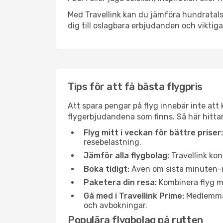
Med Travellink kan du jämföra hundratals 
dig till oslagbara erbjudanden och viktiga 
Tips för att få bästa flygpris
Att spara pengar på flyg innebär inte at
flygerbjudandena som finns. Så här hittar
Flyg mitt i veckan för bättre priser:
resebelastning.
Jämför alla flygbolag:
Travellink kon
Boka tidigt:
Även om sista minuten-res
Paketera din resa:
Kombinera flyg me
Gå med i Travellink Prime:
Medlemmar 
och avbokningar.
Populära flygbolag på rutten