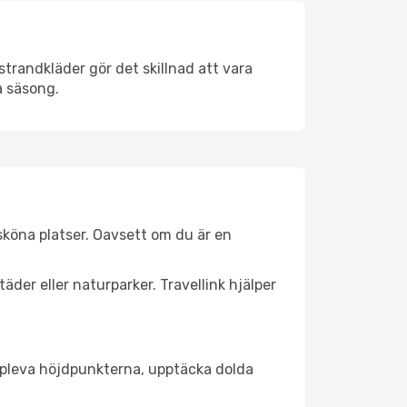
trandkläder gör det skillnad att vara
å säsong.
sköna platser. Oavsett om du är en
äder eller naturparker. Travellink hjälper
t uppleva höjdpunkterna, upptäcka dolda