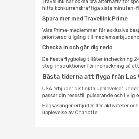
Travellink har också bra alternativ för 
hitta konkurrenskraftiga sista minuten-fly
Spara mer med Travellink Prime
Våra Prime-medlemmar får exklusiva bespa
prioriterad tillgång till medlemserbjudand
Checka in och gör dig redo
De flesta flygbolag tillåter incheckning 
steg-instruktioner för incheckning så att
Bästa tiderna att flyga från Las 
USA erbjuder distinkta upplevelser under 
passar din resestil: pulserande och livlig 
Högsäsonger erbjuder fler aktiviteter oc
upplevelse av Charlotte.