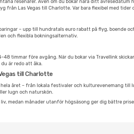
spontana resenärer. Även om du bokar nära ditt avresedatum 
g från Las Vegas till Charlotte. Var bara flexibel med tider 
ringar – upp till hundratals euro rabatt på flyg, boende o
en och flexibla bokningsalternativ.
24–48 timmar före avgång. När du bokar via Travellink skick
 du är redo att åka.
Vegas till Charlotte
hela året – från lokala festivaler och kulturevenemang till 
eller lugn och naturskön.
h liv, medan månader utanför högsäsong ger dig bättre pris