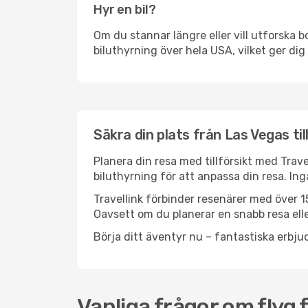
Hyr en bil?
Om du stannar längre eller vill utforska b
biluthyrning över hela USA, vilket ger dig 
Säkra din plats från Las Vegas til
Planera din resa med tillförsikt med Trave
biluthyrning för att anpassa din resa. In
Travellink förbinder resenärer med över 15
Oavsett om du planerar en snabb resa eller
Börja ditt äventyr nu – fantastiska erbjud
Vanliga frågor om flyg 