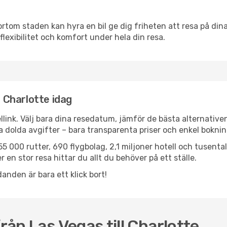
ortom staden kan hyra en bil ge dig friheten att resa på dina 
flexibilitet och komfort under hela din resa.
l Charlotte idag
llink. Välj bara dina resedatum, jämför de bästa alternative
ga dolda avgifter – bara transparenta priser och enkel boknin
5 000 rutter, 690 flygbolag, 2,1 miljoner hotell och tusenta
 en stor resa hittar du allt du behöver på ett ställe.
anden är bara ett klick bort!
från Las Vegas till Charlotte