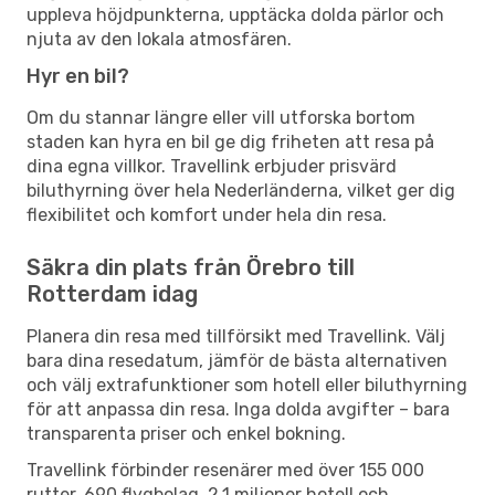
uppleva höjdpunkterna, upptäcka dolda pärlor och
njuta av den lokala atmosfären.
Hyr en bil?
Om du stannar längre eller vill utforska bortom
staden kan hyra en bil ge dig friheten att resa på
dina egna villkor. Travellink erbjuder prisvärd
biluthyrning över hela Nederländerna, vilket ger dig
flexibilitet och komfort under hela din resa.
Säkra din plats från Örebro till
Rotterdam idag
Planera din resa med tillförsikt med Travellink. Välj
bara dina resedatum, jämför de bästa alternativen
och välj extrafunktioner som hotell eller biluthyrning
för att anpassa din resa. Inga dolda avgifter – bara
transparenta priser och enkel bokning.
Travellink förbinder resenärer med över 155 000
rutter, 690 flygbolag, 2,1 miljoner hotell och